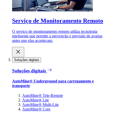
Serviço de Monitoramento Remoto
O serviço de monitoramento remoto utiliza tecnologia
inteligente que permite a prevenção e previsão de avarias
antes que elas aconteçam.
Soluções digitais
Soluções digitais
AutoMine® Underground para carregamento e
transporte
AutoMine® Tele-Remote
AutoMine® Lite
AutoMine® Multi-Lite
AutoMine® Core