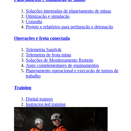
Soluções integradas de planejamento de minas
Otimização e simulação
Consulta
Projeto e relatórios para perfuração e detonação
Operações e frota conectada
Telemetria Sandvik
Telemetria de frota mista
Soluções de Monitoramento Remoto
Apps complementares de equipamentos
Planejamento operacional e execução de turnos de
trabalho
Training
Digital trainers
Instructor-led training