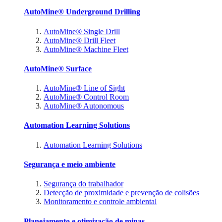
AutoMine® Underground Drilling
AutoMine® Single Drill
AutoMine® Drill Fleet
AutoMine® Machine Fleet
AutoMine® Surface
AutoMine® Line of Sight
AutoMine® Control Room
AutoMine® Autonomous
Automation Learning Solutions
Automation Learning Solutions
Segurança e meio ambiente
Segurança do trabalhador
Detecção de proximidade e prevenção de colisões
Monitoramento e controle ambiental
Planejamento e otimização de minas