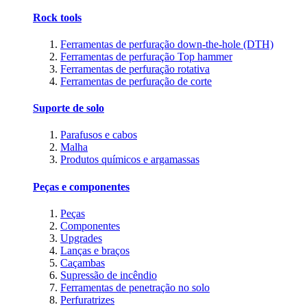
Rock tools
Ferramentas de perfuração down-the-hole (DTH)
Ferramentas de perfuração Top hammer
Ferramentas de perfuração rotativa
Ferramentas de perfuração de corte
Suporte de solo
Parafusos e cabos
Malha
Produtos químicos e argamassas
Peças e componentes
Peças
Componentes
Upgrades
Lanças e braços
Caçambas
Supressão de incêndio
Ferramentas de penetração no solo
Perfuratrizes