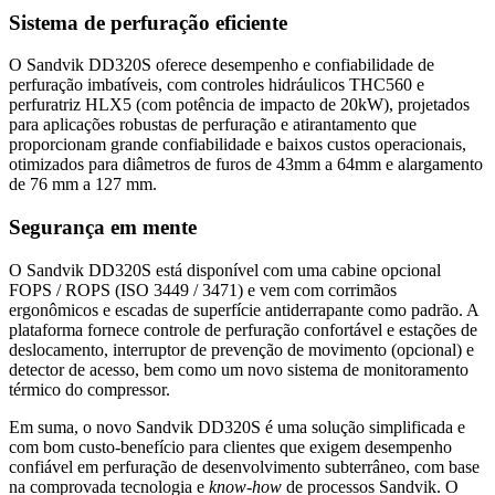
Sistema de perfuração eficiente
O Sandvik DD320S oferece desempenho e confiabilidade de
perfuração imbatíveis, com controles hidráulicos THC560 e
perfuratriz HLX5 (com potência de impacto de 20kW), projetados
para aplicações robustas de perfuração e atirantamento que
proporcionam grande confiabilidade e baixos custos operacionais,
otimizados para diâmetros de furos de 43mm a 64mm e alargamento
de 76 mm a 127 mm.
Segurança em mente
O Sandvik DD320S está disponível com uma cabine opcional
FOPS / ROPS (ISO 3449 / 3471) e vem com corrimãos
ergonômicos e escadas de superfície antiderrapante como padrão. A
plataforma fornece controle de perfuração confortável e estações de
deslocamento, interruptor de prevenção de movimento (opcional) e
detector de acesso, bem como um novo sistema de monitoramento
térmico do compressor.
Em suma, o novo Sandvik DD320S é uma solução simplificada e
com bom custo-benefício para clientes que exigem desempenho
confiável em perfuração de desenvolvimento subterrâneo, com base
na comprovada tecnologia e
know-how
de processos Sandvik. O