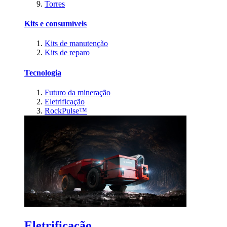
Torres
Kits e consumíveis
Kits de manutenção
Kits de reparo
Tecnologia
Futuro da mineração
Eletrificação
RockPulse™
Eletrificação