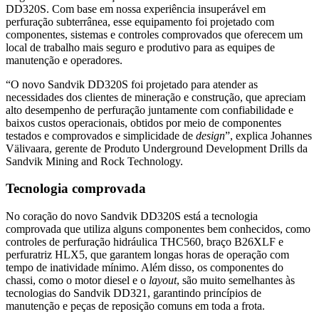
DD320S. Com base em nossa experiência insuperável em
perfuração subterrânea, esse equipamento foi projetado com
componentes, sistemas e controles comprovados que oferecem um
local de trabalho mais seguro e produtivo para as equipes de
manutenção e operadores.
“O novo Sandvik DD320S foi projetado para atender as
necessidades dos clientes de mineração e construção, que apreciam
alto desempenho de perfuração juntamente com confiabilidade e
baixos custos operacionais, obtidos por meio de componentes
testados e comprovados e simplicidade de
design
”, explica Johannes
Välivaara, gerente de Produto Underground Development Drills da
Sandvik Mining and Rock Technology.
Tecnologia comprovada
No coração do novo Sandvik DD320S está a tecnologia
comprovada que utiliza alguns componentes bem conhecidos, como
controles de perfuração hidráulica THC560, braço B26XLF e
perfuratriz HLX5, que garantem longas horas de operação com
tempo de inatividade mínimo. Além disso, os componentes do
chassi, como o motor diesel e o
layout
, são muito semelhantes às
tecnologias do Sandvik DD321, garantindo princípios de
manutenção e peças de reposição comuns em toda a frota.