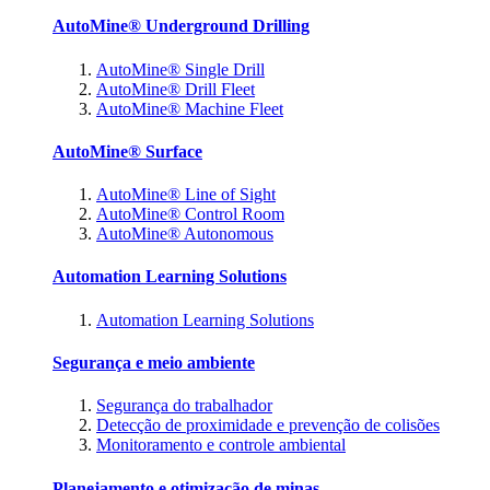
AutoMine® Underground Drilling
AutoMine® Single Drill
AutoMine® Drill Fleet
AutoMine® Machine Fleet
AutoMine® Surface
AutoMine® Line of Sight
AutoMine® Control Room
AutoMine® Autonomous
Automation Learning Solutions
Automation Learning Solutions
Segurança e meio ambiente
Segurança do trabalhador
Detecção de proximidade e prevenção de colisões
Monitoramento e controle ambiental
Planejamento e otimização de minas