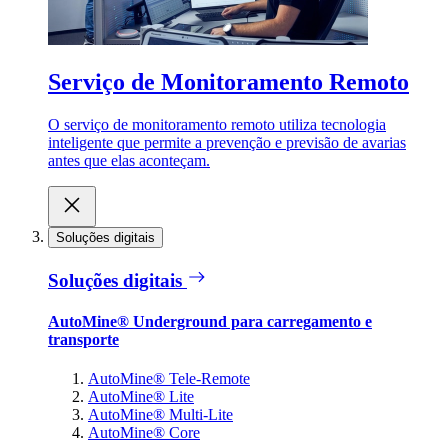
Serviço de Monitoramento Remoto
O serviço de monitoramento remoto utiliza tecnologia
inteligente que permite a prevenção e previsão de avarias
antes que elas aconteçam.
Soluções digitais
Soluções digitais
AutoMine® Underground para carregamento e
transporte
AutoMine® Tele-Remote
AutoMine® Lite
AutoMine® Multi-Lite
AutoMine® Core