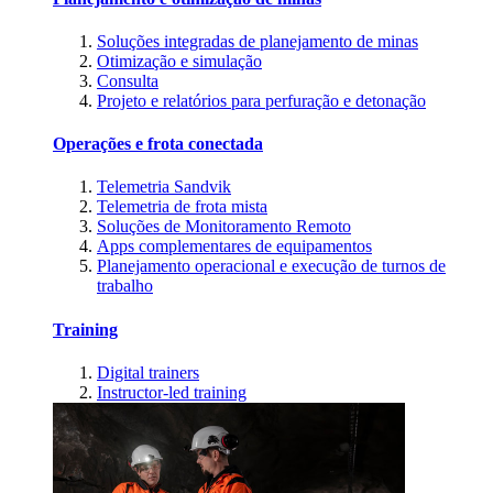
Soluções integradas de planejamento de minas
Otimização e simulação
Consulta
Projeto e relatórios para perfuração e detonação
Operações e frota conectada
Telemetria Sandvik
Telemetria de frota mista
Soluções de Monitoramento Remoto
Apps complementares de equipamentos
Planejamento operacional e execução de turnos de
trabalho
Training
Digital trainers
Instructor-led training