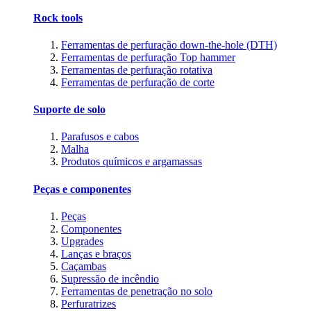
Rock tools
Ferramentas de perfuração down-the-hole (DTH)
Ferramentas de perfuração Top hammer
Ferramentas de perfuração rotativa
Ferramentas de perfuração de corte
Suporte de solo
Parafusos e cabos
Malha
Produtos químicos e argamassas
Peças e componentes
Peças
Componentes
Upgrades
Lanças e braços
Caçambas
Supressão de incêndio
Ferramentas de penetração no solo
Perfuratrizes