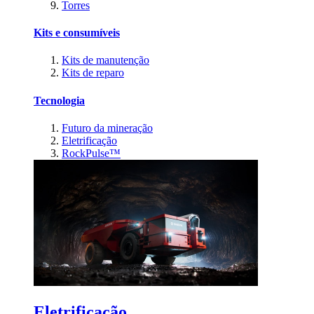
Torres
Kits e consumíveis
Kits de manutenção
Kits de reparo
Tecnologia
Futuro da mineração
Eletrificação
RockPulse™
Eletrificação