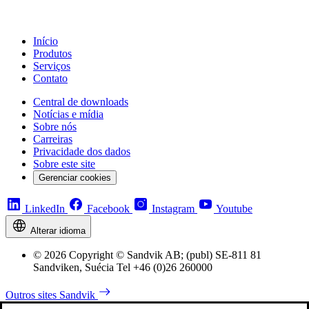
Início
Produtos
Serviços
Contato
Central de downloads
Notícias e mídia
Sobre nós
Carreiras
Privacidade dos dados
Sobre este site
Gerenciar cookies
LinkedIn
Facebook
Instagram
Youtube
Alterar idioma
© 2026 Copyright © Sandvik AB; (publ) SE-811 81
Sandviken, Suécia Tel +46 (0)26 260000
Outros sites Sandvik