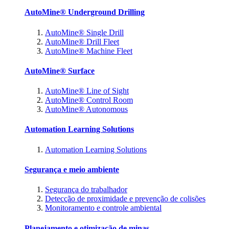
AutoMine® Underground Drilling
AutoMine® Single Drill
AutoMine® Drill Fleet
AutoMine® Machine Fleet
AutoMine® Surface
AutoMine® Line of Sight
AutoMine® Control Room
AutoMine® Autonomous
Automation Learning Solutions
Automation Learning Solutions
Segurança e meio ambiente
Segurança do trabalhador
Detecção de proximidade e prevenção de colisões
Monitoramento e controle ambiental
Planejamento e otimização de minas