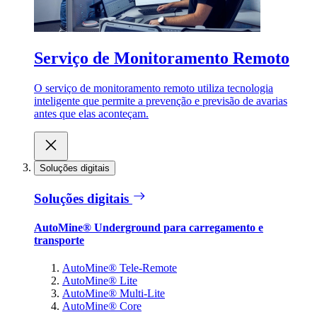
Serviço de Monitoramento Remoto
O serviço de monitoramento remoto utiliza tecnologia
inteligente que permite a prevenção e previsão de avarias
antes que elas aconteçam.
Soluções digitais
Soluções digitais
AutoMine® Underground para carregamento e
transporte
AutoMine® Tele-Remote
AutoMine® Lite
AutoMine® Multi-Lite
AutoMine® Core