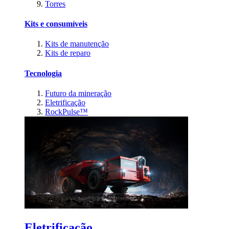
Torres
Kits e consumíveis
Kits de manutenção
Kits de reparo
Tecnologia
Futuro da mineração
Eletrificação
RockPulse™
Eletrificação