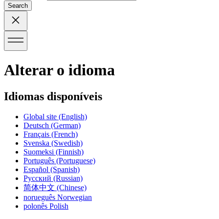
Search
Alterar o idioma
Idiomas disponíveis
Global site
(English)
Deutsch
(German)
Français
(French)
Svenska
(Swedish)
Suomeksi
(Finnish)
Português
(Portuguese)
Español
(Spanish)
Русский
(Russian)
简体中文
(Chinese)
norueguês
Norwegian
polonês
Polish