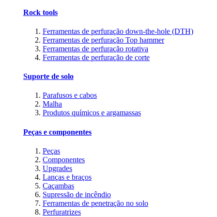
Rock tools
Ferramentas de perfuração down-the-hole (DTH)
Ferramentas de perfuração Top hammer
Ferramentas de perfuração rotativa
Ferramentas de perfuração de corte
Suporte de solo
Parafusos e cabos
Malha
Produtos químicos e argamassas
Peças e componentes
Peças
Componentes
Upgrades
Lanças e braços
Caçambas
Supressão de incêndio
Ferramentas de penetração no solo
Perfuratrizes