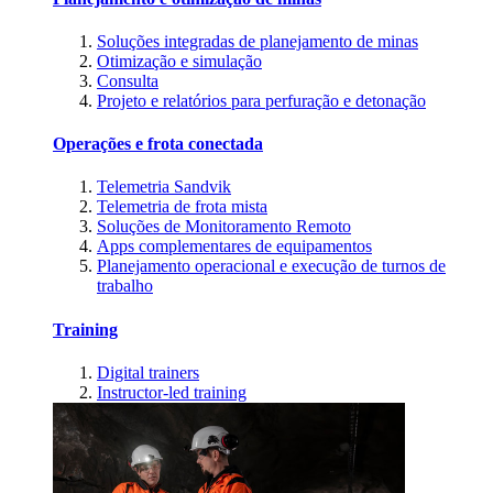
Soluções integradas de planejamento de minas
Otimização e simulação
Consulta
Projeto e relatórios para perfuração e detonação
Operações e frota conectada
Telemetria Sandvik
Telemetria de frota mista
Soluções de Monitoramento Remoto
Apps complementares de equipamentos
Planejamento operacional e execução de turnos de
trabalho
Training
Digital trainers
Instructor-led training