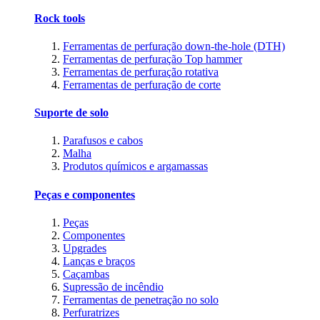
Rock tools
Ferramentas de perfuração down-the-hole (DTH)
Ferramentas de perfuração Top hammer
Ferramentas de perfuração rotativa
Ferramentas de perfuração de corte
Suporte de solo
Parafusos e cabos
Malha
Produtos químicos e argamassas
Peças e componentes
Peças
Componentes
Upgrades
Lanças e braços
Caçambas
Supressão de incêndio
Ferramentas de penetração no solo
Perfuratrizes