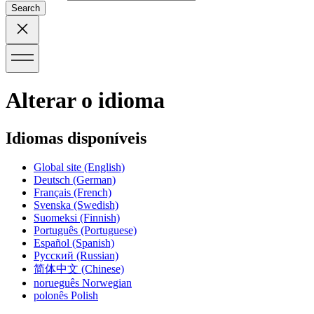
Search
Alterar o idioma
Idiomas disponíveis
Global site
(English)
Deutsch
(German)
Français
(French)
Svenska
(Swedish)
Suomeksi
(Finnish)
Português
(Portuguese)
Español
(Spanish)
Русский
(Russian)
简体中文
(Chinese)
norueguês
Norwegian
polonês
Polish