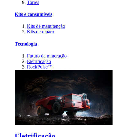
Torres
Kits e consumíveis
Kits de manutenção
Kits de reparo
Tecnologia
Futuro da mineração
Eletrificação
RockPulse™
Eletrificação