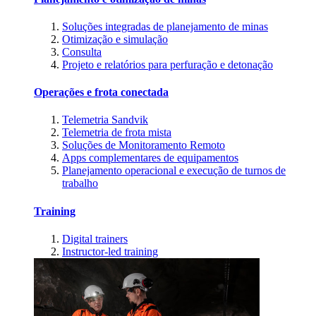
Soluções integradas de planejamento de minas
Otimização e simulação
Consulta
Projeto e relatórios para perfuração e detonação
Operações e frota conectada
Telemetria Sandvik
Telemetria de frota mista
Soluções de Monitoramento Remoto
Apps complementares de equipamentos
Planejamento operacional e execução de turnos de
trabalho
Training
Digital trainers
Instructor-led training