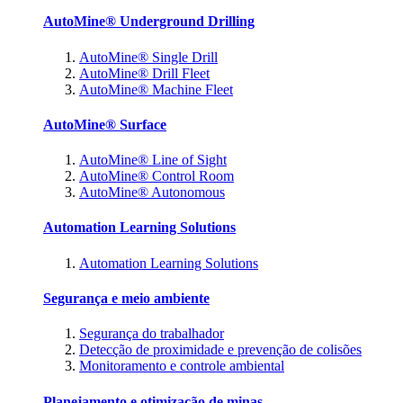
AutoMine® Underground Drilling
AutoMine® Single Drill
AutoMine® Drill Fleet
AutoMine® Machine Fleet
AutoMine® Surface
AutoMine® Line of Sight
AutoMine® Control Room
AutoMine® Autonomous
Automation Learning Solutions
Automation Learning Solutions
Segurança e meio ambiente
Segurança do trabalhador
Detecção de proximidade e prevenção de colisões
Monitoramento e controle ambiental
Planejamento e otimização de minas