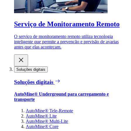
Serviço de Monitoramento Remoto
O serviço de monitoramento remoto utiliza tecnologia
inteligente que permite a prevenção e previsão de avarias
antes que elas aconteçam.
Soluções digitais
Soluções digitais
AutoMine® Underground para carregamento e
transporte
AutoMine® Tele-Remote
AutoMine® Lite
AutoMine® Multi-Lite
AutoMine® Core