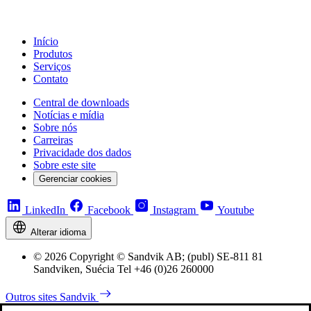
Início
Produtos
Serviços
Contato
Central de downloads
Notícias e mídia
Sobre nós
Carreiras
Privacidade dos dados
Sobre este site
Gerenciar cookies
LinkedIn
Facebook
Instagram
Youtube
Alterar idioma
© 2026 Copyright © Sandvik AB; (publ) SE-811 81
Sandviken, Suécia Tel +46 (0)26 260000
Outros sites Sandvik