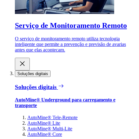
Serviço de Monitoramento Remoto
O serviço de monitoramento remoto utiliza tecnologia
inteligente que permite a prevenção e previsão de avarias
antes que elas aconteçam.
Soluções digitais
Soluções digitais
AutoMine® Underground para carregamento e
transporte
AutoMine® Tele-Remote
AutoMine® Lite
AutoMine® Multi-Lite
AutoMine® Core