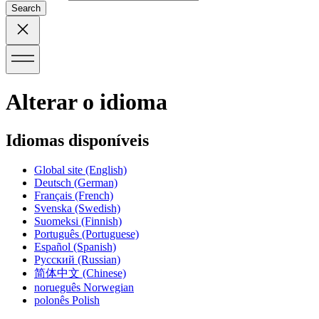
Search
Alterar o idioma
Idiomas disponíveis
Global site
(English)
Deutsch
(German)
Français
(French)
Svenska
(Swedish)
Suomeksi
(Finnish)
Português
(Portuguese)
Español
(Spanish)
Русский
(Russian)
简体中文
(Chinese)
norueguês
Norwegian
polonês
Polish