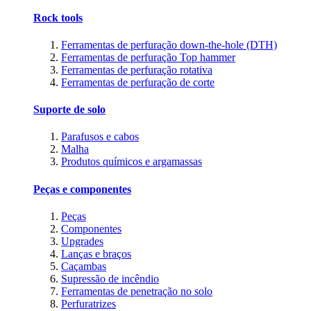
Rock tools
Ferramentas de perfuração down-the-hole (DTH)
Ferramentas de perfuração Top hammer
Ferramentas de perfuração rotativa
Ferramentas de perfuração de corte
Suporte de solo
Parafusos e cabos
Malha
Produtos químicos e argamassas
Peças e componentes
Peças
Componentes
Upgrades
Lanças e braços
Caçambas
Supressão de incêndio
Ferramentas de penetração no solo
Perfuratrizes