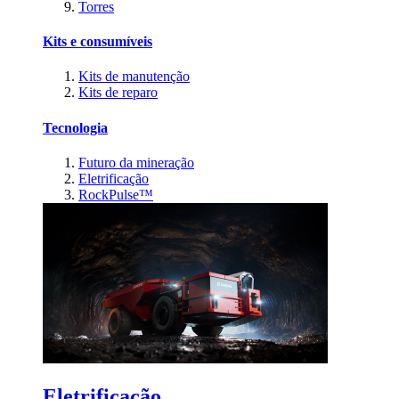
Torres
Kits e consumíveis
Kits de manutenção
Kits de reparo
Tecnologia
Futuro da mineração
Eletrificação
RockPulse™
Eletrificação