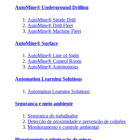
AutoMine® Underground Drilling
AutoMine® Single Drill
AutoMine® Drill Fleet
AutoMine® Machine Fleet
AutoMine® Surface
AutoMine® Line of Sight
AutoMine® Control Room
AutoMine® Autonomous
Automation Learning Solutions
Automation Learning Solutions
Segurança e meio ambiente
Segurança do trabalhador
Detecção de proximidade e prevenção de colisões
Monitoramento e controle ambiental
Planejamento e otimização de minas