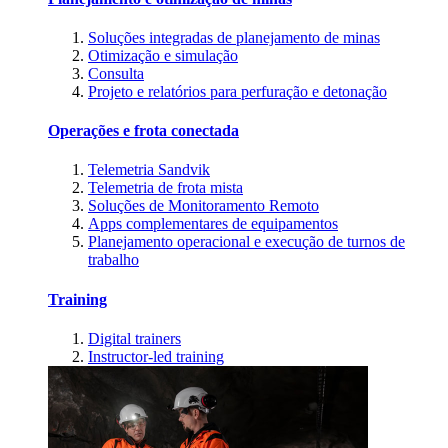
Soluções integradas de planejamento de minas
Otimização e simulação
Consulta
Projeto e relatórios para perfuração e detonação
Operações e frota conectada
Telemetria Sandvik
Telemetria de frota mista
Soluções de Monitoramento Remoto
Apps complementares de equipamentos
Planejamento operacional e execução de turnos de
trabalho
Training
Digital trainers
Instructor-led training