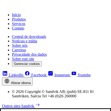
Início
Produtos
Serviços
Contato
Central de downloads
Notícias e mídia
Sobre nós
Carreiras
Privacidade dos dados
Sobre este site
Gerenciar cookies
LinkedIn
Facebook
Instagram
Youtube
Alterar idioma
© 2026 Copyright © Sandvik AB; (publ) SE-811 81
Sandviken, Suécia Tel +46 (0)26 260000
Outros sites Sandvik