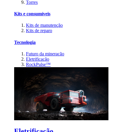
Torres
Kits e consumíveis
Kits de manutenção
Kits de reparo
Tecnologia
Futuro da mineração
Eletrificação
RockPulse™
Eletrificação