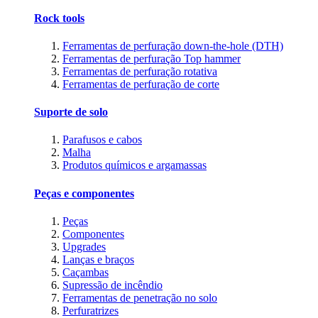
Rock tools
Ferramentas de perfuração down-the-hole (DTH)
Ferramentas de perfuração Top hammer
Ferramentas de perfuração rotativa
Ferramentas de perfuração de corte
Suporte de solo
Parafusos e cabos
Malha
Produtos químicos e argamassas
Peças e componentes
Peças
Componentes
Upgrades
Lanças e braços
Caçambas
Supressão de incêndio
Ferramentas de penetração no solo
Perfuratrizes