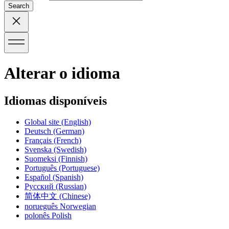
Search
Alterar o idioma
Idiomas disponíveis
Global site
(English)
Deutsch
(German)
Français
(French)
Svenska
(Swedish)
Suomeksi
(Finnish)
Português
(Portuguese)
Español
(Spanish)
Русский
(Russian)
简体中文
(Chinese)
norueguês
Norwegian
polonês
Polish