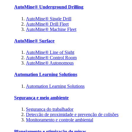
AutoMine® Underground Drilling
AutoMine® Single Drill
AutoMine® Drill Fleet
AutoMine® Machine Fleet
AutoMine® Surface
AutoMine® Line of Sight
AutoMine® Control Room
AutoMine® Autonomous
Automation Learning Solutions
Automation Learning Solutions
Segurança e meio ambiente
Segurança do trabalhador
Detecção de proximidade e prevenção de colisões
Monitoramento e controle ambiental
Planejamento e otimização de minas