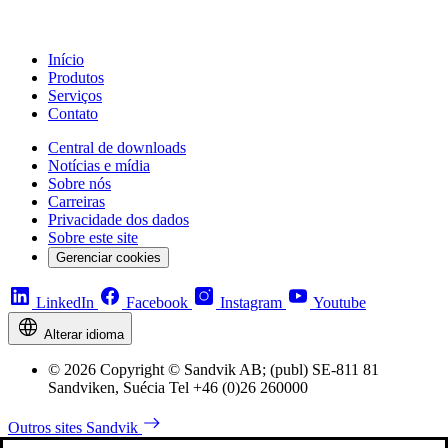
Início
Produtos
Serviços
Contato
Central de downloads
Notícias e mídia
Sobre nós
Carreiras
Privacidade dos dados
Sobre este site
Gerenciar cookies
LinkedIn
Facebook
Instagram
Youtube
Alterar idioma
© 2026 Copyright © Sandvik AB; (publ) SE-811 81
Sandviken, Suécia Tel +46 (0)26 260000
Outros sites Sandvik