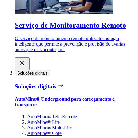
Serviço de Monitoramento Remoto
O serviço de monitoramento remoto utiliza tecnologia
inteligente que permite a prevenção e previsão de avarias
antes que elas aconteçam.
Soluções digitais
Soluções digitais
AutoMine® Underground para carregamento e
transporte
AutoMine® Tele-Remote
AutoMine® Lite
AutoMine® Multi-Lite
AutoMine® Core