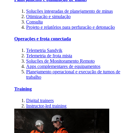
Soluções integradas de planejamento de minas
Otimização e simulação
Consulta
Projeto e relatórios para perfuração e detonação
Operações e frota conectada
Telemetria Sandvik
Telemetria de frota mista
Soluções de Monitoramento Remoto
Apps complementares de equipamentos
Planejamento operacional e execução de turnos de
trabalho
Training
Digital trainers
Instructor-led training