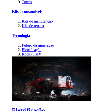
Torres
Kits e consumíveis
Kits de manutenção
Kits de reparo
Tecnologia
Futuro da mineração
Eletrificação
RockPulse™
Eletrificação