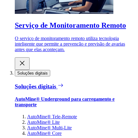
Serviço de Monitoramento Remoto
O serviço de monitoramento remoto utiliza tecnologia
inteligente que permite a prevenção e previsão de avarias
antes que elas aconteçam.
Soluções digitais
Soluções digitais
AutoMine® Underground para carregamento e
transporte
AutoMine® Tele-Remote
AutoMine® Lite
AutoMine® Multi-Lite
AutoMine® Core