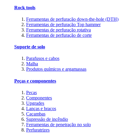
Rock tools
Ferramentas de perfuração down-the-hole (DTH)
Ferramentas de perfuração Top hammer
Ferramentas de perfuração rotativa
Ferramentas de perfuração de corte
Suporte de solo
Parafusos e cabos
Malha
Produtos químicos e argamassas
Peças e componentes
Peças
Componentes
Upgrades
Lanças e braços
Caçambas
Supressão de incêndio
Ferramentas de penetração no solo
Perfuratrizes