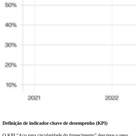
Definição de indicador-chave de desempenho (KPI)
O KPI “Aço para circularidade do fornecimento” descreve o peso