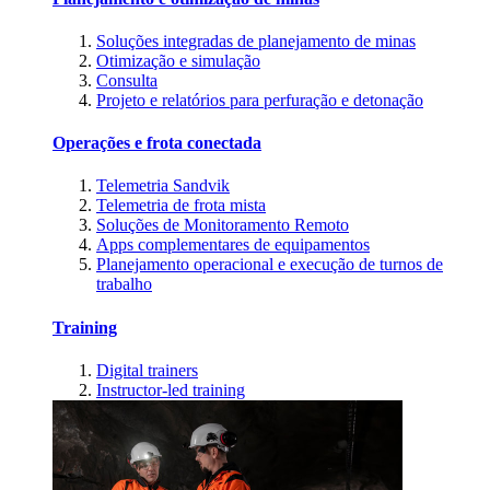
Soluções integradas de planejamento de minas
Otimização e simulação
Consulta
Projeto e relatórios para perfuração e detonação
Operações e frota conectada
Telemetria Sandvik
Telemetria de frota mista
Soluções de Monitoramento Remoto
Apps complementares de equipamentos
Planejamento operacional e execução de turnos de
trabalho
Training
Digital trainers
Instructor-led training