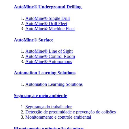
AutoMine® Underground Drilling
AutoMine® Single Drill
AutoMine® Drill Fleet
AutoMine® Machine Fleet
AutoMine® Surface
AutoMine® Line of Sight
AutoMine® Control Room
AutoMine® Autonomous
Automation Learning Solutions
Automation Learning Solutions
Segurança e meio ambiente
Segurança do trabalhador
Detecção de proximidade e prevenção de colisões
Monitoramento e controle ambiental
Planejamento e otimização de minas