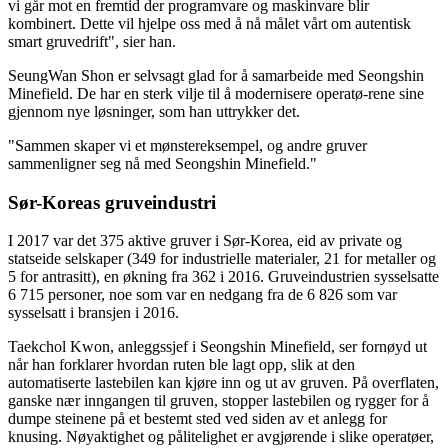
vi går mot en fremtid der programvare og maskinvare blir
kombinert. Dette vil hjelpe oss med å nå målet vårt om autentisk
smart gruvedrift", sier han.
SeungWan Shon er selvsagt glad for å samarbeide med Seongshin
Minefield. De har en sterk vilje til å modernisere operatø-rene sine
gjennom nye løsninger, som han uttrykker det.
"Sammen skaper vi et mønstereksempel, og andre gruver
sammenligner seg nå med Seongshin Minefield."
Sør-Koreas gruveindustri
I 2017 var det 375 aktive gruver i Sør-Korea, eid av private og
statseide selskaper (349 for industrielle materialer, 21 for metaller og
5 for antrasitt), en økning fra 362 i 2016. Gruveindustrien sysselsatte
6 715 personer, noe som var en nedgang fra de 6 826 som var
sysselsatt i bransjen i 2016.
Taekchol Kwon, anleggssjef i Seongshin Minefield, ser fornøyd ut
når han forklarer hvordan ruten ble lagt opp, slik at den
automatiserte lastebilen kan kjøre inn og ut av gruven. På overflaten,
ganske nær inngangen til gruven, stopper lastebilen og rygger for å
dumpe steinene på et bestemt sted ved siden av et anlegg for
knusing. Nøyaktighet og pålitelighet er avgjørende i slike operatøer,