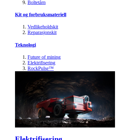
Boltetårn
Kit og forbruksmateriell
Vedlikeholdskit
Reparasjonskit
Teknologi
Future of mining
Elektrifisering
RockPulse™
Elektrifisering