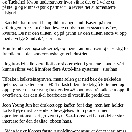
og Taekchol Kwon understreker hvor viktig det er å velge en
pålitelig og kunnskapsrik partner til å levere det automatiserte
utstyret.
"Sandvik har operert i lang tid i mange land. Basert på den
erfaringen tror vi at de kan levere et ubemannet system av høy
kvalitet. De har den tilliten, og på grunn av den tilliten endte vi opp
med å velge Sandvik", sier han.
Han fremhever også sikkerhet, og mener automatisering er viktig for
fremtiden til den sørkoreanske gruveindustrien.
"Jeg tror det ville være flott om sikkerheten i gruvene i landet vårt
kunne sikres ved å innføre flere AutoMine-systemer", sier han.
Tilbake i kalksteinsgruven, mens solen går ned bak de trekledde
fjellene, fortsetter Toro TH545i-lastebilen utrettelig å kjøre ned og
opp i gruven. Hver gang frakter den 45 tonn med rå kalkstein opp til
overflaten, der den skal bearbeides til verdifulle produkter.
Jeon Young Jun har drukket opp kaffen for i dag, men han holder
fortsatt øye med lastebilens bevegelser. Som pioner innen
operatørautomatisert gruveutstyr i Sør-Korea vet han at det er stor
interesse for den daglige jobben hans.
"Siden jeg er Koreas første AutoMine-operatør, er det et visst press,