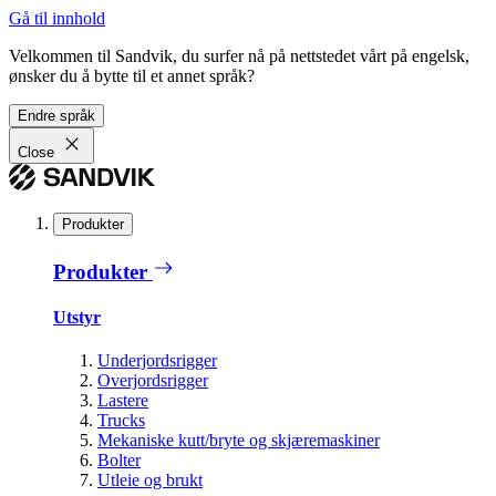
Gå til innhold
Velkommen til Sandvik, du surfer nå på nettstedet vårt på engelsk,
ønsker du å bytte til et annet språk?
Endre språk
Close
Produkter
Produkter
Utstyr
Underjordsrigger
Overjordsrigger
Lastere
Trucks
Mekaniske kutt/bryte og skjæremaskiner
Bolter
Utleie og brukt