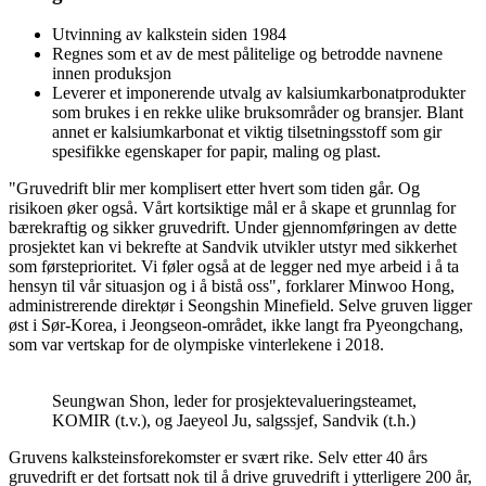
Utvinning av kalkstein siden 1984
Regnes som et av de mest pålitelige og betrodde navnene
innen produksjon
Leverer et imponerende utvalg av kalsiumkarbonatprodukter
som brukes i en rekke ulike bruksområder og bransjer. Blant
annet er kalsiumkarbonat et viktig tilsetningsstoff som gir
spesifikke egenskaper for papir, maling og plast.
"Gruvedrift blir mer komplisert etter hvert som tiden går. Og
risikoen øker også. Vårt kortsiktige mål er å skape et grunnlag for
bærekraftig og sikker gruvedrift. Under gjennomføringen av dette
prosjektet kan vi bekrefte at Sandvik utvikler utstyr med sikkerhet
som førsteprioritet. Vi føler også at de legger ned mye arbeid i å ta
hensyn til vår situasjon og i å bistå oss", forklarer Minwoo Hong,
administrerende direktør i Seongshin Minefield. Selve gruven ligger
øst i Sør-Korea, i Jeongseon-området, ikke langt fra Pyeongchang,
som var vertskap for de olympiske vinterlekene i 2018.
Seungwan Shon, leder for prosjektevalueringsteamet,
KOMIR (t.v.), og Jaeyeol Ju, salgssjef, Sandvik (t.h.)
Gruvens kalksteinsforekomster er svært rike. Selv etter 40 års
gruvedrift er det fortsatt nok til å drive gruvedrift i ytterligere 200 år,