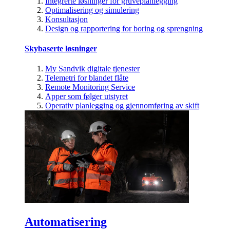
Integrerte løsninger for gruveplanlegging
Optimalisering og simulering
Konsultasjon
Design og rapportering for boring og sprengning
Skybaserte løsninger
My Sandvik digitale tjenester
Telemetri for blandet flåte
Remote Monitoring Service
Apper som følger utstyret
Operativ planlegging og gjennomføring av skift
Automatisering