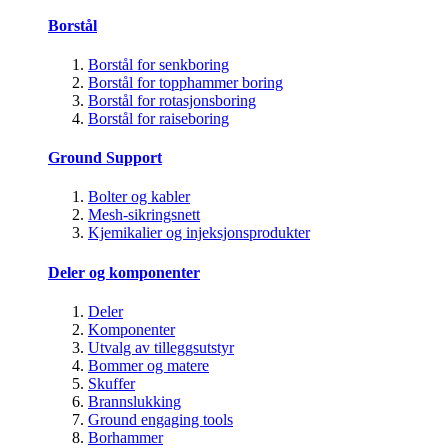
Borstål
Borstål for senkboring
Borstål for topphammer boring
Borstål for rotasjonsboring
Borstål for raiseboring
Ground Support
Bolter og kabler
Mesh-sikringsnett
Kjemikalier og injeksjonsprodukter
Deler og komponenter
Deler
Komponenter
Utvalg av tilleggsutstyr
Bommer og matere
Skuffer
Brannslukking
Ground engaging tools
Borhammer