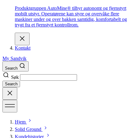
Produktgruppen AutoMine® tilbyr autonomt og fjernstyrt
mobilt utstyr. Operatørene kan styre og overvåke flere
maskiner under og over bakken samtidig, komfortabelt og
trygt fra et fjernstyrt kontrollrom.
Kontakt
My Sandvik
Search
Søk
Search
Hjem
Solid Ground
Kundehistorier