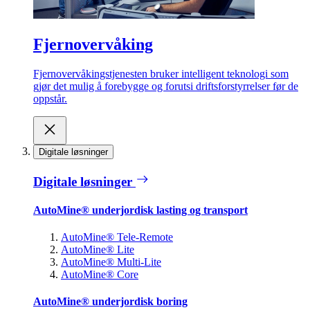
Fjernovervåking
Fjernovervåkingstjenesten bruker intelligent teknologi som
gjør det mulig å forebygge og forutsi driftsforstyrrelser før de
oppstår.
Digitale løsninger
Digitale løsninger
AutoMine® underjordisk lasting og transport
AutoMine® Tele-Remote
AutoMine® Lite
AutoMine® Multi-Lite
AutoMine® Core
AutoMine® underjordisk boring