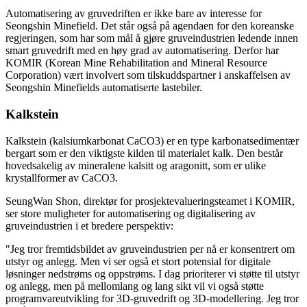
Automatisering av gruvedriften er ikke bare av interesse for
Seongshin Minefield. Det står også på agendaen for den koreanske
regjeringen, som har som mål å gjøre gruveindustrien ledende innen
smart gruvedrift med en høy grad av automatisering. Derfor har
KOMIR (Korean Mine Rehabilitation and Mineral Resource
Corporation) vært involvert som tilskuddspartner i anskaffelsen av
Seongshin Minefields automatiserte lastebiler.
Kalkstein
Kalkstein (kalsiumkarbonat CaCO3) er en type karbonatsedimentær
bergart som er den viktigste kilden til materialet kalk. Den består
hovedsakelig av mineralene kalsitt og aragonitt, som er ulike
krystallformer av CaCO3.
SeungWan Shon, direktør for prosjektevalueringsteamet i KOMIR,
ser store muligheter for automatisering og digitalisering av
gruveindustrien i et bredere perspektiv:
"Jeg tror fremtidsbildet av gruveindustrien per nå er konsentrert om
utstyr og anlegg. Men vi ser også et stort potensial for digitale
løsninger nedstrøms og oppstrøms. I dag prioriterer vi støtte til utstyr
og anlegg, men på mellomlang og lang sikt vil vi også støtte
programvareutvikling for 3D-gruvedrift og 3D-modellering. Jeg tror