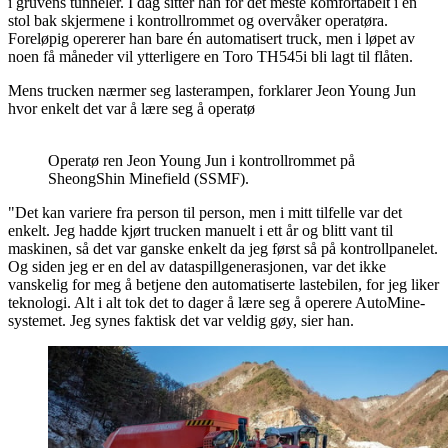
i gruvens tunneler. I dag sitter han for det meste komfortabelt i en
stol bak skjermene i kontrollrommet og overvåker operatøra.
Foreløpig opererer han bare én automatisert truck, men i løpet av
noen få måneder vil ytterligere en Toro TH545i bli lagt til flåten.
Mens trucken nærmer seg lasterampen, forklarer Jeon Young Jun
hvor enkelt det var å lære seg å operatø
Operatø ren Jeon Young Jun i kontrollrommet på
SheongShin Minefield (SSMF).
"Det kan variere fra person til person, men i mitt tilfelle var det
enkelt. Jeg hadde kjørt trucken manuelt i ett år og blitt vant til
maskinen, så det var ganske enkelt da jeg først så på kontrollpanelet.
Og siden jeg er en del av dataspillgenerasjonen, var det ikke
vanskelig for meg å betjene den automatiserte lastebilen, for jeg liker
teknologi. Alt i alt tok det to dager å lære seg å operere AutoMine-
systemet. Jeg synes faktisk det var veldig gøy, sier han.