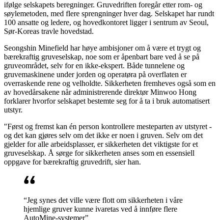
ifølge selskapets beregninger. Gruvedriften foregår etter rom- og
søylemetoden, med flere sprengninger hver dag. Selskapet har rundt
100 ansatte og ledere, og hovedkontoret ligger i sentrum av Seoul,
Sør-Koreas travle hovedstad.
Seongshin Minefield har høye ambisjoner om å være et trygt og
bærekraftig gruveselskap, noe som er åpenbart bare ved å se på
gruveområdet, selv for en ikke-ekspert. Både tunnelene og
gruvemaskinene under jorden og operatøra på overflaten er
overraskende rene og velholdte. Sikkerheten fremheves også som en
av hovedårsakene når administrerende direktør Minwoo Hong
forklarer hvorfor selskapet bestemte seg for å ta i bruk automatisert
utstyr.
"Først og fremst kan én person kontrollere mesteparten av utstyret -
og det kan gjøres selv om det ikke er noen i gruven. Selv om det
gjelder for alle arbeidsplasser, er sikkerheten det viktigste for et
gruveselskap. Å sørge for sikkerheten anses som en essensiell
oppgave for bærekraftig gruvedrift, sier han.
“Jeg synes det ville være flott om sikkerheten i våre
hjemlige gruver kunne ivaretas ved å innføre flere
AutoMine-systemer”