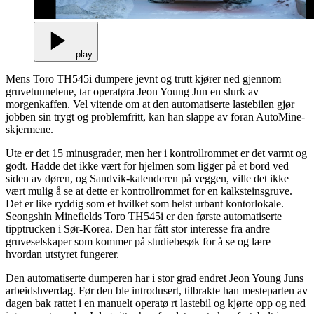
play
Mens Toro TH545i dumpere jevnt og trutt kjører ned gjennom
gruvetunnelene, tar operatøra Jeon Young Jun en slurk av
morgenkaffen. Vel vitende om at den automatiserte lastebilen gjør
jobben sin trygt og problemfritt, kan han slappe av foran AutoMine-
skjermene.
Ute er det 15 minusgrader, men her i kontrollrommet er det varmt og
godt. Hadde det ikke vært for hjelmen som ligger på et bord ved
siden av døren, og Sandvik-kalenderen på veggen, ville det ikke
vært mulig å se at dette er kontrollrommet for en kalksteinsgruve.
Det er like ryddig som et hvilket som helst urbant kontorlokale.
Seongshin Minefields Toro TH545i er den første automatiserte
tipptrucken i Sør-Korea. Den har fått stor interesse fra andre
gruveselskaper som kommer på studiebesøk for å se og lære
hvordan utstyret fungerer.
Den automatiserte dumperen har i stor grad endret Jeon Young Juns
arbeidshverdag. Før den ble introdusert, tilbrakte han mesteparten av
dagen bak rattet i en manuelt operatø rt lastebil og kjørte opp og ned