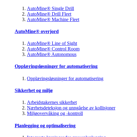
AutoMine® Single Drill
AutoMine® Drill Fleet
AutoMine® Machine Fleet
AutoMine® overjord
AutoMine® Line of Sight
AutoMine® Control Room
AutoMine® Autonomous
Opplæringsløsninger for automatisering
Opplæringsløsninger for automatisering
Sikkerhet og miljø
Arbeidstakernes sikkerhet
Nærhetsdeteksjon og unngåelse av kollisjoner
Miljøovervåking og -kontroll
Planlegging og optimalisering