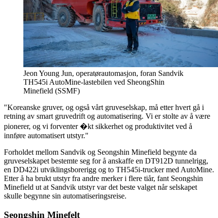
Jeon Young Jun, operatørautomasjon, foran Sandvik
TH545i AutoMine-lastebilen ved SheongShin
Minefield (SSMF)
"Koreanske gruver, og også vårt gruveselskap, må etter hvert gå i
retning av smart gruvedrift og automatisering. Vi er stolte av å være
pionerer, og vi forventer �kt sikkerhet og produktivitet ved å
innføre automatisert utstyr."
Forholdet mellom Sandvik og Seongshin Minefield begynte da
gruveselskapet bestemte seg for å anskaffe en DT912D tunnelrigg,
en DD422i utviklingsborerigg og to TH545i-trucker med AutoMine.
Etter å ha brukt utstyr fra andre merker i flere tiår, fant Seongshin
Minefield ut at Sandvik utstyr var det beste valget når selskapet
skulle begynne sin automatiseringsreise.
Seongshin Minefelt