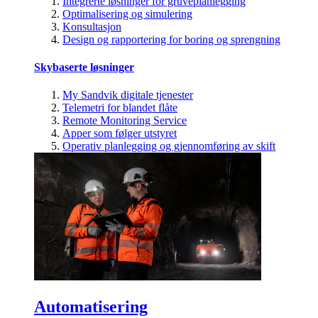
Integrerte løsninger for gruveplanlegging
Optimalisering og simulering
Konsultasjon
Design og rapportering for boring og sprengning
Skybaserte løsninger
My Sandvik digitale tjenester
Telemetri for blandet flåte
Remote Monitoring Service
Apper som følger utstyret
Operativ planlegging og gjennomføring av skift
Automatisering