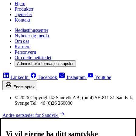
Hjem
Produkter
Tjenester
Kontakt
Nedlastingssenter
Nyheter og media
Om oss
Karriere
Personvern
Om dette nettstedet
Administrer informasjonskapsler
LinkedIn
Facebook
Instagram
Youtube
Endre språk
© 2026 Copyright © Sandvik AB; (publ) SE-811 81 Sandvik,
Sverige Tel +46 (0)26 260000
Andre nettsteder for Sandvik
Vi vil gjerne ha ditt samtykke