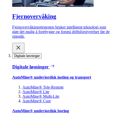
Fjernovervåking
Fjernovervåkingstjenesten bruker intelligent teknologi som
gjør det mulig å forebygge og forutsi driftsforstyrrelser før de
oppstår.
Digitale løsninger
Digitale løsninger
AutoMine® underjordisk lasting og transport
AutoMine® Tele-Remote
AutoMine® Lite
AutoMine® Multi-Lite
AutoMine® Core
AutoMine® underjordisk boring