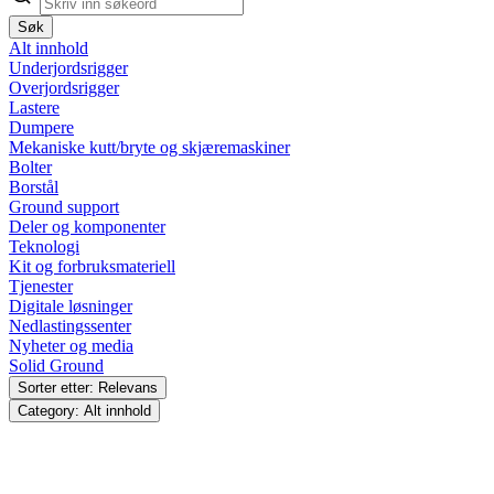
Søk
Alt innhold
Underjordsrigger
Overjordsrigger
Lastere
Dumpere
Mekaniske kutt/bryte og skjæremaskiner
Bolter
Borstål
Ground support
Deler og komponenter
Teknologi
Kit og forbruksmateriell
Tjenester
Digitale løsninger
Nedlastingssenter
Nyheter og media
Solid Ground
Sorter etter: Relevans
Category: Alt innhold