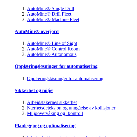
AutoMine® Single Drill
AutoMine® Drill Fleet
AutoMine® Machine Fleet
AutoMine® overjord
AutoMine® Line of Sight
AutoMine® Control Room
AutoMine® Autonomous
Opplæringsløsninger for automatisering
Opplæringsløsninger for automatisering
Sikkerhet og miljø
Arbeidstakernes sikkerhet
Nærhetsdeteksjon og unngåelse av kollisjoner
Miljøovervåking og -kontroll
Planlegging og optimalisering