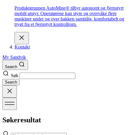
Produktgruppen AutoMine® tilbyr autonomt og fjernstyrt
mobilt utstyr. Operatørene kan styre og overvåke flere
maskiner under og over bakken samtidig, komfortabelt og
trygt fra et fjernstyrt kontrollrom.
Kontakt
My Sandvik
Search
Søk
Search
Søkeresultat