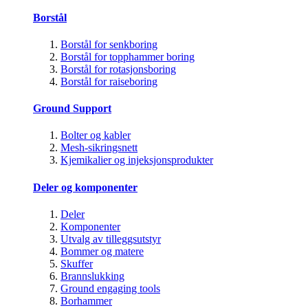
Borstål
Borstål for senkboring
Borstål for topphammer boring
Borstål for rotasjonsboring
Borstål for raiseboring
Ground Support
Bolter og kabler
Mesh-sikringsnett
Kjemikalier og injeksjonsprodukter
Deler og komponenter
Deler
Komponenter
Utvalg av tilleggsutstyr
Bommer og matere
Skuffer
Brannslukking
Ground engaging tools
Borhammer