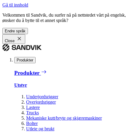
Gå til innhold
Velkommen til Sandvik, du surfer nå på nettstedet vårt på engelsk,
ønsker du å bytte til et annet språk?
Endre språk
Close
Produkter
Produkter
Utstyr
Underjordsrigger
Overjordsrigger
Lastere
Trucks
Mekaniske kutt/bryte og skjæremaskiner
Bolter
Utleie og brukt