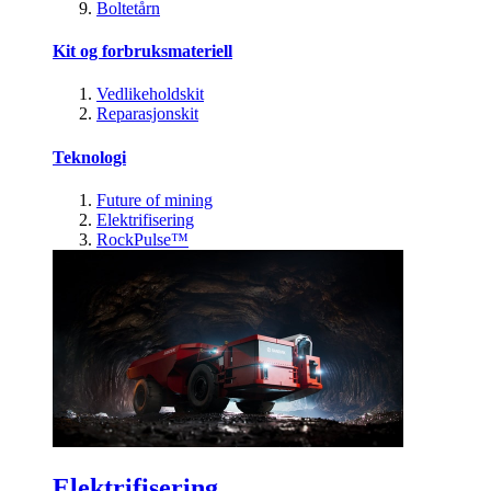
Boltetårn
Kit og forbruksmateriell
Vedlikeholdskit
Reparasjonskit
Teknologi
Future of mining
Elektrifisering
RockPulse™
Elektrifisering