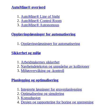
AutoMine® overjord
AutoMine® Line of Sight
AutoMine® Control Room
AutoMine® Autonomous
Opplæringsløsninger for automatisering
Opplæringsløsninger for automatisering
Sikkerhet og miljø
Arbeidstakernes sikkerhet
Nærhetsdeteksjon og unngåelse av kollisjoner
Miljøovervåking og -kontroll
Planlegging og optimalisering
Integrerte løsninger for gruveplanlegging
Optimalisering og simulering
Konsultasjon
Design og rapportering for boring og sprengning