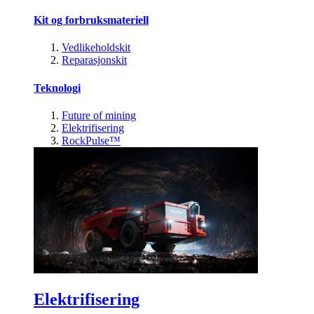
Kit og forbruksmateriell
Vedlikeholdskit
Reparasjonskit
Teknologi
Future of mining
Elektrifisering
RockPulse™
Elektrifisering