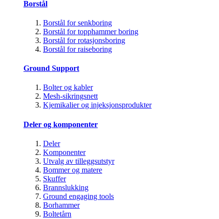
Borstål
Borstål for senkboring
Borstål for topphammer boring
Borstål for rotasjonsboring
Borstål for raiseboring
Ground Support
Bolter og kabler
Mesh-sikringsnett
Kjemikalier og injeksjonsprodukter
Deler og komponenter
Deler
Komponenter
Utvalg av tilleggsutstyr
Bommer og matere
Skuffer
Brannslukking
Ground engaging tools
Borhammer
Boltetårn