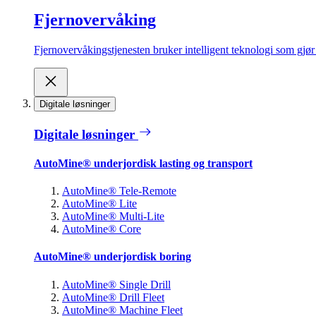
Fjernovervåking
Fjernovervåkingstjenesten bruker intelligent teknologi som gjør d
Digitale løsninger
Digitale løsninger
AutoMine® underjordisk lasting og transport
AutoMine® Tele-Remote
AutoMine® Lite
AutoMine® Multi-Lite
AutoMine® Core
AutoMine® underjordisk boring
AutoMine® Single Drill
AutoMine® Drill Fleet
AutoMine® Machine Fleet