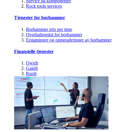
Service på komponenter
Rock tools services
Tjenester for borhammer
Borhammer pris per time
Overhalingskit for borhammer
Erstatninger og oppgraderinger av borhammer
Finansielle tjenester
OwnIt
GainIt
RunIt