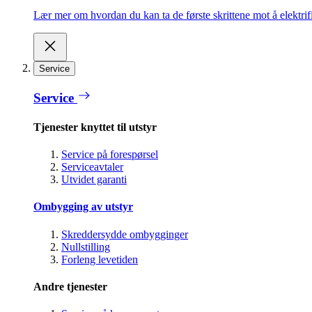
Lær mer om hvordan du kan ta de første skrittene mot å elektrifi
Service
Service
Tjenester knyttet til utstyr
Service på forespørsel
Serviceavtaler
Utvidet garanti
Ombygging av utstyr
Skreddersydde ombygginger
Nullstilling
Forleng levetiden
Andre tjenester