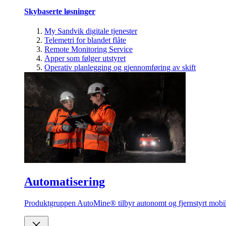
Skybaserte løsninger
My Sandvik digitale tjenester
Telemetri for blandet flåte
Remote Monitoring Service
Apper som følger utstyret
Operativ planlegging og gjennomføring av skift
Automatisering
Produktgruppen AutoMine® tilbyr autonomt og fjernstyrt mobilt 