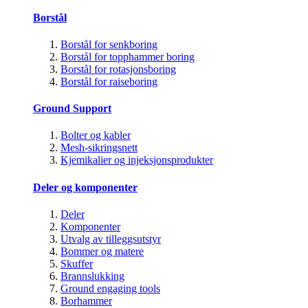
Borstål
Borstål for senkboring
Borstål for topphammer boring
Borstål for rotasjonsboring
Borstål for raiseboring
Ground Support
Bolter og kabler
Mesh-sikringsnett
Kjemikalier og injeksjonsprodukter
Deler og komponenter
Deler
Komponenter
Utvalg av tilleggsutstyr
Bommer og matere
Skuffer
Brannslukking
Ground engaging tools
Borhammer