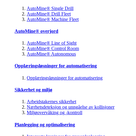
AutoMine® Single Drill
AutoMine® Drill Fleet
AutoMine® Machine Fleet
AutoMine® overjord
AutoMine® Line of Sight
AutoMine® Control Room
AutoMine® Autonomous
Opplæringsløsninger for automatisering
Opplæringsløsninger for automatisering
Sikkerhet og miljø
Arbeidstakernes sikkerhet
Nærhetsdeteksjon og unngåelse av kollisjoner
Miljøovervåking og -kontroll
Planlegging og optimalisering