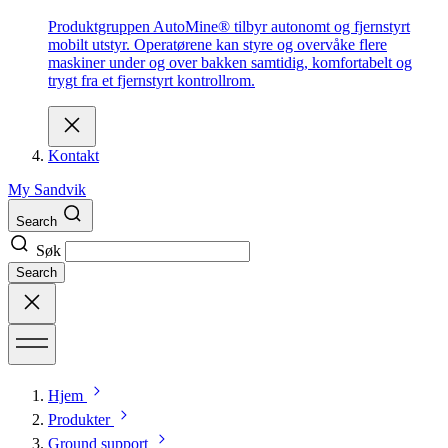
Produktgruppen AutoMine® tilbyr autonomt og fjernstyrt
mobilt utstyr. Operatørene kan styre og overvåke flere
maskiner under og over bakken samtidig, komfortabelt og
trygt fra et fjernstyrt kontrollrom.
Kontakt
My Sandvik
Search
Søk
Search
Hjem
Produkter
Ground support