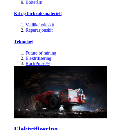
Boltetårn
Kit og forbruksmateriell
Vedlikeholdskit
Reparasjonskit
Teknologi
Future of mining
Elektrifisering
RockPulse™
Elektrifisering