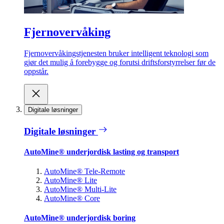
Fjernovervåking
Fjernovervåkingstjenesten bruker intelligent teknologi som
gjør det mulig å forebygge og forutsi driftsforstyrrelser før de
oppstår.
Digitale løsninger
Digitale løsninger
AutoMine® underjordisk lasting og transport
AutoMine® Tele-Remote
AutoMine® Lite
AutoMine® Multi-Lite
AutoMine® Core
AutoMine® underjordisk boring