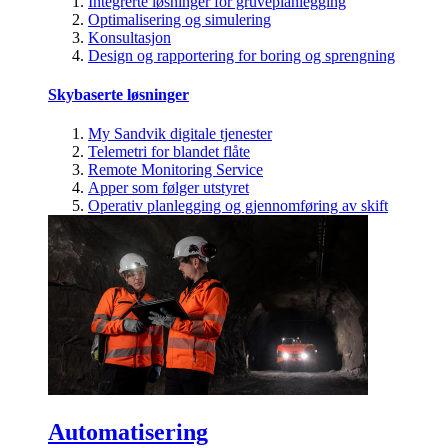
Integrerte løsninger for gruveplanlegging
Optimalisering og simulering
Konsultasjon
Design og rapportering for boring og sprengning
Skybaserte løsninger
My Sandvik digitale tjenester
Telemetri for blandet flåte
Remote Monitoring Service
Apper som følger utstyret
Operativ planlegging og gjennomføring av skift
Automatisering