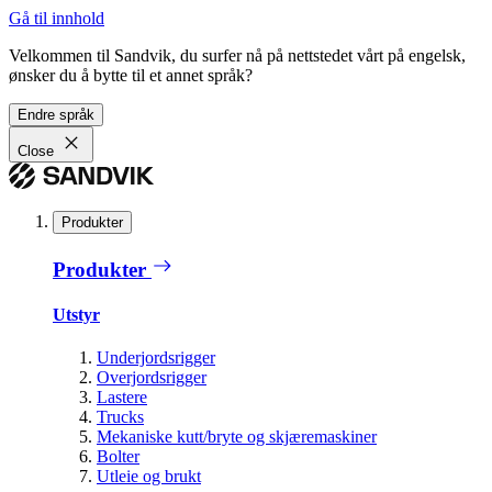
Gå til innhold
Velkommen til Sandvik, du surfer nå på nettstedet vårt på engelsk,
ønsker du å bytte til et annet språk?
Endre språk
Close
Produkter
Produkter
Utstyr
Underjordsrigger
Overjordsrigger
Lastere
Trucks
Mekaniske kutt/bryte og skjæremaskiner
Bolter
Utleie og brukt