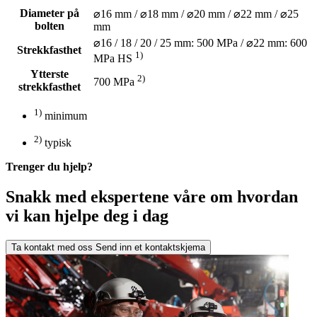
Diameter på
⌀16 mm / ⌀18 mm / ⌀20 mm / ⌀22 mm / ⌀25
bolten
mm
⌀16 / 18 / 20 / 25 mm: 500 MPa / ⌀22 mm: 600
Strekkfasthet
1)
MPa HS
Ytterste
2)
700 MPa
strekkfasthet
1)
minimum
2)
typisk
Trenger du hjelp?
Snakk med ekspertene våre om hvordan
vi kan hjelpe deg i dag
Ta kontakt med oss
Send inn et kontaktskjema