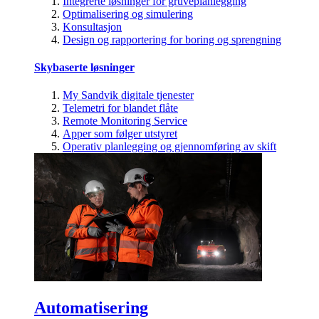
Integrerte løsninger for gruveplanlegging
Optimalisering og simulering
Konsultasjon
Design og rapportering for boring og sprengning
Skybaserte løsninger
My Sandvik digitale tjenester
Telemetri for blandet flåte
Remote Monitoring Service
Apper som følger utstyret
Operativ planlegging og gjennomføring av skift
Automatisering