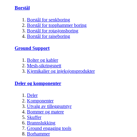
Borstål
Borstål for senkboring
Borstål for topphammer boring
Borstål for rotasjonsboring
Borstål for raiseboring
Ground Support
Bolter og kabler
Mesh-sikringsnett
Kjemikalier og injeksjonsprodukter
Deler og komponenter
Deler
Komponenter
Utvalg av tilleggsutstyr
Bommer og matere
Skuffer
Brannslukking
Ground engaging tools
Borhammer