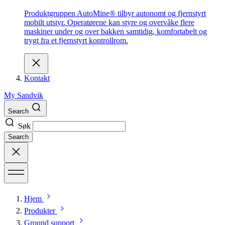
Produktgruppen AutoMine® tilbyr autonomt og fjernstyrt
mobilt utstyr. Operatørene kan styre og overvåke flere
maskiner under og over bakken samtidig, komfortabelt og
trygt fra et fjernstyrt kontrollrom.
Kontakt
My Sandvik
Search
Søk
Search
Hjem
Produkter
Ground support