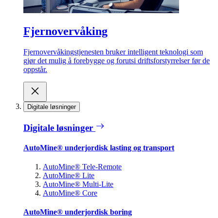
Fjernovervåking
Fjernovervåkingstjenesten bruker intelligent teknologi som
gjør det mulig å forebygge og forutsi driftsforstyrrelser før de
oppstår.
Digitale løsninger
Digitale løsninger
AutoMine® underjordisk lasting og transport
AutoMine® Tele-Remote
AutoMine® Lite
AutoMine® Multi-Lite
AutoMine® Core
AutoMine® underjordisk boring