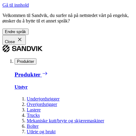
Gå til innhold
Velkommen til Sandvik, du surfer nå på nettstedet vårt på engelsk,
ønsker du å bytte til et annet språk?
Endre språk
Close
Produkter
Produkter
Utstyr
Underjordsrigger
Overjordsrigger
Lastere
Trucks
Mekaniske kutt/bryte og skjæremaskiner
Bolter
Utleie og brukt