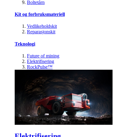
Boltetårn
Kit og forbruksmateriell
Vedlikeholdskit
Reparasjonskit
Teknologi
Future of mining
Elektrifisering
RockPulse™
Elektrifisering