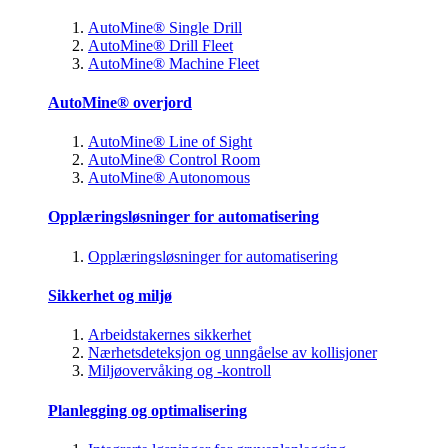
AutoMine® Single Drill
AutoMine® Drill Fleet
AutoMine® Machine Fleet
AutoMine® overjord
AutoMine® Line of Sight
AutoMine® Control Room
AutoMine® Autonomous
Opplæringsløsninger for automatisering
Opplæringsløsninger for automatisering
Sikkerhet og miljø
Arbeidstakernes sikkerhet
Nærhetsdeteksjon og unngåelse av kollisjoner
Miljøovervåking og -kontroll
Planlegging og optimalisering