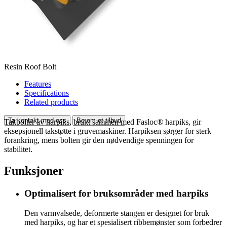
Resin Roof Bolt
Features
Specifications
Related products
Ta kontakt med oss
Be om et tilbud
Takbolter av harpiks, brukt sammen med Fasloc® harpiks, gir
eksepsjonell takstøtte i gruvemaskiner. Harpiksen sørger for sterk
forankring, mens bolten gir den nødvendige spenningen for
stabilitet.
Funksjoner
Optimalisert for bruksområder med harpiks
Den varmvalsede, deformerte stangen er designet for bruk
med harpiks, og har et spesialisert ribbemønster som forbedrer