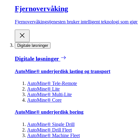
Fjernovervåking
Fjernovervåkingstjenesten bruker intelligent teknologi som gjør d
Digitale løsninger
Digitale løsninger
AutoMine® underjordisk lasting og transport
AutoMine® Tele-Remote
AutoMine® Lite
AutoMine® Multi-Lite
AutoMine® Core
AutoMine® underjordisk boring
AutoMine® Single Drill
AutoMine® Drill Fleet
AutoMine® Machine Fleet