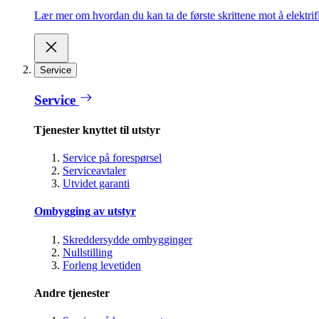
Lær mer om hvordan du kan ta de første skrittene mot å elektrifi
Service
Service
Tjenester knyttet til utstyr
Service på forespørsel
Serviceavtaler
Utvidet garanti
Ombygging av utstyr
Skreddersydde ombygginger
Nullstilling
Forleng levetiden
Andre tjenester