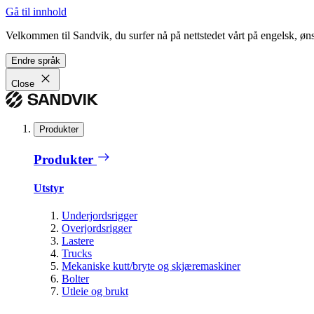
Gå til innhold
Velkommen til Sandvik, du surfer nå på nettstedet vårt på engelsk, ønsk
Endre språk
Close
Produkter
Produkter
Utstyr
Underjordsrigger
Overjordsrigger
Lastere
Trucks
Mekaniske kutt/bryte og skjæremaskiner
Bolter
Utleie og brukt