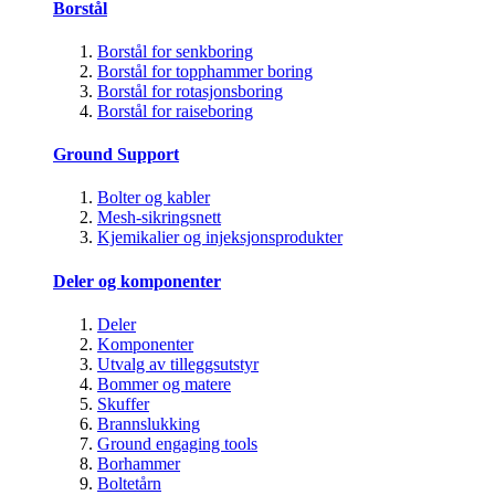
Borstål
Borstål for senkboring
Borstål for topphammer boring
Borstål for rotasjonsboring
Borstål for raiseboring
Ground Support
Bolter og kabler
Mesh-sikringsnett
Kjemikalier og injeksjonsprodukter
Deler og komponenter
Deler
Komponenter
Utvalg av tilleggsutstyr
Bommer og matere
Skuffer
Brannslukking
Ground engaging tools
Borhammer
Boltetårn