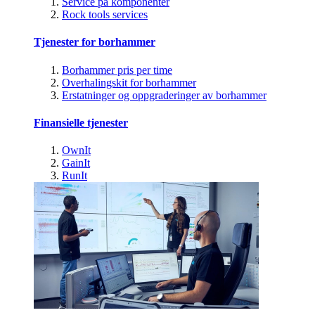
Service på komponenter
Rock tools services
Tjenester for borhammer
Borhammer pris per time
Overhalingskit for borhammer
Erstatninger og oppgraderinger av borhammer
Finansielle tjenester
OwnIt
GainIt
RunIt