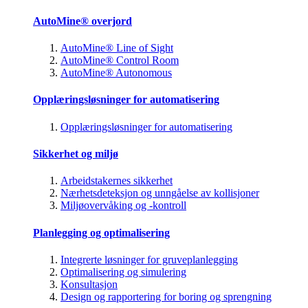
AutoMine® overjord
AutoMine® Line of Sight
AutoMine® Control Room
AutoMine® Autonomous
Opplæringsløsninger for automatisering
Opplæringsløsninger for automatisering
Sikkerhet og miljø
Arbeidstakernes sikkerhet
Nærhetsdeteksjon og unngåelse av kollisjoner
Miljøovervåking og -kontroll
Planlegging og optimalisering
Integrerte løsninger for gruveplanlegging
Optimalisering og simulering
Konsultasjon
Design og rapportering for boring og sprengning