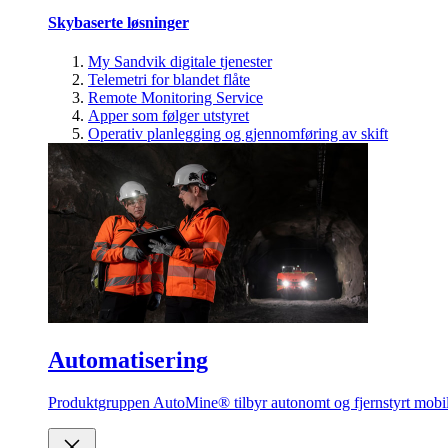
Skybaserte løsninger
My Sandvik digitale tjenester
Telemetri for blandet flåte
Remote Monitoring Service
Apper som følger utstyret
Operativ planlegging og gjennomføring av skift
Automatisering
Produktgruppen AutoMine® tilbyr autonomt og fjernstyrt mobilt 