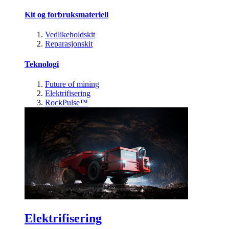
Kit og forbruksmateriell
Vedlikeholdskit
Reparasjonskit
Teknologi
Future of mining
Elektrifisering
RockPulse™
Elektrifisering