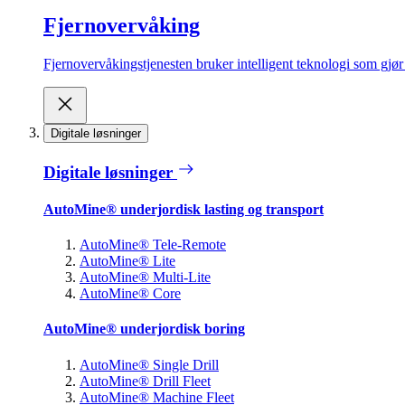
Fjernovervåking
Fjernovervåkingstjenesten bruker intelligent teknologi som gjør d
Digitale løsninger
Digitale løsninger
AutoMine® underjordisk lasting og transport
AutoMine® Tele-Remote
AutoMine® Lite
AutoMine® Multi-Lite
AutoMine® Core
AutoMine® underjordisk boring
AutoMine® Single Drill
AutoMine® Drill Fleet
AutoMine® Machine Fleet