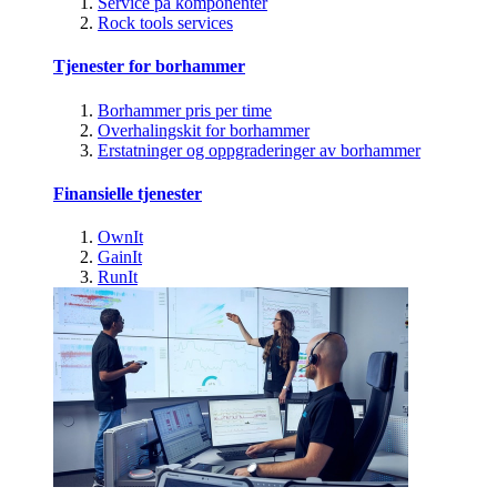
Service på komponenter
Rock tools services
Tjenester for borhammer
Borhammer pris per time
Overhalingskit for borhammer
Erstatninger og oppgraderinger av borhammer
Finansielle tjenester
OwnIt
GainIt
RunIt