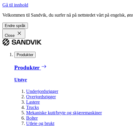
Gå til innhold
Velkommen til Sandvik, du surfer nå på nettstedet vårt på engelsk, ønsk
Endre språk
Close
Produkter
Produkter
Utstyr
Underjordsrigger
Overjordsrigger
Lastere
Trucks
Mekaniske kutt/bryte og skjæremaskiner
Bolter
Utleie og brukt