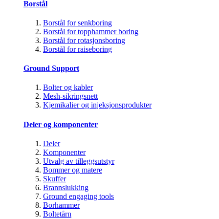
Borstål
Borstål for senkboring
Borstål for topphammer boring
Borstål for rotasjonsboring
Borstål for raiseboring
Ground Support
Bolter og kabler
Mesh-sikringsnett
Kjemikalier og injeksjonsprodukter
Deler og komponenter
Deler
Komponenter
Utvalg av tilleggsutstyr
Bommer og matere
Skuffer
Brannslukking
Ground engaging tools
Borhammer
Boltetårn