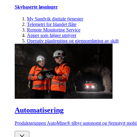
Skybaserte løsninger
My Sandvik digitale tjenester
Telemetri for blandet flåte
Remote Monitoring Service
Apper som følger utstyret
Operativ planlegging og gjennomføring av skift
Automatisering
Produktgruppen AutoMine® tilbyr autonomt og fjernstyrt mobilt 