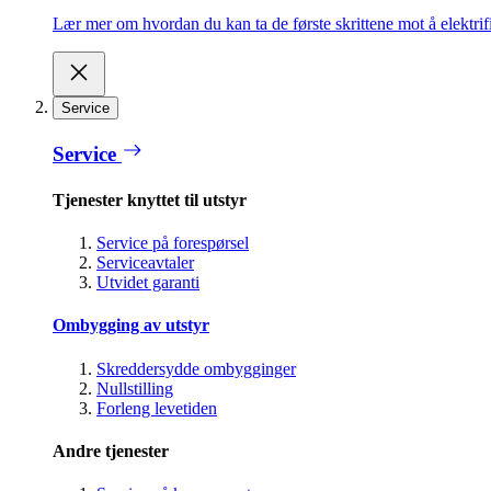
Lær mer om hvordan du kan ta de første skrittene mot å elektrifi
Service
Service
Tjenester knyttet til utstyr
Service på forespørsel
Serviceavtaler
Utvidet garanti
Ombygging av utstyr
Skreddersydde ombygginger
Nullstilling
Forleng levetiden
Andre tjenester