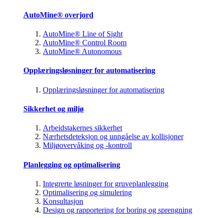
AutoMine® overjord
AutoMine® Line of Sight
AutoMine® Control Room
AutoMine® Autonomous
Opplæringsløsninger for automatisering
Opplæringsløsninger for automatisering
Sikkerhet og miljø
Arbeidstakernes sikkerhet
Nærhetsdeteksjon og unngåelse av kollisjoner
Miljøovervåking og -kontroll
Planlegging og optimalisering
Integrerte løsninger for gruveplanlegging
Optimalisering og simulering
Konsultasjon
Design og rapportering for boring og sprengning