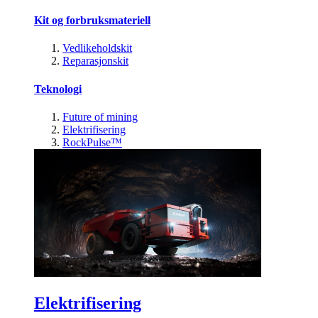
Kit og forbruksmateriell
Vedlikeholdskit
Reparasjonskit
Teknologi
Future of mining
Elektrifisering
RockPulse™
Elektrifisering