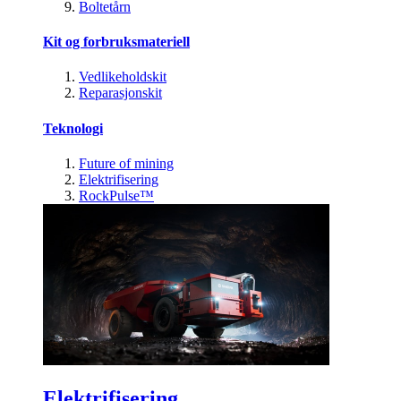
Boltetårn
Kit og forbruksmateriell
Vedlikeholdskit
Reparasjonskit
Teknologi
Future of mining
Elektrifisering
RockPulse™
Elektrifisering