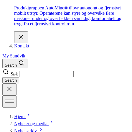
Produktgruppen AutoMine® tilbyr autonomt og fjernstyrt
mobilt utstyr. Operatørene kan styre og overvåke flere
maskiner under og over bakken samtidig, komfortabelt og
trygt fra et fjernstyrt kontrollrom.
Kontakt
My Sandvik
Search
Søk
Search
Hjem
Nyheter og media
Nyhetsarkiv