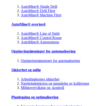
AutoMine® Single Drill
AutoMine® Drill Fleet
AutoMine® Machine Fleet
AutoMine® overjord
AutoMine® Line of Sight
AutoMine® Control Room
AutoMine® Autonomous
Opplæringsløsninger for automatisering
Opplæringsløsninger for automatisering
Sikkerhet og miljø
Arbeidstakernes sikkerhet
Nærhetsdeteksjon og unngåelse av kollisjoner
Miljøovervåking og -kontroll
Planlegging og optimalisering