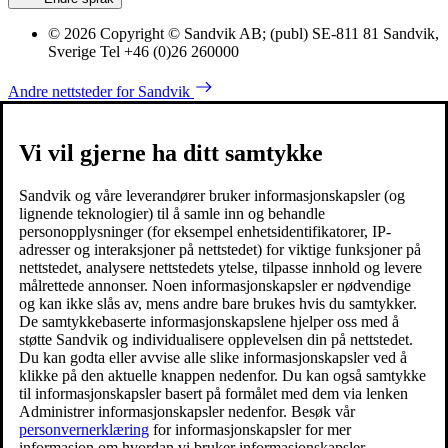
© 2026 Copyright © Sandvik AB; (publ) SE-811 81 Sandvik,
Sverige Tel +46 (0)26 260000
Andre nettsteder for Sandvik
Vi vil gjerne ha ditt samtykke
Sandvik og våre leverandører bruker informasjonskapsler (og
lignende teknologier) til å samle inn og behandle
personopplysninger (for eksempel enhetsidentifikatorer, IP-
adresser og interaksjoner på nettstedet) for viktige funksjoner på
nettstedet, analysere nettstedets ytelse, tilpasse innhold og levere
målrettede annonser. Noen informasjonskapsler er nødvendige
og kan ikke slås av, mens andre bare brukes hvis du samtykker.
De samtykkebaserte informasjonskapslene hjelper oss med å
støtte Sandvik og individualisere opplevelsen din på nettstedet.
Du kan godta eller avvise alle slike informasjonskapsler ved å
klikke på den aktuelle knappen nedenfor. Du kan også samtykke
til informasjonskapsler basert på formålet med dem via lenken
Administrer informasjonskapsler nedenfor. Besøk vår
personvernerklæring
for informasjonskapsler for mer
informasjon om hvordan vi bruker informasjonskapsler.