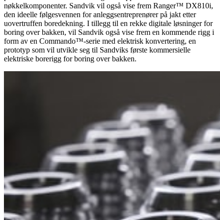
nøkkelkomponenter. Sandvik vil også vise frem Ranger™ DX810i,
den ideelle følgesvennen for anleggsentreprenører på jakt etter
uovertruffen boredekning. I tillegg til en rekke digitale løsninger for
boring over bakken, vil Sandvik også vise frem en kommende rigg i
form av en Commando™-serie med elektrisk konvertering, en
prototyp som vil utvikle seg til Sandviks første kommersielle
elektriske borerigg for boring over bakken.