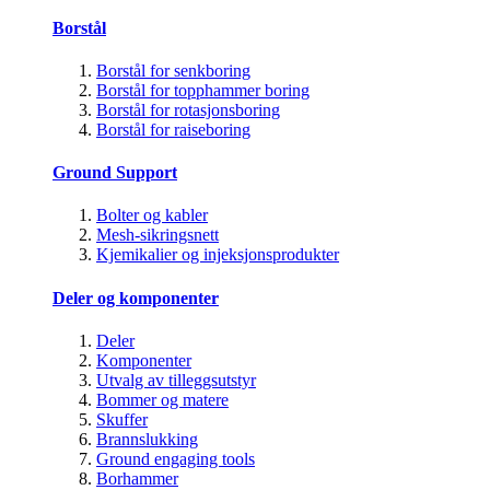
Borstål
Borstål for senkboring
Borstål for topphammer boring
Borstål for rotasjonsboring
Borstål for raiseboring
Ground Support
Bolter og kabler
Mesh-sikringsnett
Kjemikalier og injeksjonsprodukter
Deler og komponenter
Deler
Komponenter
Utvalg av tilleggsutstyr
Bommer og matere
Skuffer
Brannslukking
Ground engaging tools
Borhammer