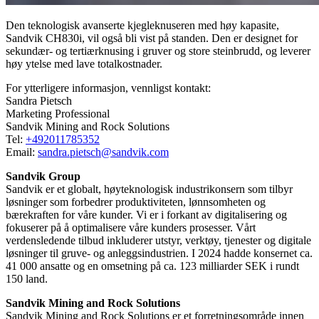
Den teknologisk avanserte kjegleknuseren med høy kapasite,
Sandvik CH830i, vil også bli vist på standen. Den er designet for
sekundær- og tertiærknusing i gruver og store steinbrudd, og leverer
høy ytelse med lave totalkostnader.
For ytterligere informasjon, vennligst kontakt:
Sandra Pietsch
Marketing Professional
Sandvik Mining and Rock Solutions
Tel:
+492011785352
Email:
sandra.pietsch@sandvik.com
Sandvik Group
Sandvik er et globalt, høyteknologisk industrikonsern som tilbyr
løsninger som forbedrer produktiviteten, lønnsomheten og
bærekraften for våre kunder. Vi er i forkant av digitalisering og
fokuserer på å optimalisere våre kunders prosesser. Vårt
verdensledende tilbud inkluderer utstyr, verktøy, tjenester og digitale
løsninger til gruve- og anleggsindustrien. I 2024 hadde konsernet ca.
41 000 ansatte og en omsetning på ca. 123 milliarder SEK i rundt
150 land.
Sandvik Mining and Rock Solutions
Sandvik Mining and Rock Solutions er et forretningsområde innen