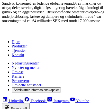
Sandvik-konsernet, en ledende global leverandør av maskiner og
utstyr, deler, service, digitale løsninger og bærekraftig teknologi til
gruve- og anleggsindustrien. Bruksområdene omfatter overjord- og
underjordsboring, lastere og dumpere og steinindustri. I 2024 var
omsetningen på ca. 64 milliarder SEK med rundt 17 000 ansatte.
Hjem
Produkter
Tjenester
Kontakt
Nedlastingssenter
Nyheter og media
Om oss
Karriere
Personvern
Om dette nettstedet
Administrer informasjonskapsler
LinkedIn
Facebook
Instagram
Youtube
Endre språk