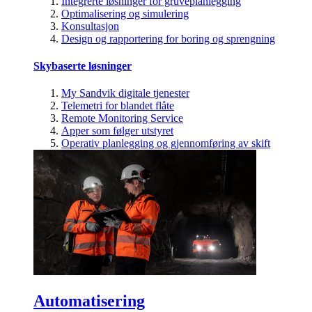
Integrerte løsninger for gruveplanlegging
Optimalisering og simulering
Konsultasjon
Design og rapportering for boring og sprengning
Skybaserte løsninger
My Sandvik digitale tjenester
Telemetri for blandet flåte
Remote Monitoring Service
Apper som følger utstyret
Operativ planlegging og gjennomføring av skift
Automatisering