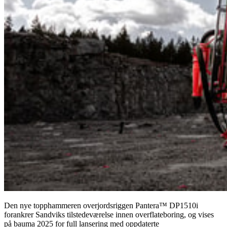
Den nye topphammeren overjordsriggen Pantera™ DP1510i
forankrer Sandviks tilstedeværelse innen overflateboring, og vises
på bauma 2025 for full lansering med oppdaterte