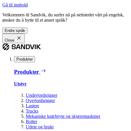
Gå til innhold
Velkommen til Sandvik, du surfer nå på nettstedet vårt på engelsk,
ønsker du å bytte til et annet språk?
Endre språk
Close
Produkter
Produkter
Utstyr
Underjordsrigger
Overjordsrigger
Lastere
Trucks
Mekaniske kutt/bryte og skjæremaskiner
Bolter
Utleie og brukt