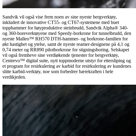
Sandvik vil også vise frem noen av sine nyeste bergverktøy,
inkludert de innovative CT55- og CT67-systemene med buet
topphammer for høyproduktive steinbrudd, Sandvik Alpha® 340-
og 360-boreverktøyene med Speedy-borkrone for tunnelbrudd, den
nyeste Malleo™ RH570 DTH-hammer- og borkrone-familien for
økt hastighet og ytelse, samt de nyeste reamer-designene på 4,1 og
0,74 meter og RR890 pilotborkrone for stigningsboring. Selskapet
vil også fremheve sine verdiøkende tjenester for bergverktøy,
Centrevo™ digital suite, nytt toppmoderne utstyr for ettersliping og
et program for resirkulering av karbid for resirkulering av kundenes
slitte karbid-verktøy, noe som forbedrer bærekraften i hele
verdikjeden.