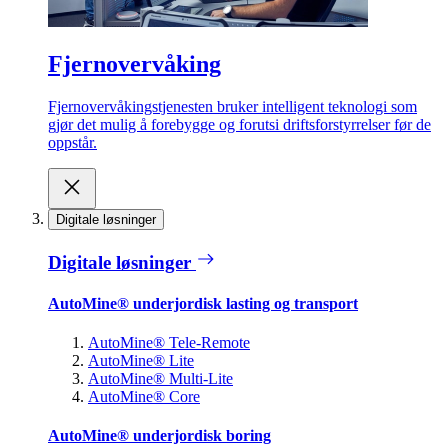
Fjernovervåking
Fjernovervåkingstjenesten bruker intelligent teknologi som
gjør det mulig å forebygge og forutsi driftsforstyrrelser før de
oppstår.
Digitale løsninger
Digitale løsninger
AutoMine® underjordisk lasting og transport
AutoMine® Tele-Remote
AutoMine® Lite
AutoMine® Multi-Lite
AutoMine® Core
AutoMine® underjordisk boring