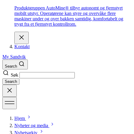
Produktgruppen AutoMine® tilbyr autonomt og fjernstyrt
mobilt utstyr. Operatørene kan styre og overvåke flere
maskiner under og over bakken samtidig, komfortabelt og
trygt fra et fjernstyrt kontrollrom.
Kontakt
My Sandvik
Search
Søk
Search
Hjem
Nyheter og media
Nyhetsarkiv