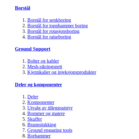
Borstål
Borstål for senkboring
Borstål for topphammer boring
Borstål for rotasjonsboring
Borstål for raiseboring
Ground Support
Bolter og kabler
Mesh-sikringsnett
Kjemikalier og injeksjonsprodukter
Deler og komponenter
Deler
Komponenter
Utvalg av tilleggsutstyr
Bommer og matere
Skuffer
Brannslukking
Ground engaging tools
Borhammer