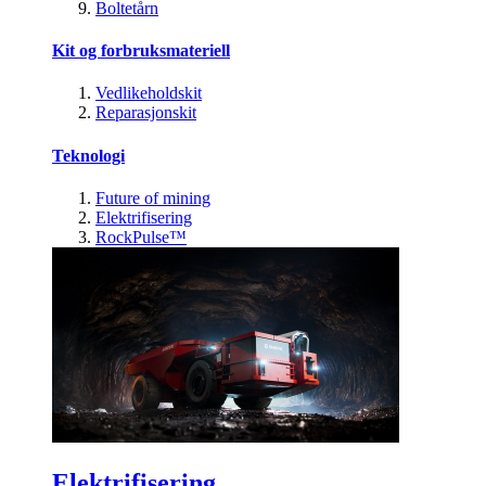
Boltetårn
Kit og forbruksmateriell
Vedlikeholdskit
Reparasjonskit
Teknologi
Future of mining
Elektrifisering
RockPulse™
Elektrifisering