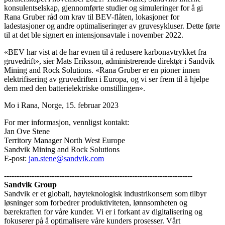
konsulentselskap, gjennomførte studier og simuleringer for å gi
Rana Gruber råd om krav til BEV-flåten, lokasjoner for
ladestasjoner og andre optimaliseringer av gruvesykluser. Dette førte
til at det ble signert en intensjonsavtale i november 2022.
«BEV har vist at de har evnen til å redusere karbonavtrykket fra
gruvedrift», sier Mats Eriksson, administrerende direktør i Sandvik
Mining and Rock Solutions. «Rana Gruber er en pioner innen
elektrifisering av gruvedriften i Europa, og vi ser frem til å hjelpe
dem med den batterielektriske omstillingen».
Mo i Rana, Norge, 15. februar 2023
For mer informasjon, vennligst kontakt:
Jan Ove Stene
Territory Manager North West Europe
Sandvik Mining and Rock Solutions
E-post:
jan.stene@sandvik.com
---------------------------------------------------------------------------
Sandvik Group
Sandvik er et globalt, høyteknologisk industrikonsern som tilbyr
løsninger som forbedrer produktiviteten, lønnsomheten og
bærekraften for våre kunder. Vi er i forkant av digitalisering og
fokuserer på å optimalisere våre kunders prosesser. Vårt