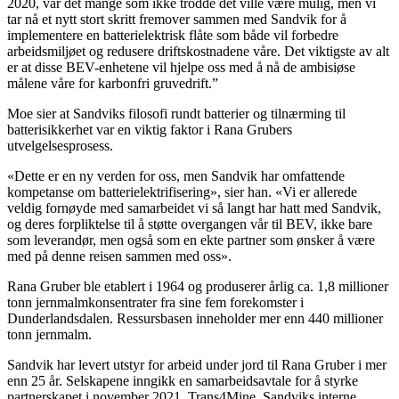
2020, var det mange som ikke trodde det ville være mulig, men vi
tar nå et nytt stort skritt fremover sammen med Sandvik for å
implementere en batterielektrisk flåte som både vil forbedre
arbeidsmiljøet og redusere driftskostnadene våre. Det viktigste av alt
er at disse BEV-enhetene vil hjelpe oss med å nå de ambisiøse
målene våre for karbonfri gruvedrift.”
Moe sier at Sandviks filosofi rundt batterier og tilnærming til
batterisikkerhet var en viktig faktor i Rana Grubers
utvelgelsesprosess.
«Dette er en ny verden for oss, men Sandvik har omfattende
kompetanse om batterielektrifisering», sier han. «Vi er allerede
veldig fornøyde med samarbeidet vi så langt har hatt med Sandvik,
og deres forpliktelse til å støtte overgangen vår til BEV, ikke bare
som leverandør, men også som en ekte partner som ønsker å være
med på denne reisen sammen med oss».
Rana Gruber ble etablert i 1964 og produserer årlig ca. 1,8 millioner
tonn jernmalmkonsentrater fra sine fem forekomster i
Dunderlandsdalen. Ressursbasen inneholder mer enn 440 millioner
tonn jernmalm.
Sandvik har levert utstyr for arbeid under jord til Rana Gruber i mer
enn 25 år. Selskapene inngikk en samarbeidsavtale for å styrke
partnerskapet i november 2021. Trans4Mine, Sandviks interne