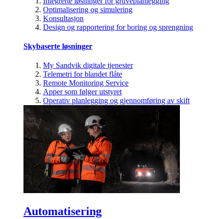
Integrerte løsninger for gruveplanlegging
Optimalisering og simulering
Konsultasjon
Design og rapportering for boring og sprengning
Skybaserte løsninger
My Sandvik digitale tjenester
Telemetri for blandet flåte
Remote Monitoring Service
Apper som følger utstyret
Operativ planlegging og gjennomføring av skift
Automatisering