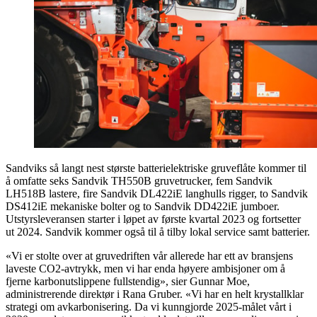
Sandviks så langt nest største batterielektriske gruveflåte kommer til
å omfatte seks Sandvik TH550B gruvetrucker, fem Sandvik
LH518B lastere, fire Sandvik DL422iE langhulls rigger, to Sandvik
DS412iE mekaniske bolter og to Sandvik DD422iE jumboer.
Utstyrsleveransen starter i løpet av første kvartal 2023 og fortsetter
ut 2024. Sandvik kommer også til å tilby lokal service samt batterier.
«Vi er stolte over at gruvedriften vår allerede har ett av bransjens
laveste CO2-avtrykk, men vi har enda høyere ambisjoner om å
fjerne karbonutslippene fullstendig», sier Gunnar Moe,
administrerende direktør i Rana Gruber. «Vi har en helt krystallklar
strategi om avkarbonisering. Da vi kunngjorde 2025-målet vårt i