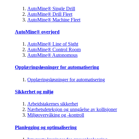
AutoMine® Single Drill
AutoMine® Drill Fleet
AutoMine® Machine Fleet
AutoMine® overjord
AutoMine® Line of Sight
AutoMine® Control Room
AutoMine® Autonomous
Opplæringsløsninger for automatisering
Opplæringsløsninger for automatisering
Sikkerhet og miljø
Arbeidstakernes sikkerhet
Nærhetsdeteksjon og unngåelse av kollisjoner
Miljøovervåking og -kontroll
Planlegging og optimalisering