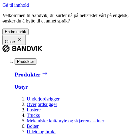
Gå til innhold
Velkommen til Sandvik, du surfer nå på nettstedet vårt på engelsk,
ønsker du å bytte til et annet språk?
Endre språk
Close
Produkter
Produkter
Utstyr
Underjordsrigger
Overjordsrigger
Lastere
Trucks
Mekaniske kutt/bryte og skjæremaskiner
Bolter
Utleie og brukt