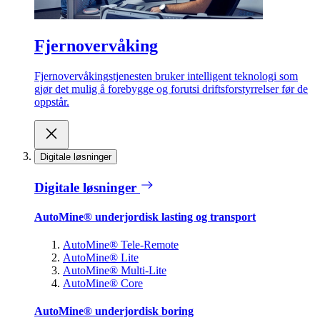
Fjernovervåking
Fjernovervåkingstjenesten bruker intelligent teknologi som
gjør det mulig å forebygge og forutsi driftsforstyrrelser før de
oppstår.
Digitale løsninger
Digitale løsninger
AutoMine® underjordisk lasting og transport
AutoMine® Tele-Remote
AutoMine® Lite
AutoMine® Multi-Lite
AutoMine® Core
AutoMine® underjordisk boring