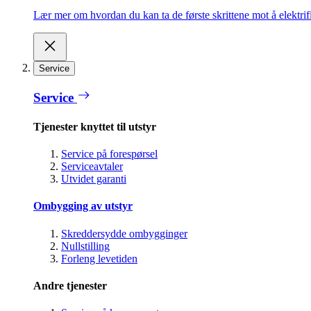
Lær mer om hvordan du kan ta de første skrittene mot å elektrifi
Service
Service
Tjenester knyttet til utstyr
Service på forespørsel
Serviceavtaler
Utvidet garanti
Ombygging av utstyr
Skreddersydde ombygginger
Nullstilling
Forleng levetiden
Andre tjenester