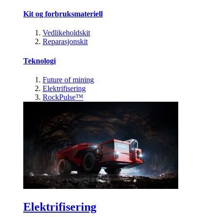
Kit og forbruksmateriell
Vedlikeholdskit
Reparasjonskit
Teknologi
Future of mining
Elektrifisering
RockPulse™
Elektrifisering