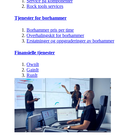
Service på komponenter
Rock tools services
Tjenester for borhammer
Borhammer pris per time
Overhalingskit for borhammer
Erstatninger og oppgraderinger av borhammer
Finansielle tjenester
OwnIt
GainIt
RunIt