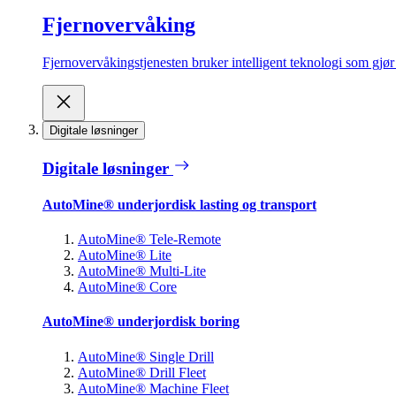
Fjernovervåking
Fjernovervåkingstjenesten bruker intelligent teknologi som gjør d
Digitale løsninger
Digitale løsninger
AutoMine® underjordisk lasting og transport
AutoMine® Tele-Remote
AutoMine® Lite
AutoMine® Multi-Lite
AutoMine® Core
AutoMine® underjordisk boring
AutoMine® Single Drill
AutoMine® Drill Fleet
AutoMine® Machine Fleet