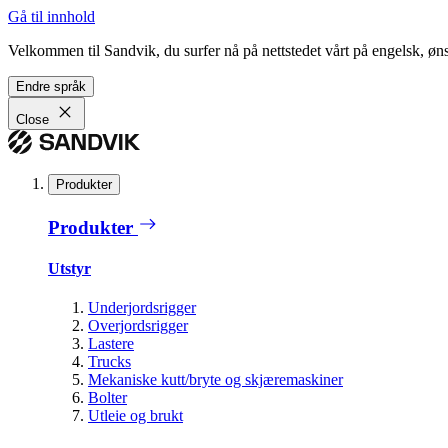
Gå til innhold
Velkommen til Sandvik, du surfer nå på nettstedet vårt på engelsk, ønsk
Endre språk
Close
Produkter
Produkter
Utstyr
Underjordsrigger
Overjordsrigger
Lastere
Trucks
Mekaniske kutt/bryte og skjæremaskiner
Bolter
Utleie og brukt