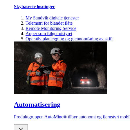
Skybaserte løsninger
My Sandvik digitale tjenester
Telemetri for blandet flåte
Remote Monitoring Service
Apper som følger utstyret
Operativ planlegging og gjennomføring av skift
Automatisering
Produktgruppen AutoMine® tilbyr autonomt og fjernstyrt mobilt 