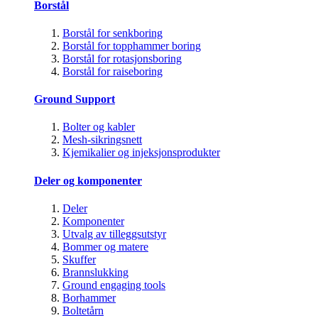
Borstål
Borstål for senkboring
Borstål for topphammer boring
Borstål for rotasjonsboring
Borstål for raiseboring
Ground Support
Bolter og kabler
Mesh-sikringsnett
Kjemikalier og injeksjonsprodukter
Deler og komponenter
Deler
Komponenter
Utvalg av tilleggsutstyr
Bommer og matere
Skuffer
Brannslukking
Ground engaging tools
Borhammer
Boltetårn