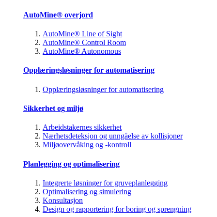
AutoMine® overjord
AutoMine® Line of Sight
AutoMine® Control Room
AutoMine® Autonomous
Opplæringsløsninger for automatisering
Opplæringsløsninger for automatisering
Sikkerhet og miljø
Arbeidstakernes sikkerhet
Nærhetsdeteksjon og unngåelse av kollisjoner
Miljøovervåking og -kontroll
Planlegging og optimalisering
Integrerte løsninger for gruveplanlegging
Optimalisering og simulering
Konsultasjon
Design og rapportering for boring og sprengning