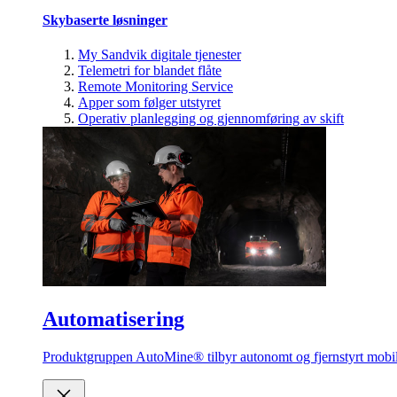
Skybaserte løsninger
My Sandvik digitale tjenester
Telemetri for blandet flåte
Remote Monitoring Service
Apper som følger utstyret
Operativ planlegging og gjennomføring av skift
Automatisering
Produktgruppen AutoMine® tilbyr autonomt og fjernstyrt mobilt 