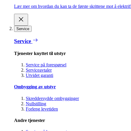
Lær mer om hvordan du kan ta de første skrittene mot å elektrifi
Service
Service
Tjenester knyttet til utstyr
Service på forespørsel
Serviceavtaler
Utvidet garanti
Ombygging av utstyr
Skreddersydde ombygginger
Nullstilling
Forleng levetiden
Andre tjenester