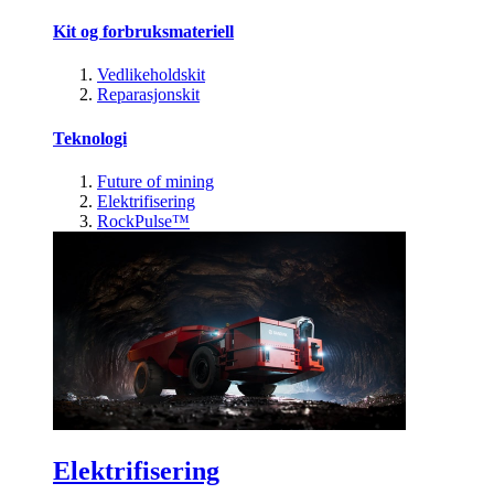
Kit og forbruksmateriell
Vedlikeholdskit
Reparasjonskit
Teknologi
Future of mining
Elektrifisering
RockPulse™
Elektrifisering