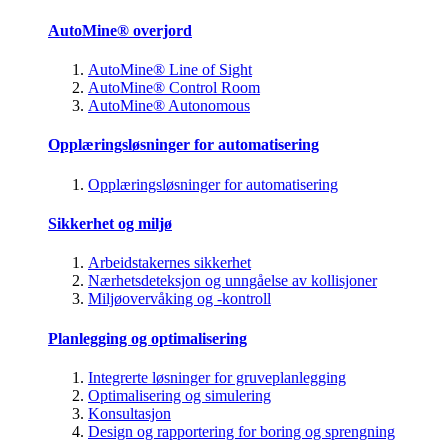
AutoMine® overjord
AutoMine® Line of Sight
AutoMine® Control Room
AutoMine® Autonomous
Opplæringsløsninger for automatisering
Opplæringsløsninger for automatisering
Sikkerhet og miljø
Arbeidstakernes sikkerhet
Nærhetsdeteksjon og unngåelse av kollisjoner
Miljøovervåking og -kontroll
Planlegging og optimalisering
Integrerte løsninger for gruveplanlegging
Optimalisering og simulering
Konsultasjon
Design og rapportering for boring og sprengning