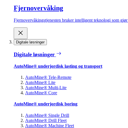
Fjernovervåking
Fjernovervåkingstjenesten bruker intelligent teknologi som gjør d
Digitale løsninger
Digitale løsninger
AutoMine® underjordisk lasting og transport
AutoMine® Tele-Remote
AutoMine® Lite
AutoMine® Multi-Lite
AutoMine® Core
AutoMine® underjordisk boring
AutoMine® Single Drill
AutoMine® Drill Fleet
AutoMine® Machine Fleet