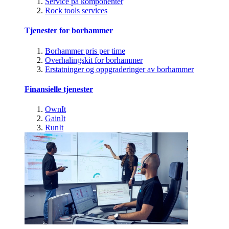
Service på komponenter
Rock tools services
Tjenester for borhammer
Borhammer pris per time
Overhalingskit for borhammer
Erstatninger og oppgraderinger av borhammer
Finansielle tjenester
OwnIt
GainIt
RunIt