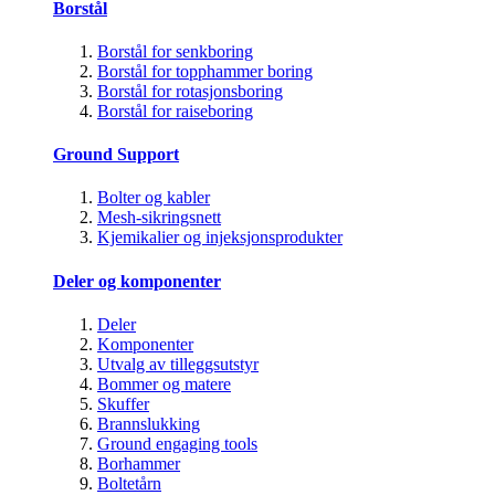
Borstål
Borstål for senkboring
Borstål for topphammer boring
Borstål for rotasjonsboring
Borstål for raiseboring
Ground Support
Bolter og kabler
Mesh-sikringsnett
Kjemikalier og injeksjonsprodukter
Deler og komponenter
Deler
Komponenter
Utvalg av tilleggsutstyr
Bommer og matere
Skuffer
Brannslukking
Ground engaging tools
Borhammer
Boltetårn