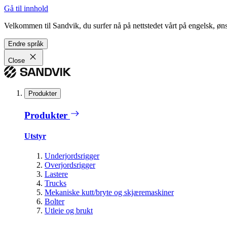
Gå til innhold
Velkommen til Sandvik, du surfer nå på nettstedet vårt på engelsk, ønsk
Endre språk
Close
Produkter
Produkter
Utstyr
Underjordsrigger
Overjordsrigger
Lastere
Trucks
Mekaniske kutt/bryte og skjæremaskiner
Bolter
Utleie og brukt