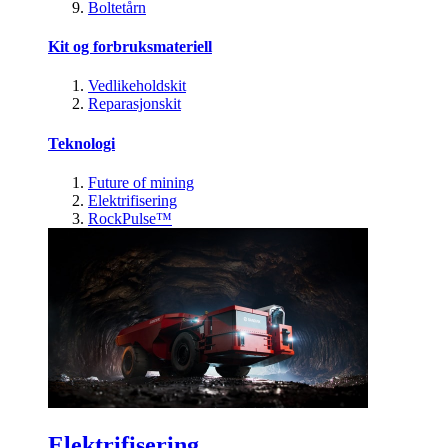
Boltetårn
Kit og forbruksmateriell
Vedlikeholdskit
Reparasjonskit
Teknologi
Future of mining
Elektrifisering
RockPulse™
Elektrifisering