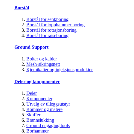
Borstål
Borstål for senkboring
Borstål for topphammer boring
Borstål for rotasjonsboring
Borstål for raiseboring
Ground Support
Bolter og kabler
Mesh-sikringsnett
Kjemikalier og injeksjonsprodukter
Deler og komponenter
Deler
Komponenter
Utvalg av tilleggsutstyr
Bommer og matere
Skuffer
Brannslukking
Ground engaging tools
Borhammer