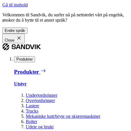
Gå til innhold
Velkommen til Sandvik, du surfer nå på nettstedet vårt på engelsk,
ønsker du å bytte til et annet språk?
Endre språk
Close
Produkter
Produkter
Utstyr
Underjordsrigger
Overjordsrigger
Lastere
Trucks
Mekaniske kutt/bryte og skjæremaskiner
Bolter
Utleie og brukt