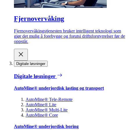
Fjernovervåking
Fjernovervåkingstjenesten bruker intelligent teknologi som
gjør det mulig å forebygge og forutsi driftsforstyrrelser før de
oppstår.
Digitale løsninger
Digitale løsninger
AutoMine® underjordisk lasting og transport
AutoMine® Tele-Remote
AutoMine® Lite
AutoMine® Multi-Lite
AutoMine® Core
AutoMine® underjordisk boring