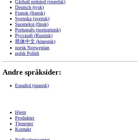
Globalt nettsted
(engelsk)
Deutsch
(tysk)
Fransk
(fransk)
Svenska
(svensk)
Suomeksi
(finsk)
Português
(portugisisk)
Русский
(Russisk)
简体中文
(kinesisk)
norsk
Norwegian
polsk
Polish
Andre språksider:
Español
(spansk)
Hjem
Produkter
Tjenester
Kontakt
Nedlastingssenter