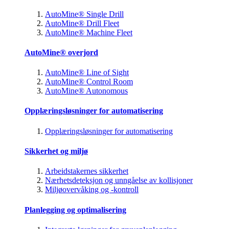
AutoMine® Single Drill
AutoMine® Drill Fleet
AutoMine® Machine Fleet
AutoMine® overjord
AutoMine® Line of Sight
AutoMine® Control Room
AutoMine® Autonomous
Opplæringsløsninger for automatisering
Opplæringsløsninger for automatisering
Sikkerhet og miljø
Arbeidstakernes sikkerhet
Nærhetsdeteksjon og unngåelse av kollisjoner
Miljøovervåking og -kontroll
Planlegging og optimalisering