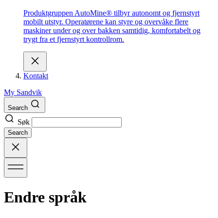
Produktgruppen AutoMine® tilbyr autonomt og fjernstyrt
mobilt utstyr. Operatørene kan styre og overvåke flere
maskiner under og over bakken samtidig, komfortabelt og
trygt fra et fjernstyrt kontrollrom.
Kontakt
My Sandvik
Search
Søk
Search
Endre språk