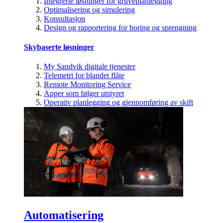
Integrerte løsninger for gruveplanlegging
Optimalisering og simulering
Konsultasjon
Design og rapportering for boring og sprengning
Skybaserte løsninger
My Sandvik digitale tjenester
Telemetri for blandet flåte
Remote Monitoring Service
Apper som følger utstyret
Operativ planlegging og gjennomføring av skift
Automatisering