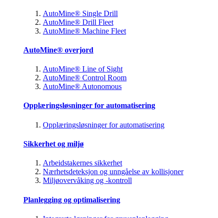
AutoMine® Single Drill
AutoMine® Drill Fleet
AutoMine® Machine Fleet
AutoMine® overjord
AutoMine® Line of Sight
AutoMine® Control Room
AutoMine® Autonomous
Opplæringsløsninger for automatisering
Opplæringsløsninger for automatisering
Sikkerhet og miljø
Arbeidstakernes sikkerhet
Nærhetsdeteksjon og unngåelse av kollisjoner
Miljøovervåking og -kontroll
Planlegging og optimalisering