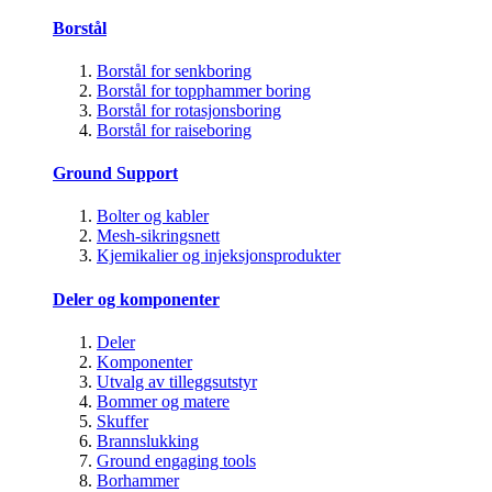
Borstål
Borstål for senkboring
Borstål for topphammer boring
Borstål for rotasjonsboring
Borstål for raiseboring
Ground Support
Bolter og kabler
Mesh-sikringsnett
Kjemikalier og injeksjonsprodukter
Deler og komponenter
Deler
Komponenter
Utvalg av tilleggsutstyr
Bommer og matere
Skuffer
Brannslukking
Ground engaging tools
Borhammer