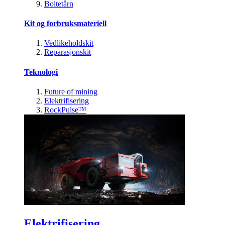
Boltetårn
Kit og forbruksmateriell
Vedlikeholdskit
Reparasjonskit
Teknologi
Future of mining
Elektrifisering
RockPulse™
Elektrifisering