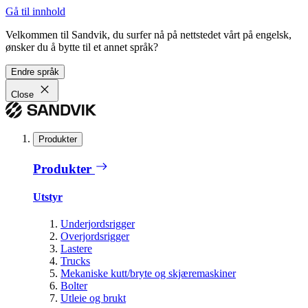
Gå til innhold
Velkommen til Sandvik, du surfer nå på nettstedet vårt på engelsk,
ønsker du å bytte til et annet språk?
Endre språk
Close
Produkter
Produkter
Utstyr
Underjordsrigger
Overjordsrigger
Lastere
Trucks
Mekaniske kutt/bryte og skjæremaskiner
Bolter
Utleie og brukt