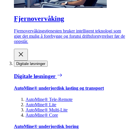
Fjernovervåking
Fjernovervåkingstjenesten bruker intelligent teknologi som
gjør det mulig å forebygge og forutsi driftsforstyrrelser før de
oppstår.
Digitale løsninger
Digitale løsninger
AutoMine® underjordisk lasting og transport
AutoMine® Tele-Remote
AutoMine® Lite
AutoMine® Multi-Lite
AutoMine® Core
AutoMine® underjordisk boring