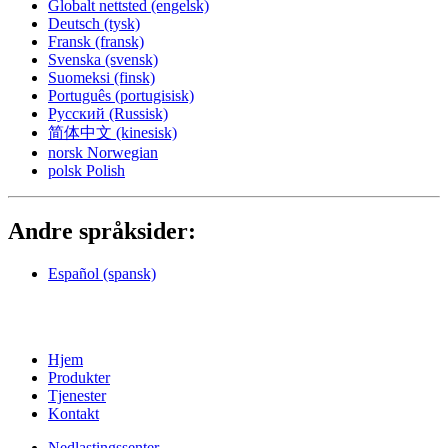
Globalt nettsted
(engelsk)
Deutsch
(tysk)
Fransk
(fransk)
Svenska
(svensk)
Suomeksi
(finsk)
Português
(portugisisk)
Русский
(Russisk)
简体中文
(kinesisk)
norsk
Norwegian
polsk
Polish
Andre språksider:
Español
(spansk)
Hjem
Produkter
Tjenester
Kontakt
Nedlastingssenter