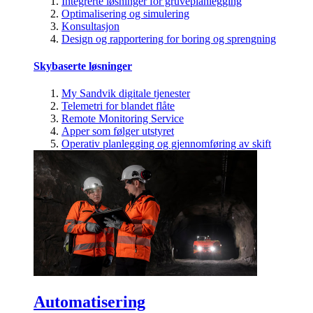
Integrerte løsninger for gruveplanlegging
Optimalisering og simulering
Konsultasjon
Design og rapportering for boring og sprengning
Skybaserte løsninger
My Sandvik digitale tjenester
Telemetri for blandet flåte
Remote Monitoring Service
Apper som følger utstyret
Operativ planlegging og gjennomføring av skift
Automatisering