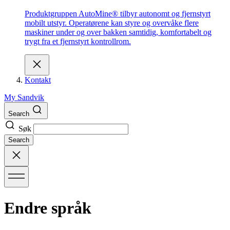
Produktgruppen AutoMine® tilbyr autonomt og fjernstyrt
mobilt utstyr. Operatørene kan styre og overvåke flere
maskiner under og over bakken samtidig, komfortabelt og
trygt fra et fjernstyrt kontrollrom.
Kontakt
My Sandvik
Search
Søk
Search
Endre språk