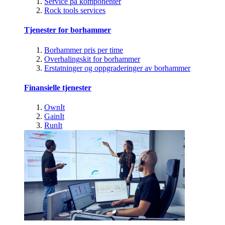
Service på komponenter
Rock tools services
Tjenester for borhammer
Borhammer pris per time
Overhalingskit for borhammer
Erstatninger og oppgraderinger av borhammer
Finansielle tjenester
OwnIt
GainIt
RunIt