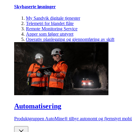
Skybaserte løsninger
My Sandvik digitale tjenester
Telemetri for blandet flåte
Remote Monitoring Service
Apper som følger utstyret
Operativ planlegging og gjennomføring av skift
Automatisering
Produktgruppen AutoMine® tilbyr autonomt og fjernstyrt mobilt 