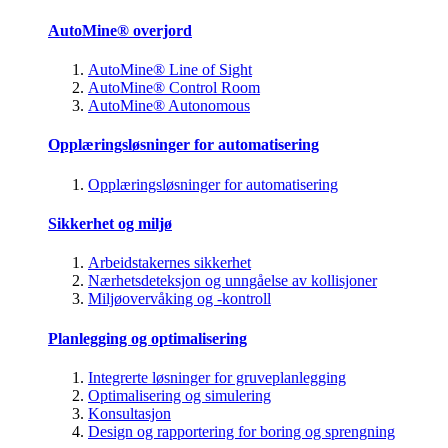
AutoMine® overjord
AutoMine® Line of Sight
AutoMine® Control Room
AutoMine® Autonomous
Opplæringsløsninger for automatisering
Opplæringsløsninger for automatisering
Sikkerhet og miljø
Arbeidstakernes sikkerhet
Nærhetsdeteksjon og unngåelse av kollisjoner
Miljøovervåking og -kontroll
Planlegging og optimalisering
Integrerte løsninger for gruveplanlegging
Optimalisering og simulering
Konsultasjon
Design og rapportering for boring og sprengning