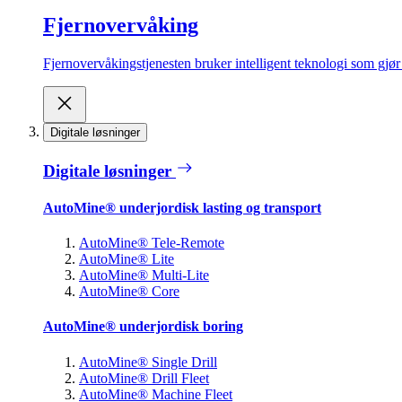
Fjernovervåking
Fjernovervåkingstjenesten bruker intelligent teknologi som gjør d
Digitale løsninger
Digitale løsninger
AutoMine® underjordisk lasting og transport
AutoMine® Tele-Remote
AutoMine® Lite
AutoMine® Multi-Lite
AutoMine® Core
AutoMine® underjordisk boring
AutoMine® Single Drill
AutoMine® Drill Fleet
AutoMine® Machine Fleet