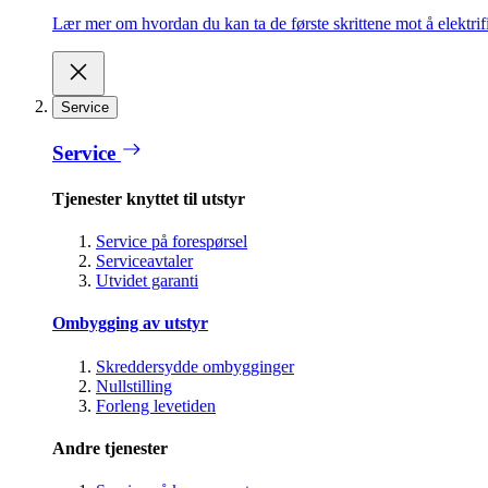
Lær mer om hvordan du kan ta de første skrittene mot å elektrifi
Service
Service
Tjenester knyttet til utstyr
Service på forespørsel
Serviceavtaler
Utvidet garanti
Ombygging av utstyr
Skreddersydde ombygginger
Nullstilling
Forleng levetiden
Andre tjenester