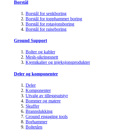
Borstål
Borstål for senkboring
Borstål for topphammer boring
Borstål for rotasjonsboring
Borstål for raiseboring
Ground Support
Bolter og kabler
Mesh-sikringsnett
Kjemikalier og injeksjonsprodukter
Deler og komponenter
Deler
Komponenter
Utvalg av tilleggsutstyr
Bommer og matere
Skuffer
Brannslukking
Ground engaging tools
Borhammer
Boltetårn