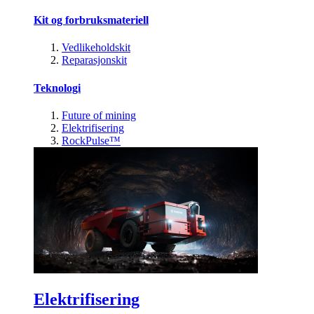
Kit og forbruksmateriell
Vedlikeholdskit
Reparasjonskit
Teknologi
Future of mining
Elektrifisering
RockPulse™
Elektrifisering