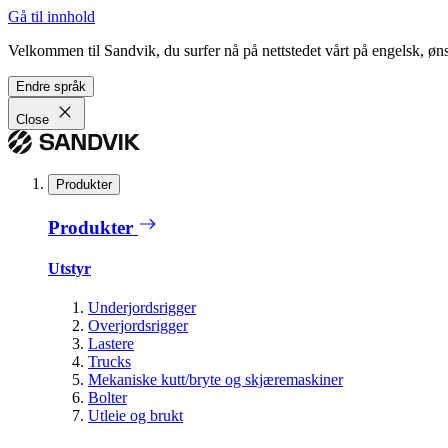
Gå til innhold
Velkommen til Sandvik, du surfer nå på nettstedet vårt på engelsk, ønsk
Endre språk
Close
Produkter
Produkter
Utstyr
Underjordsrigger
Overjordsrigger
Lastere
Trucks
Mekaniske kutt/bryte og skjæremaskiner
Bolter
Utleie og brukt