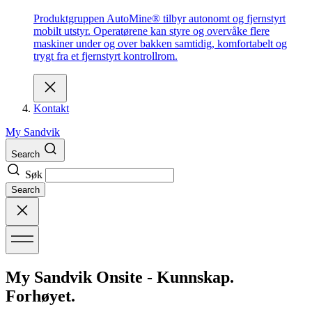
Produktgruppen AutoMine® tilbyr autonomt og fjernstyrt
mobilt utstyr. Operatørene kan styre og overvåke flere
maskiner under og over bakken samtidig, komfortabelt og
trygt fra et fjernstyrt kontrollrom.
Kontakt
My Sandvik
Search
Søk
Search
My Sandvik Onsite - Kunnskap.
Forhøyet.