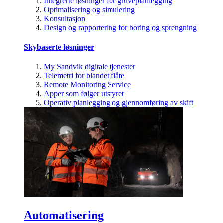
Integrerte løsninger for gruveplanlegging
Optimalisering og simulering
Konsultasjon
Design og rapportering for boring og sprengning
Skybaserte løsninger
My Sandvik digitale tjenester
Telemetri for blandet flåte
Remote Monitoring Service
Apper som følger utstyret
Operativ planlegging og gjennomføring av skift
Automatisering