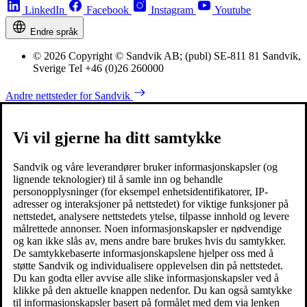
LinkedIn
Facebook
Instagram
Youtube
Endre språk
© 2026 Copyright © Sandvik AB; (publ) SE-811 81 Sandvik,
Sverige Tel +46 (0)26 260000
Andre nettsteder for Sandvik
Vi vil gjerne ha ditt samtykke
Sandvik og våre leverandører bruker informasjonskapsler (og
lignende teknologier) til å samle inn og behandle
personopplysninger (for eksempel enhetsidentifikatorer, IP-
adresser og interaksjoner på nettstedet) for viktige funksjoner på
nettstedet, analysere nettstedets ytelse, tilpasse innhold og levere
målrettede annonser. Noen informasjonskapsler er nødvendige
og kan ikke slås av, mens andre bare brukes hvis du samtykker.
De samtykkebaserte informasjonskapslene hjelper oss med å
støtte Sandvik og individualisere opplevelsen din på nettstedet.
Du kan godta eller avvise alle slike informasjonskapsler ved å
klikke på den aktuelle knappen nedenfor. Du kan også samtykke
til informasjonskapsler basert på formålet med dem via lenken