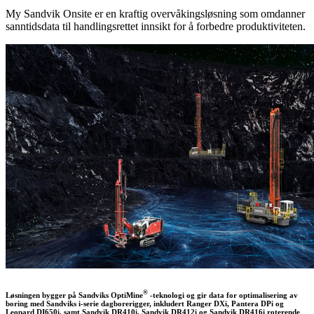
My Sandvik Onsite er en kraftig overvåkingsløsning som omdanner
sanntidsdata til handlingsrettet innsikt for å forbedre produktiviteten.
®
Løsningen bygger på Sandviks OptiMine
-teknologi og gir data for optimalisering av
boring med Sandviks i-serie dagborerigger, inkludert Ranger DXi, Pantera DPi og
Leopard DI650i, samt Sandvik DR410i, Sandvik DR412i og Sandvik DR416i roterende