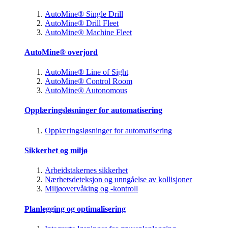
AutoMine® Single Drill
AutoMine® Drill Fleet
AutoMine® Machine Fleet
AutoMine® overjord
AutoMine® Line of Sight
AutoMine® Control Room
AutoMine® Autonomous
Opplæringsløsninger for automatisering
Opplæringsløsninger for automatisering
Sikkerhet og miljø
Arbeidstakernes sikkerhet
Nærhetsdeteksjon og unngåelse av kollisjoner
Miljøovervåking og -kontroll
Planlegging og optimalisering