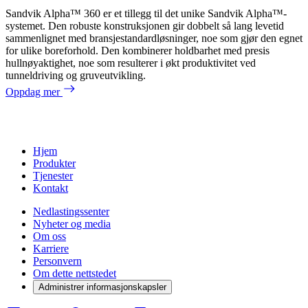
Sandvik Alpha™ 360 er et tillegg til det unike Sandvik Alpha™-
systemet. Den robuste konstruksjonen gir dobbelt så lang levetid
sammenlignet med bransjestandardløsninger, noe som gjør den egnet
for ulike boreforhold. Den kombinerer holdbarhet med presis
hullnøyaktighet, noe som resulterer i økt produktivitet ved
tunneldriving og gruveutvikling.
Oppdag mer
Hjem
Produkter
Tjenester
Kontakt
Nedlastingssenter
Nyheter og media
Om oss
Karriere
Personvern
Om dette nettstedet
Administrer informasjonskapsler