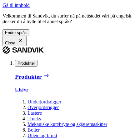
Gå til innhold
Velkommen til Sandvik, du surfer nå på nettstedet vårt på engelsk,
ønsker du å bytte til et annet språk?
Endre språk
Close
Produkter
Produkter
Utstyr
Underjordsrigger
Overjordsrigger
Lastere
Trucks
Mekaniske kutt/bryte og skjæremaskiner
Bolter
Utleie og brukt