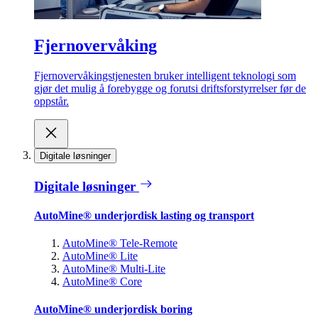
Fjernovervåking
Fjernovervåkingstjenesten bruker intelligent teknologi som
gjør det mulig å forebygge og forutsi driftsforstyrrelser før de
oppstår.
Digitale løsninger
Digitale løsninger
AutoMine® underjordisk lasting og transport
AutoMine® Tele-Remote
AutoMine® Lite
AutoMine® Multi-Lite
AutoMine® Core
AutoMine® underjordisk boring