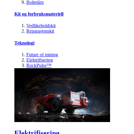
Boltetårn
Kit og forbruksmateriell
Vedlikeholdskit
Reparasjonskit
Teknologi
Future of mining
Elektrifisering
RockPulse™
Elektrifisering