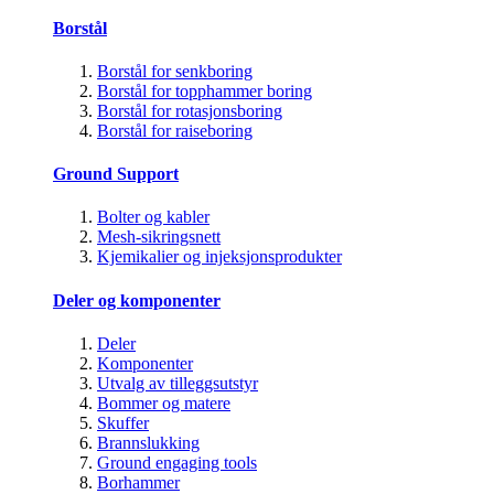
Borstål
Borstål for senkboring
Borstål for topphammer boring
Borstål for rotasjonsboring
Borstål for raiseboring
Ground Support
Bolter og kabler
Mesh-sikringsnett
Kjemikalier og injeksjonsprodukter
Deler og komponenter
Deler
Komponenter
Utvalg av tilleggsutstyr
Bommer og matere
Skuffer
Brannslukking
Ground engaging tools
Borhammer