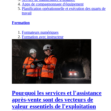
Apps de compagnonnage d'équipement
Planification opérationnelle et exécution des quarts de
travail
Formation
Formateurs numériques
Formation avec instructeur
Pourquoi les services et l'assistance
après-vente sont des vecteurs de
valeur essentiels de l'exploitation