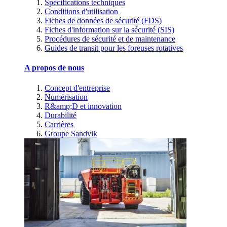
Spécifications techniques
Conditions d'utilisation
Fiches de données de sécurité (FDS)
Fiches d'information sur la sécurité (SIS)
Procédures de sécurité et de maintenance
Guides de transit pour les foreuses rotatives
A propos de nous
Concept d'entreprise
Numérisation
R&amp;D et innovation
Durabilité
Carrières
Groupe Sandvik