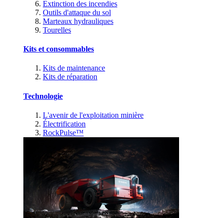
Extinction des incendies
Outils d'attaque du sol
Marteaux hydrauliques
Tourelles
Kits et consommables
Kits de maintenance
Kits de réparation
Technologie
L'avenir de l'exploitation minière
Électrification
RockPulse™