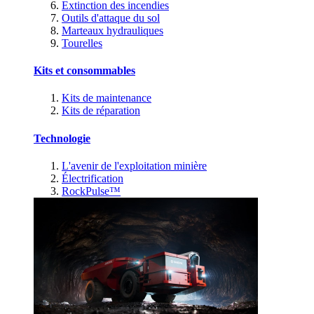
Extinction des incendies
Outils d'attaque du sol
Marteaux hydrauliques
Tourelles
Kits et consommables
Kits de maintenance
Kits de réparation
Technologie
L'avenir de l'exploitation minière
Électrification
RockPulse™