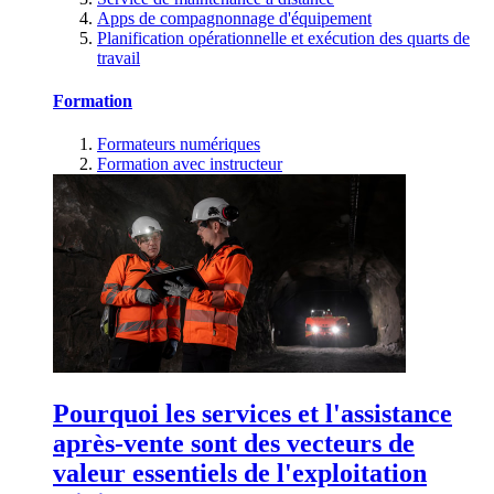
Apps de compagnonnage d'équipement
Planification opérationnelle et exécution des quarts de
travail
Formation
Formateurs numériques
Formation avec instructeur
Pourquoi les services et l'assistance
après-vente sont des vecteurs de
valeur essentiels de l'exploitation