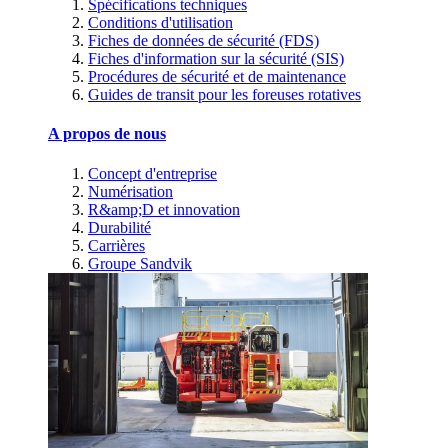
Spécifications techniques
Conditions d'utilisation
Fiches de données de sécurité (FDS)
Fiches d'information sur la sécurité (SIS)
Procédures de sécurité et de maintenance
Guides de transit pour les foreuses rotatives
A propos de nous
Concept d'entreprise
Numérisation
R&amp;D et innovation
Durabilité
Carrières
Groupe Sandvik