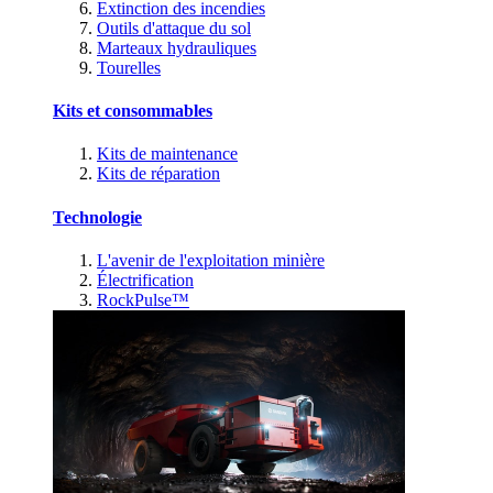
Extinction des incendies
Outils d'attaque du sol
Marteaux hydrauliques
Tourelles
Kits et consommables
Kits de maintenance
Kits de réparation
Technologie
L'avenir de l'exploitation minière
Électrification
RockPulse™