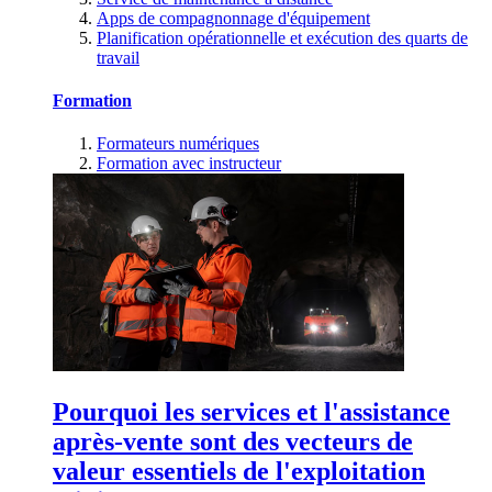
Apps de compagnonnage d'équipement
Planification opérationnelle et exécution des quarts de
travail
Formation
Formateurs numériques
Formation avec instructeur
Pourquoi les services et l'assistance
après-vente sont des vecteurs de
valeur essentiels de l'exploitation