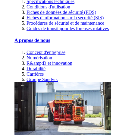
Spécifications techniques
Conditions d'utilisation
Fiches de données de sécurité (FDS)
Fiches d'information sur la sécurité (SIS)
Procédures de sécurité et de maintenance
Guides de transit pour les foreuses rotatives
A propos de nous
Concept d'entreprise
Numérisation
R&amp;D et innovation
Durabilité
Carrières
Groupe Sandvik