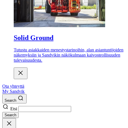
Solid Ground
Tutustu asiakkaiden menestystarinoihin, alan asiantuntijoiden
näkemyksiin ja Sandvikin näkökulmaan kaivosteollisuuden
tulevaisuudesta.
Ota yhteyttä
My Sandvik
Search
Etsi
Search