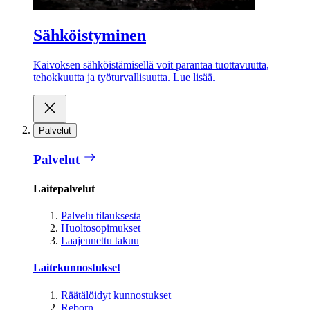
Sähköistyminen
Kaivoksen sähköistämisellä voit parantaa tuottavuutta,
tehokkuutta ja työturvallisuutta. Lue lisää.
Palvelut
Palvelut
Laitepalvelut
Palvelu tilauksesta
Huoltosopimukset
Laajennettu takuu
Laitekunnostukset
Räätälöidyt kunnostukset
Reborn