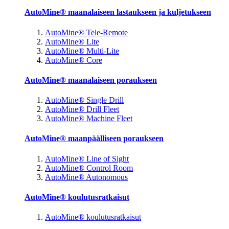
AutoMine® maanalaiseen lastaukseen ja kuljetukseen
AutoMine® Tele-Remote
AutoMine® Lite
AutoMine® Multi-Lite
AutoMine® Core
AutoMine® maanalaiseen poraukseen
AutoMine® Single Drill
AutoMine® Drill Fleet
AutoMine® Machine Fleet
AutoMine® maanpäälliseen poraukseen
AutoMine® Line of Sight
AutoMine® Control Room
AutoMine® Autonomous
AutoMine® koulutusratkaisut
AutoMine® koulutusratkaisut