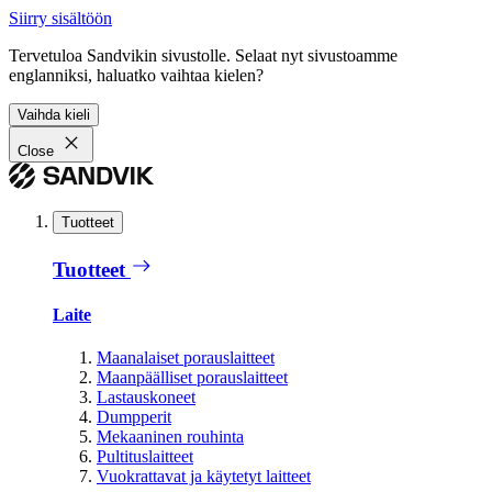
Siirry sisältöön
Tervetuloa Sandvikin sivustolle. Selaat nyt sivustoamme
englanniksi, haluatko vaihtaa kielen?
Vaihda kieli
Close
Tuotteet
Tuotteet
Laite
Maanalaiset porauslaitteet
Maanpäälliset porauslaitteet
Lastauskoneet
Dumpperit
Mekaaninen rouhinta
Pultituslaitteet
Vuokrattavat ja käytetyt laitteet