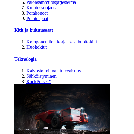
Palonsammutusjärjestelmä
Kulutussuojaosat
Porakoneet
Pultituspäät
Kitit ja kulutusosat
Komponenttien korjaus- ja huoltokitit
Huoltokitit
Teknologia
Kaivostoiminnan tulevaisuus
Sähköistyminen
RockPulse™