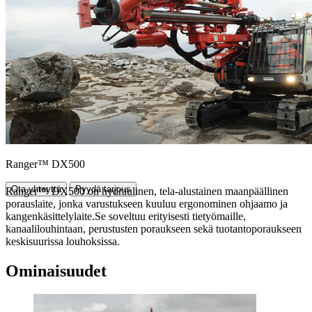
Ranger™ DX500
Ota yhteyttä
Pyydä tarjous
Ranger™ DX500 on hydraulinen, tela-alustainen maanpäällinen
porauslaite, jonka varustukseen kuuluu ergonominen ohjaamo ja
kangenkäsittelylaite.Se soveltuu erityisesti tietyömaille,
kanaalilouhintaan, perustusten poraukseen sekä tuotantoporaukseen
keskisuurissa louhoksissa.
Ominaisuudet