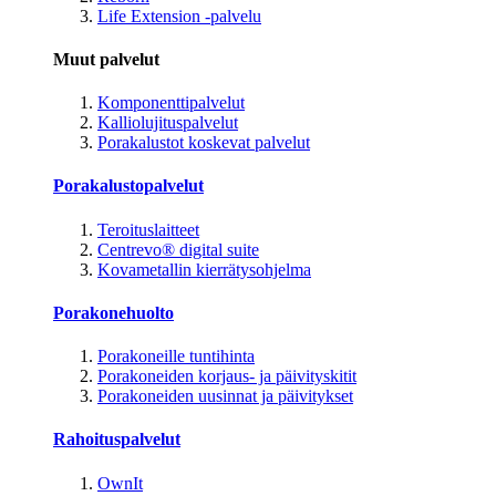
Life Extension -palvelu
Muut palvelut
Komponenttipalvelut
Kalliolujituspalvelut
Porakalustot koskevat palvelut
Porakalustopalvelut
Teroituslaitteet
Centrevo® digital suite
Kovametallin kierrätysohjelma
Porakonehuolto
Porakoneille tuntihinta
Porakoneiden korjaus- ja päivityskitit
Porakoneiden uusinnat ja päivitykset
Rahoituspalvelut
OwnIt