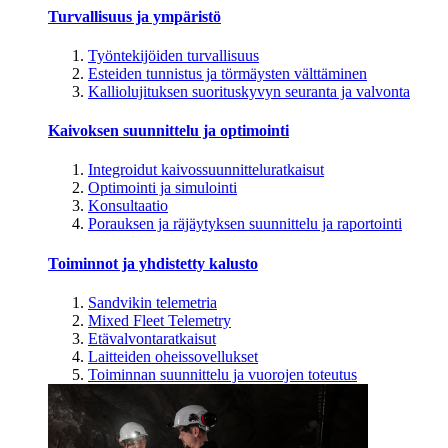
Turvallisuus ja ympäristö
Työntekijöiden turvallisuus
Esteiden tunnistus ja törmäysten välttäminen
Kalliolujituksen suorituskyvyn seuranta ja valvonta
Kaivoksen suunnittelu ja optimointi
Integroidut kaivossuunnitteluratkaisut
Optimointi ja simulointi
Konsultaatio
Porauksen ja räjäytyksen suunnittelu ja raportointi
Toiminnot ja yhdistetty kalusto
Sandvikin telemetria
Mixed Fleet Telemetry
Etävalvontaratkaisut
Laitteiden oheissovellukset
Toiminnan suunnittelu ja vuorojen toteutus