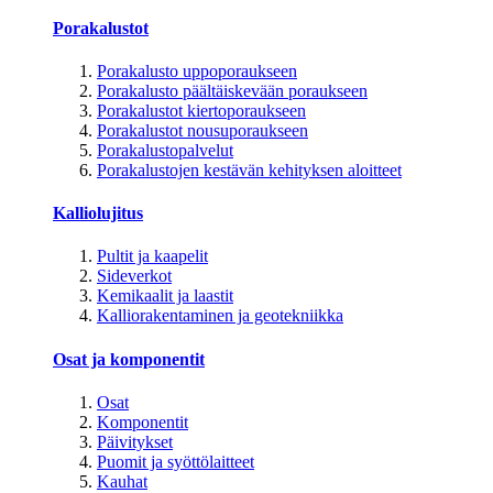
Porakalustot
Porakalusto uppoporaukseen
Porakalusto päältäiskevään poraukseen
Porakalustot kiertoporaukseen
Porakalustot nousuporaukseen
Porakalustopalvelut
Porakalustojen kestävän kehityksen aloitteet
Kalliolujitus
Pultit ja kaapelit
Sideverkot
Kemikaalit ja laastit
Kalliorakentaminen ja geotekniikka
Osat ja komponentit
Osat
Komponentit
Päivitykset
Puomit ja syöttölaitteet
Kauhat