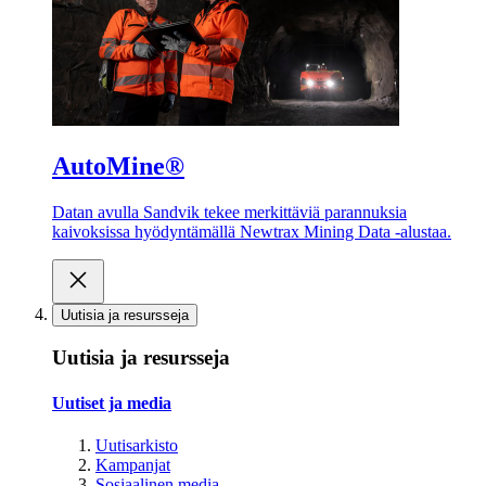
AutoMine®
Datan avulla Sandvik tekee merkittäviä parannuksia
kaivoksissa hyödyntämällä Newtrax Mining Data -alustaa.
Uutisia ja resursseja
Uutisia ja resursseja
Uutiset ja media
Uutisarkisto
Kampanjat
Sosiaalinen media