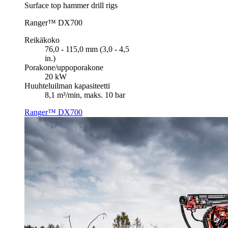
Surface top hammer drill rigs
Ranger™ DX700
Reikäkoko
76,0 - 115,0 mm (3,0 - 4,5
in.)
Porakone/uppoporakone
20 kW
Huuhteluilman kapasiteetti
8,1 m³/min, maks. 10 bar
Ranger™ DX700