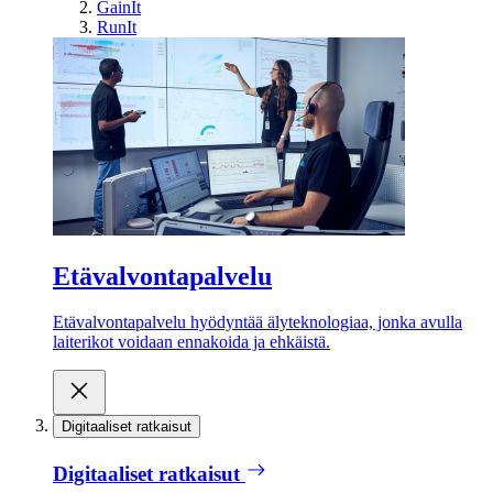
GainIt
RunIt
Etävalvontapalvelu
Etävalvontapalvelu hyödyntää älyteknologiaa, jonka avulla
laiterikot voidaan ennakoida ja ehkäistä.
Digitaaliset ratkaisut
Digitaaliset ratkaisut