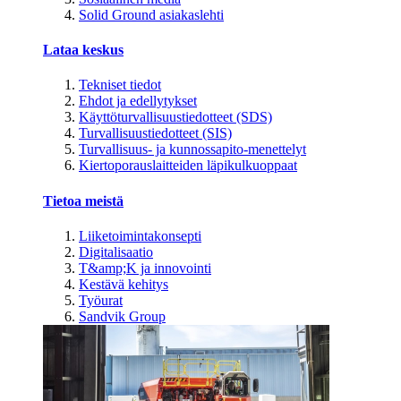
Solid Ground asiakaslehti
Lataa keskus
Tekniset tiedot
Ehdot ja edellytykset
Käyttöturvallisuustiedotteet (SDS)
Turvallisuustiedotteet (SIS)
Turvallisuus- ja kunnossapito-menettelyt
Kiertoporauslaitteiden läpikulkuoppaat
Tietoa meistä
Liiketoimintakonsepti
Digitalisaatio
T&amp;K ja innovointi
Kestävä kehitys
Työurat
Sandvik Group