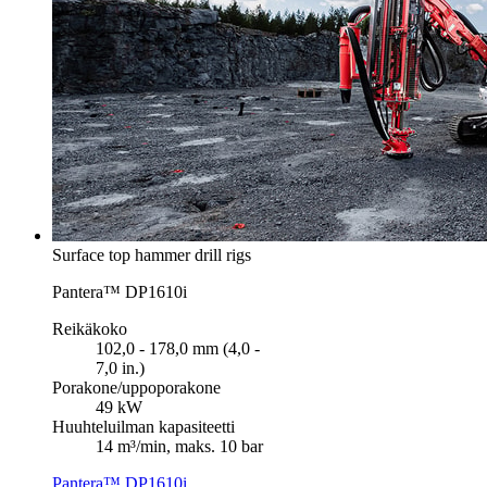
Surface top hammer drill rigs
Pantera™ DP1610i
Reikäkoko
102,0 - 178,0 mm (4,0 -
7,0 in.)
Porakone/uppoporakone
49 kW
Huuhteluilman kapasiteetti
14 m³/min, maks. 10 bar
Pantera™ DP1610i