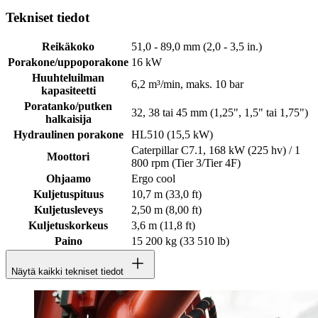
Tekniset tiedot
Reikäkoko
51,0 - 89,0 mm (2,0 - 3,5 in.)
Porakone/uppoporakone
16 kW
Huuhteluilman
6,2 m³/min, maks. 10 bar
kapasiteetti
Poratanko/putken
32, 38 tai 45 mm (1,25", 1,5" tai 1,75")
halkaisija
Hydraulinen porakone
HL510 (15,5 kW)
Caterpillar C7.1, 168 kW (225 hv) / 1
Moottori
800 rpm (Tier 3/Tier 4F)
Ohjaamo
Ergo cool
Kuljetuspituus
10,7 m (33,0 ft)
Kuljetusleveys
2,50 m (8,00 ft)
Kuljetuskorkeus
3,6 m (11,8 ft)
Paino
15 200 kg (33 510 lb)
Näytä kaikki tekniset tiedot