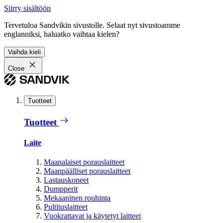
Siirry sisältöön
Tervetuloa Sandvikin sivustolle. Selaat nyt sivustoamme
englanniksi, haluatko vaihtaa kielen?
Vaihda kieli
Close
Tuotteet
Tuotteet
Laite
Maanalaiset porauslaitteet
Maanpäälliset porauslaitteet
Lastauskoneet
Dumpperit
Mekaaninen rouhinta
Pultituslaitteet
Vuokrattavat ja käytetyt laitteet