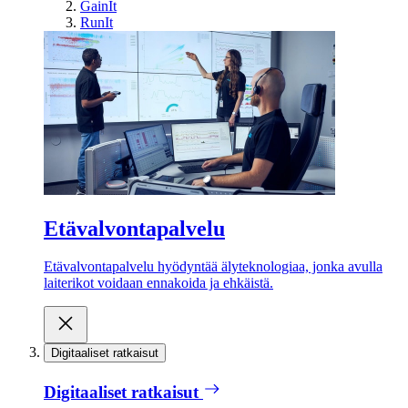
GainIt
RunIt
Etävalvontapalvelu
Etävalvontapalvelu hyödyntää älyteknologiaa, jonka avulla
laiterikot voidaan ennakoida ja ehkäistä.
Digitaaliset ratkaisut
Digitaaliset ratkaisut