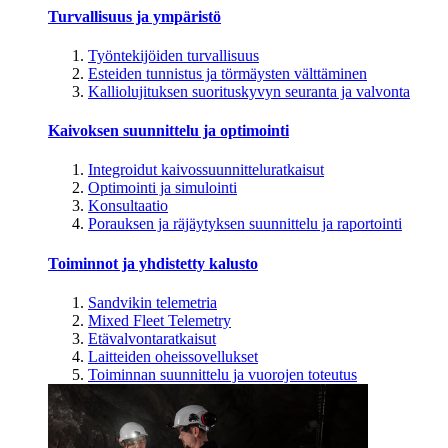
Turvallisuus ja ympäristö
Työntekijöiden turvallisuus
Esteiden tunnistus ja törmäysten välttäminen
Kalliolujituksen suorituskyvyn seuranta ja valvonta
Kaivoksen suunnittelu ja optimointi
Integroidut kaivossuunnitteluratkaisut
Optimointi ja simulointi
Konsultaatio
Porauksen ja räjäytyksen suunnittelu ja raportointi
Toiminnot ja yhdistetty kalusto
Sandvikin telemetria
Mixed Fleet Telemetry
Etävalvontaratkaisut
Laitteiden oheissovellukset
Toiminnan suunnittelu ja vuorojen toteutus