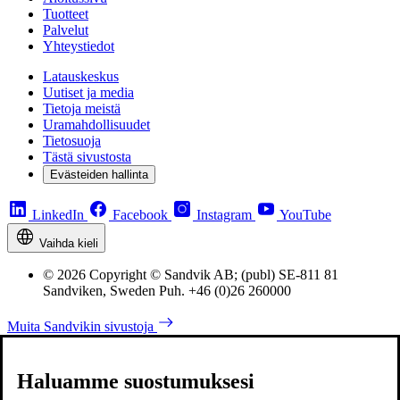
Tuotteet
Palvelut
Yhteystiedot
Latauskeskus
Uutiset ja media
Tietoja meistä
Uramahdollisuudet
Tietosuoja
Tästä sivustosta
Evästeiden hallinta
LinkedIn
Facebook
Instagram
YouTube
Vaihda kieli
© 2026 Copyright © Sandvik AB; (publ) SE-811 81
Sandviken, Sweden Puh. +46 (0)26 260000
Muita Sandvikin sivustoja
Haluamme suostumuksesi