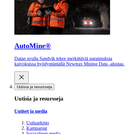
AutoMine®
Datan avulla Sandvik tekee merkittäviä parannuksia
kaivoksissa hyödyntämällä Newtrax Mining Data -alustaa.
Uutisia ja resursseja
Uutisia ja resursseja
Uutiset ja media
Uutisarkisto
Kampanjat
Sosiaalinen media