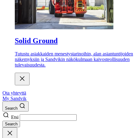
Solid Ground
Tutustu asiakkaiden menestystarinoihin, alan asiantuntijoiden
näkemyksiin ja Sandvikin näkökulmaan kaivosteollisuuden
tulevaisuudesta.
Ota yhteyttä
My Sandvik
Search
Etsi
Search