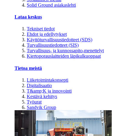
Solid Ground asiakaslehti
Lataa keskus
Tekniset tiedot
Ehdot ja edellytykset
Käyttöturvallisuustiedotteet (SDS)
Turvallisuustiedotteet (SIS)
Turvallisuus- ja kunnossapito-menettelyt
Kiertoporauslaitteiden läpikulkuoppaat
Tietoa meistä
Liiketoimintakonsepti
Digitalisaatio
T&amp;K ja innovointi
Kestävä kehitys
Työurat
Sandvik Group