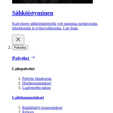
Sähköistyminen
Kaivoksen sähköistämisellä voit parantaa tuottavuutta,
tehokkuutta ja työturvallisuutta. Lue lisää.
Palvelut
Palvelut
Laitepalvelut
Palvelu tilauksesta
Huoltosopimukset
Laajennettu takuu
Laitekunnostukset
Räätälöidyt kunnostukset
Reborn