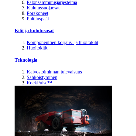
Palonsammutusjärjestelmä
Kulutussuojaosat
Porakoneet
Pultituspäät
Kitit ja kulutusosat
Komponenttien korjaus- ja huoltokitit
Huoltokitit
Teknologia
Kaivostoiminnan tulevaisuus
Sähköistyminen
RockPulse™