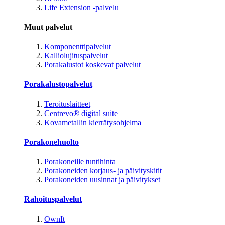
Life Extension -palvelu
Muut palvelut
Komponenttipalvelut
Kalliolujituspalvelut
Porakalustot koskevat palvelut
Porakalustopalvelut
Teroituslaitteet
Centrevo® digital suite
Kovametallin kierrätysohjelma
Porakonehuolto
Porakoneille tuntihinta
Porakoneiden korjaus- ja päivityskitit
Porakoneiden uusinnat ja päivitykset
Rahoituspalvelut
OwnIt