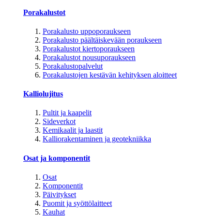
Porakalustot
Porakalusto uppoporaukseen
Porakalusto päältäiskevään poraukseen
Porakalustot kiertoporaukseen
Porakalustot nousuporaukseen
Porakalustopalvelut
Porakalustojen kestävän kehityksen aloitteet
Kalliolujitus
Pultit ja kaapelit
Sideverkot
Kemikaalit ja laastit
Kalliorakentaminen ja geotekniikka
Osat ja komponentit
Osat
Komponentit
Päivitykset
Puomit ja syöttölaitteet
Kauhat