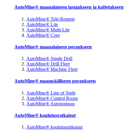
AutoMine® maanalaiseen lastaukseen ja kuljetukseen
AutoMine® Tele-Remote
AutoMine® Lite
AutoMine® Multi-Lite
AutoMine® Core
AutoMine® maanalaiseen poraukseen
AutoMine® Single Drill
AutoMine® Drill Fleet
AutoMine® Machine Fleet
AutoMine® maanpäälliseen poraukseen
AutoMine® Line of Sight
AutoMine® Control Room
AutoMine® Autonomous
AutoMine® koulutusratkaisut
AutoMine® koulutusratkaisut