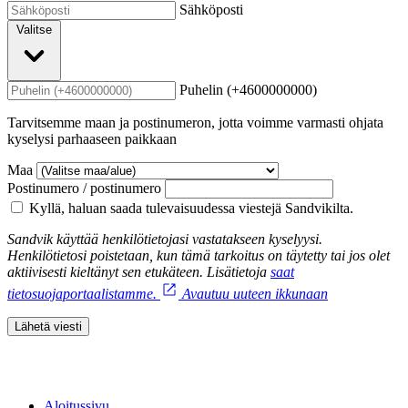
Sähköposti
Valitse
Puhelin (+4600000000)
Tarvitsemme maan ja postinumeron, jotta voimme varmasti ohjata
kyselysi parhaaseen paikkaan
Maa
Postinumero / postinumero
Kyllä, haluan saada tulevaisuudessa viestejä Sandvikilta.
Sandvik käyttää henkilötietojasi vastatakseen kyselyysi.
Henkilötietosi poistetaan, kun tämä tarkoitus on täytetty tai jos olet
aktiivisesti kieltänyt sen etukäteen. Lisätietoja
saat
tietosuojaportaalistamme.
Avautuu uuteen ikkunaan
Lähetä viesti
Aloitussivu