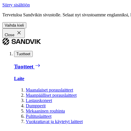
Siirry sisältöön
Tervetuloa Sandvikin sivustolle. Selaat nyt sivustoamme englanniksi, 
Vaihda kieli
Close
Tuotteet
Tuotteet
Laite
Maanalaiset porauslaitteet
Maanpäälliset porauslaitteet
Lastauskoneet
Dumpperit
Mekaaninen rouhinta
Pultituslaitteet
Vuokrattavat ja käytetyt laitteet