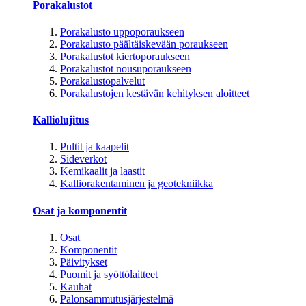
Porakalustot
Porakalusto uppoporaukseen
Porakalusto päältäiskevään poraukseen
Porakalustot kiertoporaukseen
Porakalustot nousuporaukseen
Porakalustopalvelut
Porakalustojen kestävän kehityksen aloitteet
Kalliolujitus
Pultit ja kaapelit
Sideverkot
Kemikaalit ja laastit
Kalliorakentaminen ja geotekniikka
Osat ja komponentit
Osat
Komponentit
Päivitykset
Puomit ja syöttölaitteet
Kauhat
Palonsammutusjärjestelmä