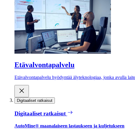
Etävalvontapalvelu
Etävalvontapalvelu hyödyntää älyteknologiaa, jonka avulla laite
Digitaaliset ratkaisut
Digitaaliset ratkaisut
AutoMine® maanalaiseen lastaukseen ja kuljetukseen