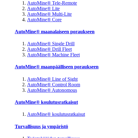
AutoMine® Tele-Remote
AutoMine® Lite
AutoMine® Multi-Lite
AutoMine® Core
AutoMine® maanalaiseen poraukseen
AutoMine® Single Drill
AutoMine® Drill Fleet
AutoMine® Machine Fleet
AutoMine® maanpäälliseen poraukseen
AutoMine® Line of Sight
AutoMine® Control Room
AutoMine® Autonomous
AutoMine® koulutusratkaisut
AutoMine® koulutusratkaisut
Turvallisuus ja ympäristö