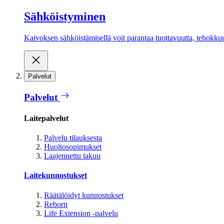
Sähköistyminen
Kaivoksen sähköistämisellä voit parantaa tuottavuutta, tehokkuutt
Palvelut
Palvelut
Laitepalvelut
Palvelu tilauksesta
Huoltosopimukset
Laajennettu takuu
Laitekunnostukset
Räätälöidyt kunnostukset
Reborn
Life Extension -palvelu