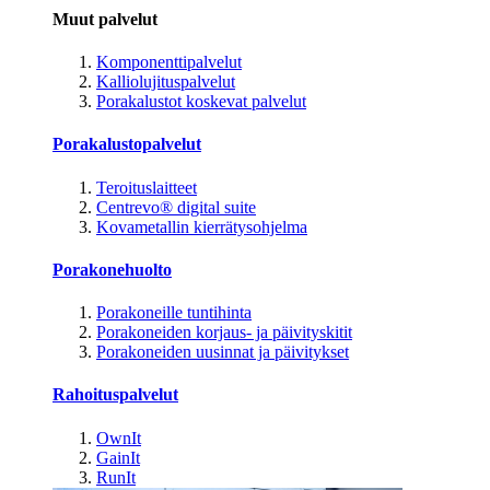
Muut palvelut
Komponenttipalvelut
Kalliolujituspalvelut
Porakalustot koskevat palvelut
Porakalustopalvelut
Teroituslaitteet
Centrevo® digital suite
Kovametallin kierrätysohjelma
Porakonehuolto
Porakoneille tuntihinta
Porakoneiden korjaus- ja päivityskitit
Porakoneiden uusinnat ja päivitykset
Rahoituspalvelut
OwnIt
GainIt
RunIt