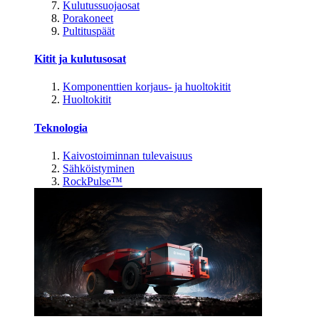
Kulutussuojaosat
Porakoneet
Pultituspäät
Kitit ja kulutusosat
Komponenttien korjaus- ja huoltokitit
Huoltokitit
Teknologia
Kaivostoiminnan tulevaisuus
Sähköistyminen
RockPulse™