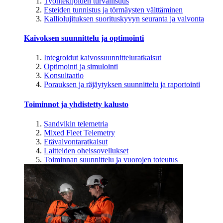
Työntekijöiden turvallisuus
Esteiden tunnistus ja törmäysten välttäminen
Kalliolujituksen suorituskyvyn seuranta ja valvonta
Kaivoksen suunnittelu ja optimointi
Integroidut kaivossuunnitteluratkaisut
Optimointi ja simulointi
Konsultaatio
Porauksen ja räjäytyksen suunnittelu ja raportointi
Toiminnot ja yhdistetty kalusto
Sandvikin telemetria
Mixed Fleet Telemetry
Etävalvontaratkaisut
Laitteiden oheissovellukset
Toiminnan suunnittelu ja vuorojen toteutus