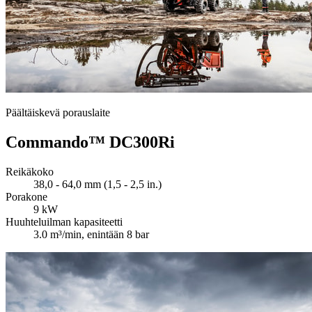
Päältäiskevä porauslaite
Commando™ DC300Ri
Reikäkoko
38,0 - 64,0 mm (1,5 - 2,5 in.)
Porakone
9 kW
Huuhteluilman kapasiteetti
3.0 m³/min, enintään 8 bar