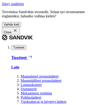
Siirry sisältöön
Tervetuloa Sandvikin sivustolle. Selaat nyt sivustoamme
englanniksi, haluatko vaihtaa kielen?
Vaihda kieli
Close
Tuotteet
Tuotteet
Laite
Maanalaiset porauslaitteet
Maanpäälliset porauslaitteet
Lastauskoneet
Dumpperit
Mekaaninen rouhinta
Pultituslaitteet
Vuokrattavat ja käytetyt laitteet