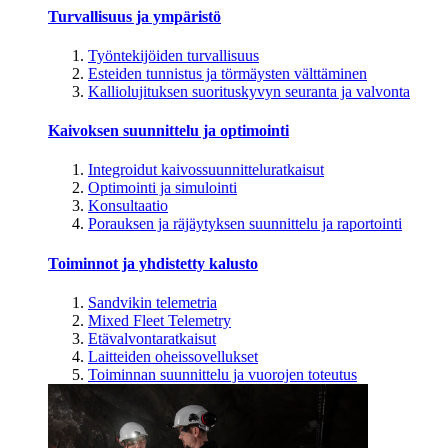
Turvallisuus ja ympäristö
Työntekijöiden turvallisuus
Esteiden tunnistus ja törmäysten välttäminen
Kalliolujituksen suorituskyvyn seuranta ja valvonta
Kaivoksen suunnittelu ja optimointi
Integroidut kaivossuunnitteluratkaisut
Optimointi ja simulointi
Konsultaatio
Porauksen ja räjäytyksen suunnittelu ja raportointi
Toiminnot ja yhdistetty kalusto
Sandvikin telemetria
Mixed Fleet Telemetry
Etävalvontaratkaisut
Laitteiden oheissovellukset
Toiminnan suunnittelu ja vuorojen toteutus