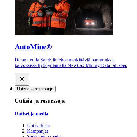
AutoMine®
Datan avulla Sandvik tekee merkittäviä parannuksia
kaivoksissa hyödyntämällä Newtrax Mining Data -alustaa.
Uutisia ja resursseja
Uutisia ja resursseja
Uutiset ja media
Uutisarkisto
Kampanjat
Sosiaalinen media