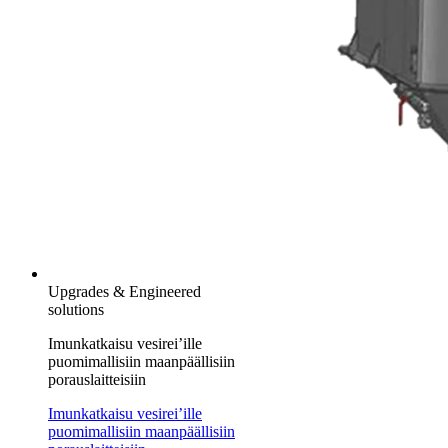
Upgrades & Engineered
solutions
Imunkatkaisu vesirei’ille
puomimallisiin maanpäällisiin
porauslaitteisiin
Imunkatkaisu vesirei’ille
puomimallisiin maanpäällisiin