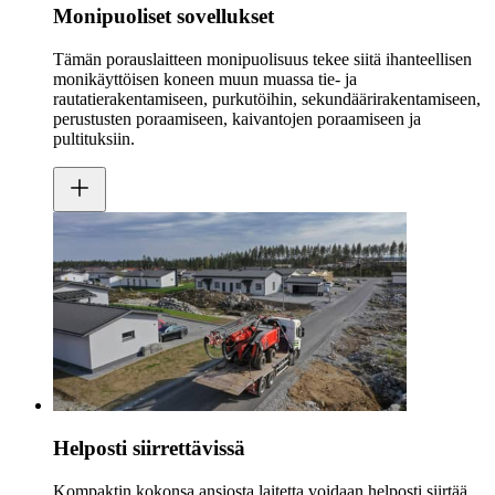
Monipuoliset sovellukset
Tämän porauslaitteen monipuolisuus tekee siitä ihanteellisen
monikäyttöisen koneen muun muassa tie- ja
rautatierakentamiseen, purkutöihin, sekundäärirakentamiseen,
perustusten poraamiseen, kaivantojen poraamiseen ja
pultituksiin.
Helposti siirrettävissä
Kompaktin kokonsa ansiosta laitetta voidaan helposti siirtää