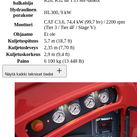
R28, R32 tai T35 MF-tankot
halkaisija
Hydraulinen
HL300, 9 kW
porakone
CAT C3.6, 74,4 kW (99,7 hv) / 2200 rpm
Moottori
(Tier 3 / Tier 4F / Stage V)
Ohjaamo
Ei ole
Kuljetuspituus
5,7 m (18,7 ft)
Kuljetusleveys
2,35 m (7,70 ft)
Kuljetuskorkeus
2,9 m (9,4 ft)
Paino
6 100 kg (13 448 lb)
Näytä kaikki tekniset tiedot