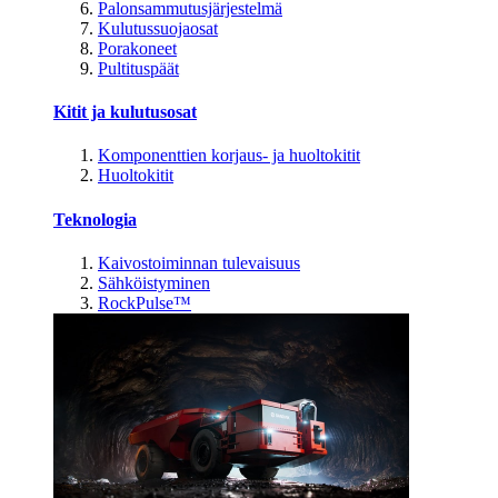
Palonsammutusjärjestelmä
Kulutussuojaosat
Porakoneet
Pultituspäät
Kitit ja kulutusosat
Komponenttien korjaus- ja huoltokitit
Huoltokitit
Teknologia
Kaivostoiminnan tulevaisuus
Sähköistyminen
RockPulse™