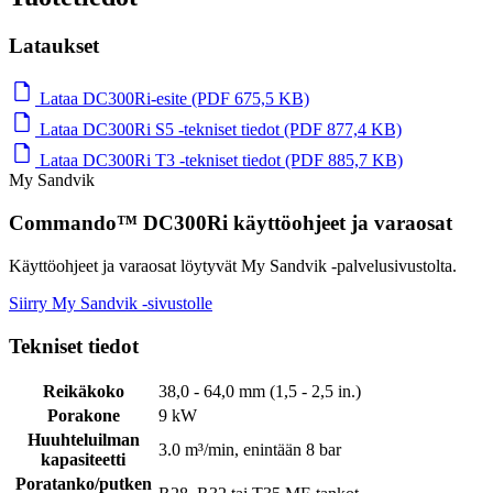
Lataukset
Lataa DC300Ri-esite (PDF 675,5 KB)
Lataa DC300Ri S5 -tekniset tiedot (PDF 877,4 KB)
Lataa DC300Ri T3 -tekniset tiedot (PDF 885,7 KB)
My Sandvik
Commando™ DC300Ri käyttöohjeet ja varaosat
Käyttöohjeet ja varaosat löytyvät My Sandvik -palvelusivustolta.
Siirry My Sandvik -sivustolle
Tekniset tiedot
Reikäkoko
38,0 - 64,0 mm (1,5 - 2,5 in.)
Porakone
9 kW
Huuhteluilman
3.0 m³/min, enintään 8 bar
kapasiteetti
Poratanko/putken