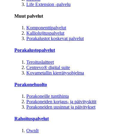
Life Extension -palvelu
Muut palvelut
Komponenttipalvelut
Kalliolujituspalvelut
Porakalustot koskevat palvelut
Porakalustopalvelut
Teroituslaitteet
Centrevo® digital suite
Kovametallin kierrätysohjelma
Porakonehuolto
Porakoneille tuntihinta
Porakoneiden korjaus- ja päivityskitit
Porakoneiden uusinnat ja päivitykset
Rahoituspalvelut
OwnIt