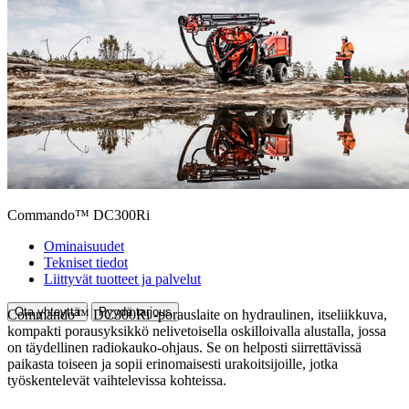
Commando™ DC300Ri
Ominaisuudet
Tekniset tiedot
Liittyvät tuotteet ja palvelut
Ota yhteyttä
Pyydä tarjous
Commando™ DC300Ri -porauslaite on hydraulinen, itseliikkuva,
kompakti porausyksikkö nelivetoisella oskilloivalla alustalla, jossa
on täydellinen radiokauko-ohjaus. Se on helposti siirrettävissä
paikasta toiseen ja sopii erinomaisesti urakoitsijoille, jotka
työskentelevät vaihtelevissa kohteissa.