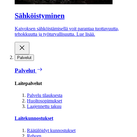
Sähköistyminen
Kaivoksen sähköistämisellä voit parantaa tuottavuutta,
tehokkuutta ja työturvallisuutta. Lue lisää.
Palvelut
Palvelut
Laitepalvelut
Palvelu tilauksesta
Huoltosopimukset
Laajennettu takuu
Laitekunnostukset
Räätälöidyt kunnostukset
Reborn