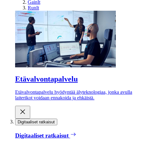
GainIt
RunIt
Etävalvontapalvelu
Etävalvontapalvelu hyödyntää älyteknologiaa, jonka avulla
laiterikot voidaan ennakoida ja ehkäistä.
Digitaaliset ratkaisut
Digitaaliset ratkaisut