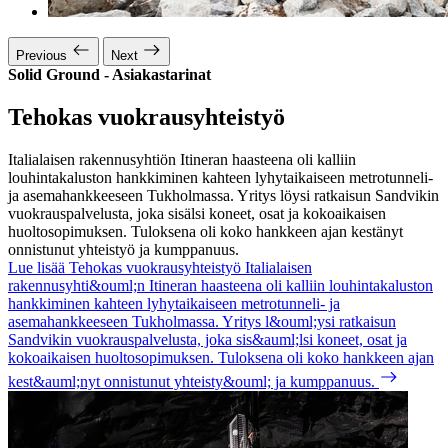
Previous
Next
Solid Ground - Asiakastarinat
Tehokas vuokrausyhteistyö
Italialaisen rakennusyhtiön Itineran haasteena oli kalliin
louhintakaluston hankkiminen kahteen lyhytaikaiseen metrotunneli-
ja asemahankkeeseen Tukholmassa. Yritys löysi ratkaisun Sandvikin
vuokrauspalvelusta, joka sisälsi koneet, osat ja kokoaikaisen
huoltosopimuksen. Tuloksena oli koko hankkeen ajan kestänyt
onnistunut yhteistyö ja kumppanuus.
Lue lisää Tehokas vuokrausyhteistyö
Italialaisen
rakennusyhti&ouml;n Itineran haasteena oli kalliin louhintakaluston
hankkiminen kahteen lyhytaikaiseen metrotunneli- ja
asemahankkeeseen Tukholmassa. Yritys l&ouml;ysi ratkaisun
Sandvikin vuokrauspalvelusta, joka sis&auml;lsi koneet, osat ja
kokoaikaisen huoltosopimuksen. Tuloksena oli koko hankkeen ajan
kest&auml;nyt onnistunut yhteisty&ouml; ja kumppanuus.