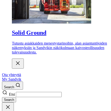
Solid Ground
Tutustu asiakkaiden menestystarinoihin, alan asiantuntijoiden
näkemyksiin ja Sandvikin näkökulmaan kaivosteollisuuden
tulevaisuudesta.
Ota yhteyttä
My Sandvik
Search
Etsi
Search