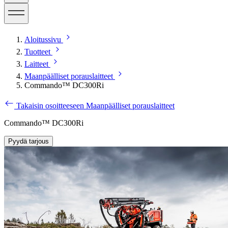
Aloitussivu
Tuotteet
Laitteet
Maanpäälliset porauslaitteet
Commando™ DC300Ri
Takaisin osoitteeseen Maanpäälliset porauslaitteet
Commando™ DC300Ri
Pyydä tarjous