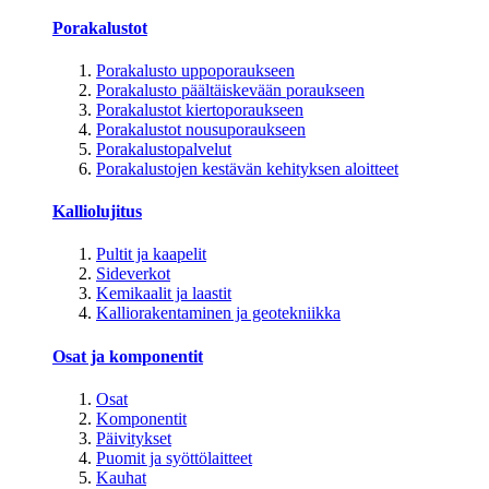
Porakalustot
Porakalusto uppoporaukseen
Porakalusto päältäiskevään poraukseen
Porakalustot kiertoporaukseen
Porakalustot nousuporaukseen
Porakalustopalvelut
Porakalustojen kestävän kehityksen aloitteet
Kalliolujitus
Pultit ja kaapelit
Sideverkot
Kemikaalit ja laastit
Kalliorakentaminen ja geotekniikka
Osat ja komponentit
Osat
Komponentit
Päivitykset
Puomit ja syöttölaitteet
Kauhat