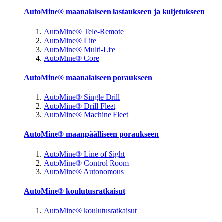
AutoMine® maanalaiseen lastaukseen ja kuljetukseen
AutoMine® Tele-Remote
AutoMine® Lite
AutoMine® Multi-Lite
AutoMine® Core
AutoMine® maanalaiseen poraukseen
AutoMine® Single Drill
AutoMine® Drill Fleet
AutoMine® Machine Fleet
AutoMine® maanpäälliseen poraukseen
AutoMine® Line of Sight
AutoMine® Control Room
AutoMine® Autonomous
AutoMine® koulutusratkaisut
AutoMine® koulutusratkaisut