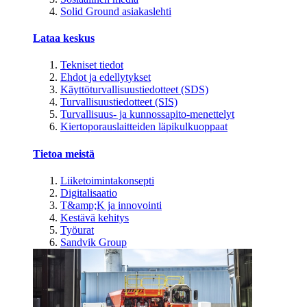
Solid Ground asiakaslehti
Lataa keskus
Tekniset tiedot
Ehdot ja edellytykset
Käyttöturvallisuustiedotteet (SDS)
Turvallisuustiedotteet (SIS)
Turvallisuus- ja kunnossapito-menettelyt
Kiertoporauslaitteiden läpikulkuoppaat
Tietoa meistä
Liiketoimintakonsepti
Digitalisaatio
T&amp;K ja innovointi
Kestävä kehitys
Työurat
Sandvik Group