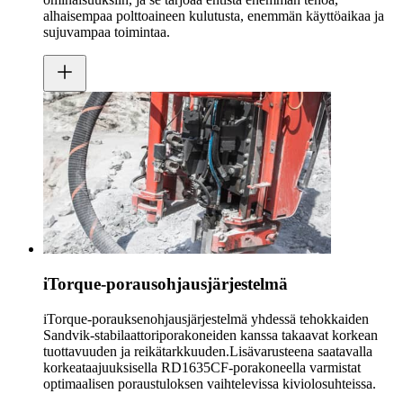
alhaisempaa polttoaineen kulutusta, enemmän käyttöaikaa ja
sujuvampaa toimintaa.
iTorque-porausohjausjärjestelmä
iTorque-porauksenohjausjärjestelmä yhdessä tehokkaiden
Sandvik-stabilaattoriporakoneiden kanssa takaavat korkean
tuottavuuden ja reikätarkkuuden.Lisävarusteena saatavalla
korkeataajuuksisella RD1635CF-porakoneella varmistat
optimaalisen poraustuloksen vaihtelevissa kiviolosuhteissa.