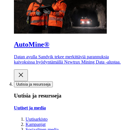
AutoMine®
Datan avulla Sandvik tekee merkittäviä parannuksia
kaivoksissa hyödyntämällä Newtrax Mining Data -alustaa.
Uutisia ja resursseja
Uutisia ja resursseja
Uutiset ja media
Uutisarkisto
Kampanjat
Sosiaalinen media