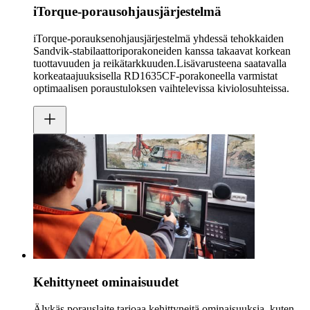
iTorque-porausohjausjärjestelmä
iTorque-porauksenohjausjärjestelmä yhdessä tehokkaiden
Sandvik-stabilaattoriporakoneiden kanssa takaavat korkean
tuottavuuden ja reikätarkkuuden.Lisävarusteena saatavalla
korkeataajuuksisella RD1635CF-porakoneella varmistat
optimaalisen poraustuloksen vaihtelevissa kiviolosuhteissa.
Kehittyneet ominaisuudet
Älykäs porauslaite tarjoaa kehittyneitä ominaisuuksia, kuten