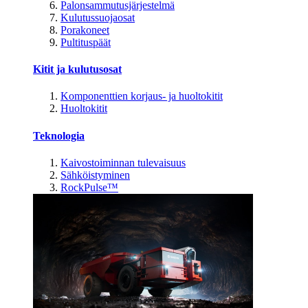
Palonsammutusjärjestelmä
Kulutussuojaosat
Porakoneet
Pultituspäät
Kitit ja kulutusosat
Komponenttien korjaus- ja huoltokitit
Huoltokitit
Teknologia
Kaivostoiminnan tulevaisuus
Sähköistyminen
RockPulse™