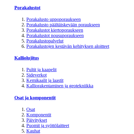
Porakalustot
Porakalusto uppoporaukseen
Porakalusto päältäiskevään poraukseen
Porakalustot kiertoporaukseen
Porakalustot nousuporaukseen
Porakalustopalvelut
Porakalustojen kestävän kehityksen aloitteet
Kalliolujitus
Pultit ja kaapelit
Sideverkot
Kemikaalit ja laastit
Kalliorakentaminen ja geotekniikka
Osat ja komponentit
Osat
Komponentit
Päivitykset
Puomit ja syöttölaitteet
Kauhat