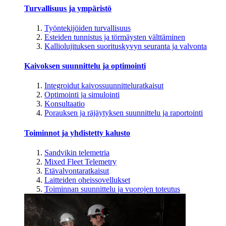
Turvallisuus ja ympäristö
Työntekijöiden turvallisuus
Esteiden tunnistus ja törmäysten välttäminen
Kalliolujituksen suorituskyvyn seuranta ja valvonta
Kaivoksen suunnittelu ja optimointi
Integroidut kaivossuunnitteluratkaisut
Optimointi ja simulointi
Konsultaatio
Porauksen ja räjäytyksen suunnittelu ja raportointi
Toiminnot ja yhdistetty kalusto
Sandvikin telemetria
Mixed Fleet Telemetry
Etävalvontaratkaisut
Laitteiden oheissovellukset
Toiminnan suunnittelu ja vuorojen toteutus