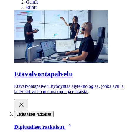
GainIt
RunIt
Etävalvontapalvelu
Etävalvontapalvelu hyödyntää älyteknologiaa, jonka avulla
laiterikot voidaan ennakoida ja ehkäistä.
Digitaaliset ratkaisut
Digitaaliset ratkaisut