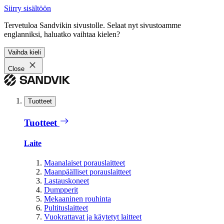
Siirry sisältöön
Tervetuloa Sandvikin sivustolle. Selaat nyt sivustoamme
englanniksi, haluatko vaihtaa kielen?
Vaihda kieli
Close
Tuotteet
Tuotteet
Laite
Maanalaiset porauslaitteet
Maanpäälliset porauslaitteet
Lastauskoneet
Dumpperit
Mekaaninen rouhinta
Pultituslaitteet
Vuokrattavat ja käytetyt laitteet