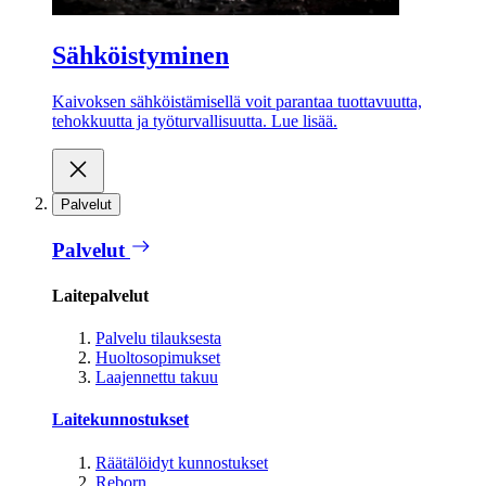
Sähköistyminen
Kaivoksen sähköistämisellä voit parantaa tuottavuutta,
tehokkuutta ja työturvallisuutta. Lue lisää.
Palvelut
Palvelut
Laitepalvelut
Palvelu tilauksesta
Huoltosopimukset
Laajennettu takuu
Laitekunnostukset
Räätälöidyt kunnostukset
Reborn