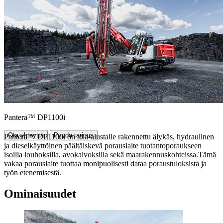
Pantera™ DP1100i
Ota yhteyttä
Pyydä tarjous
Pantera™ DP1100i on tela-alustalle rakennettu älykäs, hydraulinen
ja dieselkäyttöinen päältäiskevä porauslaite tuotantoporaukseen
isoilla louhoksilla, avokaivoksilla sekä maarakennuskohteissa.Tämä
vakaa porauslaite tuottaa monipuolisesti dataa poraustuloksista ja
työn etenemisestä.
Ominaisuudet