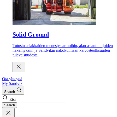
Solid Ground
Tutustu asiakkaiden menestystarinoihin, alan asiantuntijoiden
näkemyksiin ja Sandvikin näkökulmaan kaivosteollisuuden
tulevaisuudesta.
Ota yhteyttä
My Sandvik
Search
Etsi
Search