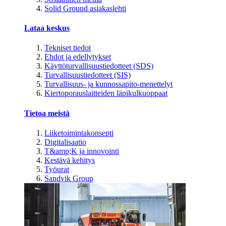
Solid Ground asiakaslehti
Lataa keskus
Tekniset tiedot
Ehdot ja edellytykset
Käyttöturvallisuustiedotteet (SDS)
Turvallisuustiedotteet (SIS)
Turvallisuus- ja kunnossapito-menettelyt
Kiertoporauslaitteiden läpikulkuoppaat
Tietoa meistä
Liiketoimintakonsepti
Digitalisaatio
T&amp;K ja innovointi
Kestävä kehitys
Työurat
Sandvik Group