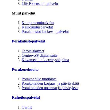
Life Extension -palvelu
Muut palvelut
Komponenttipalvelut
Kalliolujituspalvelut
Porakalustot koskevat palvelut
Porakalustopalvelut
Teroituslaitteet
Centrevo® digital suite
Kovametallin kierrätysohjelma
Porakonehuolto
Porakoneille tuntihinta
Porakoneiden korjaus- ja päivityskitit
Porakoneiden uusinnat ja päivitykset
Rahoituspalvelut
OwnIt