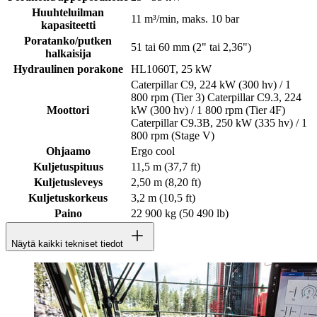
Huuhteluilman
11 m³/min, maks. 10 bar
kapasiteetti
Poratanko/putken
51 tai 60 mm (2" tai 2,36")
halkaisija
Hydraulinen porakone
HL1060T, 25 kW
Caterpillar C9, 224 kW (300 hv) / 1
800 rpm (Tier 3) Caterpillar C9.3, 224
Moottori
kW (300 hv) / 1 800 rpm (Tier 4F)
Caterpillar C9.3B, 250 kW (335 hv) / 1
800 rpm (Stage V)
Ohjaamo
Ergo cool
Kuljetuspituus
11,5 m (37,7 ft)
Kuljetusleveys
2,50 m (8,20 ft)
Kuljetuskorkeus
3,2 m (10,5 ft)
Paino
22 900 kg (50 490 lb)
Näytä kaikki tekniset tiedot