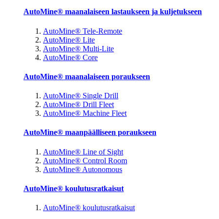
AutoMine® maanalaiseen lastaukseen ja kuljetukseen
AutoMine® Tele-Remote
AutoMine® Lite
AutoMine® Multi-Lite
AutoMine® Core
AutoMine® maanalaiseen poraukseen
AutoMine® Single Drill
AutoMine® Drill Fleet
AutoMine® Machine Fleet
AutoMine® maanpäälliseen poraukseen
AutoMine® Line of Sight
AutoMine® Control Room
AutoMine® Autonomous
AutoMine® koulutusratkaisut
AutoMine® koulutusratkaisut