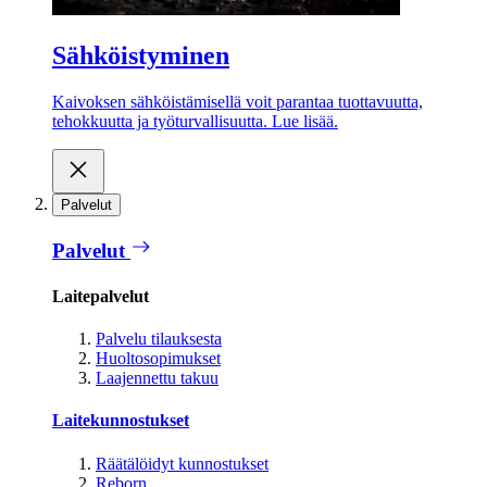
Sähköistyminen
Kaivoksen sähköistämisellä voit parantaa tuottavuutta,
tehokkuutta ja työturvallisuutta. Lue lisää.
Palvelut
Palvelut
Laitepalvelut
Palvelu tilauksesta
Huoltosopimukset
Laajennettu takuu
Laitekunnostukset
Räätälöidyt kunnostukset
Reborn