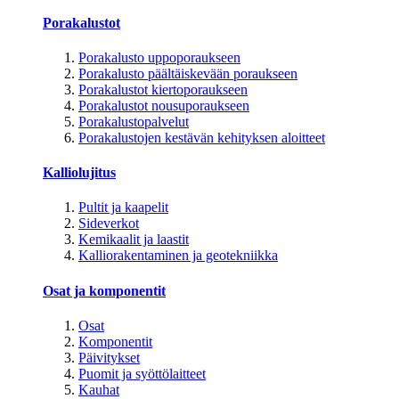
Porakalustot
Porakalusto uppoporaukseen
Porakalusto päältäiskevään poraukseen
Porakalustot kiertoporaukseen
Porakalustot nousuporaukseen
Porakalustopalvelut
Porakalustojen kestävän kehityksen aloitteet
Kalliolujitus
Pultit ja kaapelit
Sideverkot
Kemikaalit ja laastit
Kalliorakentaminen ja geotekniikka
Osat ja komponentit
Osat
Komponentit
Päivitykset
Puomit ja syöttölaitteet
Kauhat