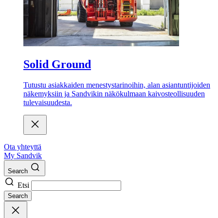
Solid Ground
Tutustu asiakkaiden menestystarinoihin, alan asiantuntijoiden
näkemyksiin ja Sandvikin näkökulmaan kaivosteollisuuden
tulevaisuudesta.
Ota yhteyttä
My Sandvik
Search
Etsi
Search