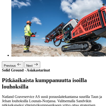
Previous
Next
Solid Ground - Asiakastarinat
Pitkäaikaista kumppanuutta isoilla
louhoksilla
Natland Graveservice AS uusii porauslaitekantansa suurilla Taun ja
Jelsan louhoksilla Lounais-Norjassa. Valitsemalla Sandvikin
pitkäaikaiseksi yhteistyökumppanikseen yritys ottaa strategisen