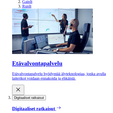
GainIt
RunIt
Etävalvontapalvelu
Etävalvontapalvelu hyödyntää älyteknologiaa, jonka avulla
laiterikot voidaan ennakoida ja ehkäistä.
Digitaaliset ratkaisut
Digitaaliset ratkaisut