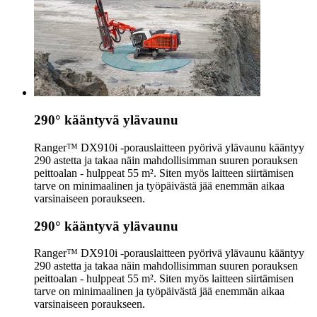
290° kääntyvä ylävaunu
Ranger™ DX910i ‑porauslaitteen pyörivä ylävaunu kääntyy
290 astetta ja takaa näin mahdollisimman suuren porauksen
peittoalan - hulppeat 55 m². Siten myös laitteen siirtämisen
tarve on minimaalinen ja työpäivästä jää enemmän aikaa
varsinaiseen poraukseen.
290° kääntyvä ylävaunu
Ranger™ DX910i ‑porauslaitteen pyörivä ylävaunu kääntyy
290 astetta ja takaa näin mahdollisimman suuren porauksen
peittoalan - hulppeat 55 m². Siten myös laitteen siirtämisen
tarve on minimaalinen ja työpäivästä jää enemmän aikaa
varsinaiseen poraukseen.