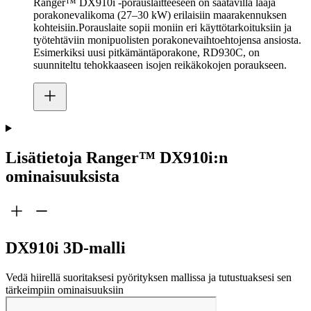
Ranger™ DX910i -porauslaitteeseen on saatavilla laaja
porakonevalikoma (27–30 kW) erilaisiin maarakennuksen
kohteisiin.Porauslaite sopii moniin eri käyttötarkoituksiin ja
työtehtäviin monipuolisten porakonevaihtoehtojensa ansiosta.
Esimerkiksi uusi pitkämäntäporakone, RD930C, on
suunniteltu tehokkaaseen isojen reikäkokojen poraukseen.
Lisätietoja Ranger™ DX910i:n
ominaisuuksista
DX910i 3D-malli
Vedä hiirellä suoritaksesi pyörityksen mallissa ja tutustuaksesi sen
tärkeimpiin ominaisuuksiin