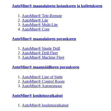
AutoMine® maanalaiseen lastaukseen ja kuljetukseen
AutoMine® Tele-Remote
AutoMine® Lite
AutoMine® Multi-Lite
AutoMine® Core
AutoMine® maanalaiseen poraukseen
AutoMine® Single Drill
AutoMine® Drill Fleet
AutoMine® Machine Fleet
AutoMine® maanpäälliseen poraukseen
AutoMine® Line of Sight
AutoMine® Control Room
AutoMine® Autonomous
AutoMine® koulutusratkaisut
AutoMine® koulutusratkaisut