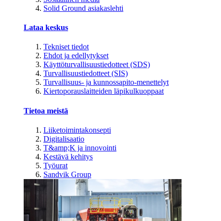
Solid Ground asiakaslehti
Lataa keskus
Tekniset tiedot
Ehdot ja edellytykset
Käyttöturvallisuustiedotteet (SDS)
Turvallisuustiedotteet (SIS)
Turvallisuus- ja kunnossapito-menettelyt
Kiertoporauslaitteiden läpikulkuoppaat
Tietoa meistä
Liiketoimintakonsepti
Digitalisaatio
T&amp;K ja innovointi
Kestävä kehitys
Työurat
Sandvik Group