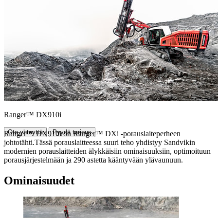
Ranger™ DX910i
Ota yhteyttä
Pyydä tarjous
Ranger™ DX910i on Ranger™ DXi -porauslaiteperheen
johtotähti.Tässä porauslaitteessa suuri teho yhdistyy Sandvikin
modernien porauslaitteiden älykkäisiin ominaisuuksiin, optimoituun
porausjärjestelmään ja 290 astetta kääntyvään ylävaunuun.
Ominaisuudet