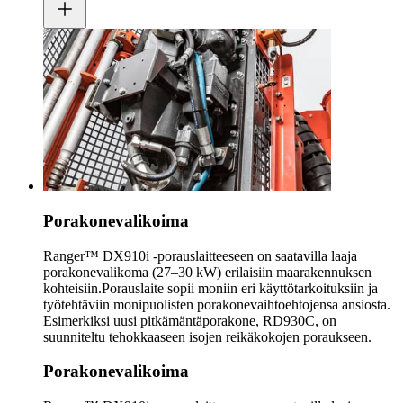
Porakonevalikoima
Ranger™ DX910i -porauslaitteeseen on saatavilla laaja
porakonevalikoma (27–30 kW) erilaisiin maarakennuksen
kohteisiin.Porauslaite sopii moniin eri käyttötarkoituksiin ja
työtehtäviin monipuolisten porakonevaihtoehtojensa ansiosta.
Esimerkiksi uusi pitkämäntäporakone, RD930C, on
suunniteltu tehokkaaseen isojen reikäkokojen poraukseen.
Porakonevalikoima