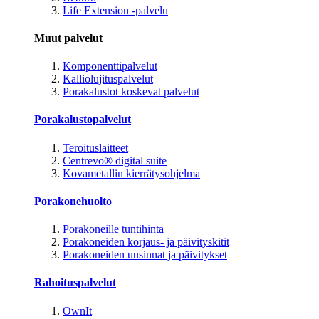
Life Extension -palvelu
Muut palvelut
Komponenttipalvelut
Kalliolujituspalvelut
Porakalustot koskevat palvelut
Porakalustopalvelut
Teroituslaitteet
Centrevo® digital suite
Kovametallin kierrätysohjelma
Porakonehuolto
Porakoneille tuntihinta
Porakoneiden korjaus- ja päivityskitit
Porakoneiden uusinnat ja päivitykset
Rahoituspalvelut
OwnIt