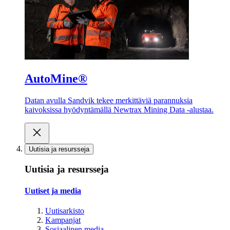
AutoMine®
Datan avulla Sandvik tekee merkittäviä parannuksia
kaivoksissa hyödyntämällä Newtrax Mining Data -alustaa.
Uutisia ja resursseja
Uutisia ja resursseja
Uutiset ja media
Uutisarkisto
Kampanjat
Sosiaalinen media