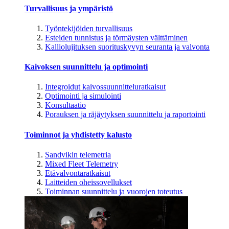
Turvallisuus ja ympäristö
Työntekijöiden turvallisuus
Esteiden tunnistus ja törmäysten välttäminen
Kalliolujituksen suorituskyvyn seuranta ja valvonta
Kaivoksen suunnittelu ja optimointi
Integroidut kaivossuunnitteluratkaisut
Optimointi ja simulointi
Konsultaatio
Porauksen ja räjäytyksen suunnittelu ja raportointi
Toiminnot ja yhdistetty kalusto
Sandvikin telemetria
Mixed Fleet Telemetry
Etävalvontaratkaisut
Laitteiden oheissovellukset
Toiminnan suunnittelu ja vuorojen toteutus