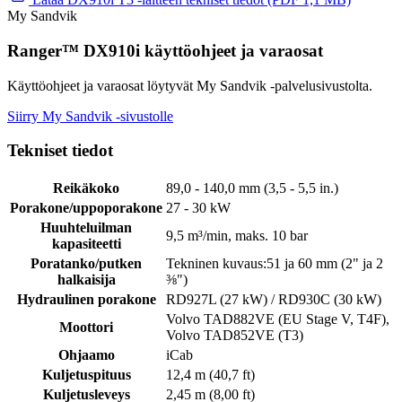
My Sandvik
Ranger™ DX910i käyttöohjeet ja varaosat
Käyttöohjeet ja varaosat löytyvät My Sandvik -palvelusivustolta.
Siirry My Sandvik -sivustolle
Tekniset tiedot
Reikäkoko
89,0 - 140,0 mm (3,5 - 5,5 in.)
Porakone/uppoporakone
27 - 30 kW
Huuhteluilman
9,5 m³/min, maks. 10 bar
kapasiteetti
Poratanko/putken
Tekninen kuvaus:51 ja 60 mm (2" ja 2
halkaisija
⅜")
Hydraulinen porakone
RD927L (27 kW) / RD930C (30 kW)
Volvo TAD882VE (EU Stage V, T4F),
Moottori
Volvo TAD852VE (T3)
Ohjaamo
iCab
Kuljetuspituus
12,4 m (40,7 ft)
Kuljetusleveys
2,45 m (8,00 ft)