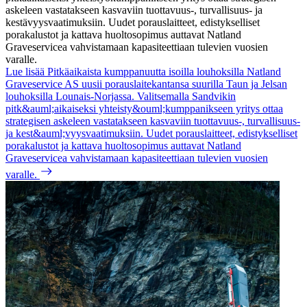
askeleen vastatakseen kasvaviin tuottavuus-, turvallisuus- ja
kestävyysvaatimuksiin. Uudet porauslaitteet, edistykselliset
porakalustot ja kattava huoltosopimus auttavat Natland
Graveservicea vahvistamaan kapasiteettiaan tulevien vuosien
varalle.
Lue lisää Pitkäaikaista kumppanuutta isoilla louhoksilla
Natland
Graveservice AS uusii porauslaitekantansa suurilla Taun ja Jelsan
louhoksilla Lounais-Norjassa. Valitsemalla Sandvikin
pitk&auml;aikaiseksi yhteisty&ouml;kumppanikseen yritys ottaa
strategisen askeleen vastatakseen kasvaviin tuottavuus-, turvallisuus-
ja kest&auml;vyysvaatimuksiin. Uudet porauslaitteet, edistykselliset
porakalustot ja kattava huoltosopimus auttavat Natland
Graveservicea vahvistamaan kapasiteettiaan tulevien vuosien
varalle.