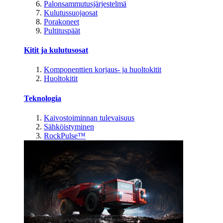
Palonsammutusjärjestelmä
Kulutussuojaosat
Porakoneet
Pultituspäät
Kitit ja kulutusosat
Komponenttien korjaus- ja huoltokitit
Huoltokitit
Teknologia
Kaivostoiminnan tulevaisuus
Sähköistyminen
RockPulse™