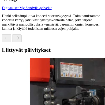
Digitaaliset My Sandvik -palvelut
Hanki selkeämpi kuva koneesi suorituskyvystä. Toimittamistamme
koneista kertyy jatkuvasti yksityiskohtaista dataa, joka tarjoaa
merkittäviä mahdollisuuksia ymmärtää paremmin omien koneidesi
kuntoa ja käyttöä todellisten mittausarvojen pohjalta.
Liittyvät päivitykset