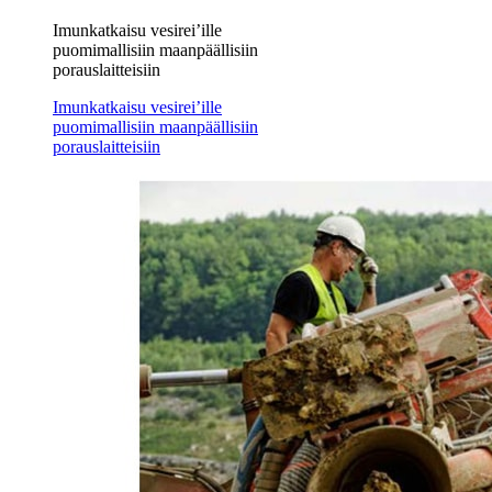
Imunkatkaisu vesirei’ille
puomimallisiin maanpäällisiin
porauslaitteisiin
Imunkatkaisu vesirei’ille
puomimallisiin maanpäällisiin
porauslaitteisiin