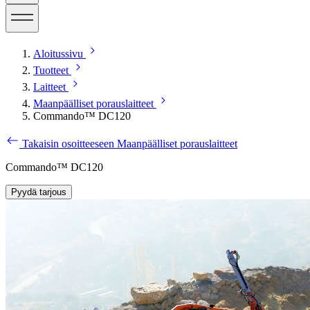
Aloitussivu
Tuotteet
Laitteet
Maanpäälliset porauslaitteet
Commando™ DC120
Takaisin osoitteeseen Maanpäälliset porauslaitteet
Commando™ DC120
Pyydä tarjous