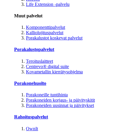
Life Extension -palvelu
Muut palvelut
Komponenttipalvelut
Kalliolujituspalvelut
Porakalustot koskevat palvelut
Porakalustopalvelut
Teroituslaitteet
Centrevo® digital suite
Kovametallin kierrätysohjelma
Porakonehuolto
Porakoneille tuntihinta
Porakoneiden korjaus- ja päivityskitit
Porakoneiden uusinnat ja päivitykset
Rahoituspalvelut
OwnIt