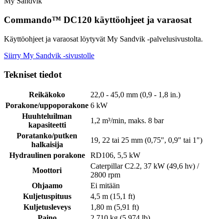
My Sandvik
Commando™ DC120 käyttöohjeet ja varaosat
Käyttöohjeet ja varaosat löytyvät My Sandvik -palvelusivustolta.
Siirry My Sandvik -sivustolle
Tekniset tiedot
Reikäkoko
22,0 - 45,0 mm (0,9 - 1,8 in.)
Porakone/uppoporakone
6 kW
Huuhteluilman
1,2 m³/min, maks. 8 bar
kapasiteetti
Poratanko/putken
19, 22 tai 25 mm (0,75", 0,9" tai 1")
halkaisija
Hydraulinen porakone
RD106, 5,5 kW
Caterpillar C2.2, 37 kW (49,6 hv) /
Moottori
2800 rpm
Ohjaamo
Ei mitään
Kuljetuspituus
4,5 m (15,1 ft)
Kuljetusleveys
1,80 m (5,91 ft)
Paino
2 710 kg (5 974 lb)