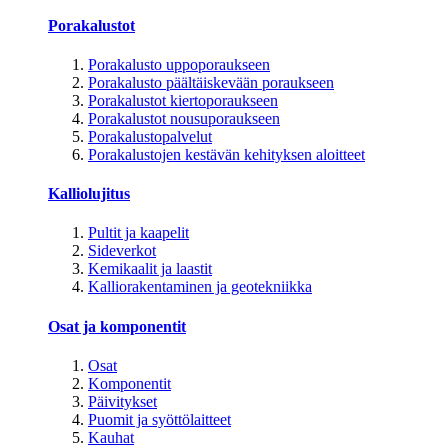
Porakalustot
Porakalusto uppoporaukseen
Porakalusto päältäiskevään poraukseen
Porakalustot kiertoporaukseen
Porakalustot nousuporaukseen
Porakalustopalvelut
Porakalustojen kestävän kehityksen aloitteet
Kalliolujitus
Pultit ja kaapelit
Sideverkot
Kemikaalit ja laastit
Kalliorakentaminen ja geotekniikka
Osat ja komponentit
Osat
Komponentit
Päivitykset
Puomit ja syöttölaitteet
Kauhat