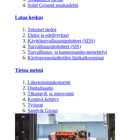
Solid Ground asiakaslehti
Lataa keskus
Tekniset tiedot
Ehdot ja edellytykset
Käyttöturvallisuustiedotteet (SDS)
Turvallisuustiedotteet (SIS)
Turvallisuus- ja kunnossapito-menettelyt
Kiertoporauslaitteiden läpikulkuoppaat
Tietoa meistä
Liiketoimintakonsepti
Digitalisaatio
T&amp;K ja innovointi
Kestävä kehitys
Työurat
Sandvik Group