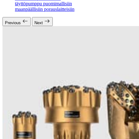
täyttöpumppu puomimallisiin
maanpäällisiin porauslaitteisiin
Previous
Next