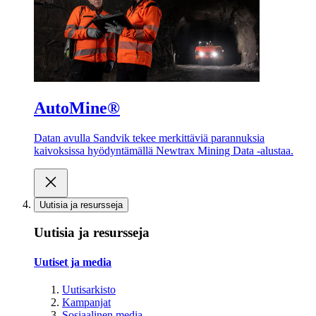
AutoMine®
Datan avulla Sandvik tekee merkittäviä parannuksia
kaivoksissa hyödyntämällä Newtrax Mining Data -alustaa.
Uutisia ja resursseja
Uutisia ja resursseja
Uutiset ja media
Uutisarkisto
Kampanjat
Sosiaalinen media