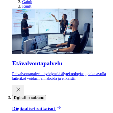
GainIt
RunIt
Etävalvontapalvelu
Etävalvontapalvelu hyödyntää älyteknologiaa, jonka avulla
laiterikot voidaan ennakoida ja ehkäistä.
Digitaaliset ratkaisut
Digitaaliset ratkaisut