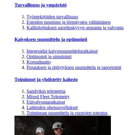
Turvallisuus ja ympäristö
Työntekijöiden turvallisuus
Esteiden tunnistus ja törmäysten välttäminen
Kalliolujituksen suorituskyvyn seuranta ja valvonta
Kaivoksen suunnittelu ja optimointi
Integroidut kaivossuunnitteluratkaisut
Optimointi ja simulointi
Konsultaatio
Porauksen ja räjäytyksen suunnittelu ja raportointi
Toiminnot ja yhdistetty kalusto
Sandvikin telemetria
Mixed Fleet Telemetry
Etävalvontaratkaisut
Laitteiden oheissovellukset
Toiminnan suunnittelu ja vuorojen toteutus