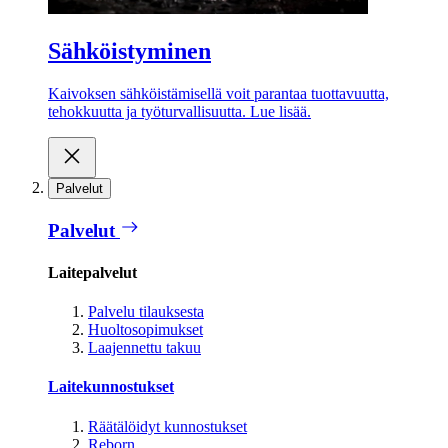
Sähköistyminen
Kaivoksen sähköistämisellä voit parantaa tuottavuutta,
tehokkuutta ja työturvallisuutta. Lue lisää.
Palvelut
Palvelut
Laitepalvelut
Palvelu tilauksesta
Huoltosopimukset
Laajennettu takuu
Laitekunnostukset
Räätälöidyt kunnostukset
Reborn