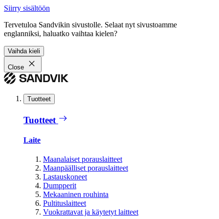
Siirry sisältöön
Tervetuloa Sandvikin sivustolle. Selaat nyt sivustoamme
englanniksi, haluatko vaihtaa kielen?
Vaihda kieli
Close
Tuotteet
Tuotteet
Laite
Maanalaiset porauslaitteet
Maanpäälliset porauslaitteet
Lastauskoneet
Dumpperit
Mekaaninen rouhinta
Pultituslaitteet
Vuokrattavat ja käytetyt laitteet