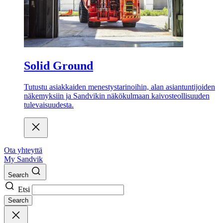
Solid Ground
Tutustu asiakkaiden menestystarinoihin, alan asiantuntijoiden
näkemyksiin ja Sandvikin näkökulmaan kaivosteollisuuden
tulevaisuudesta.
Ota yhteyttä
My Sandvik
Search
Etsi
Search