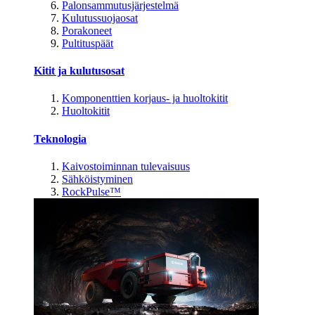
Palonsammutusjärjestelmä
Kulutussuojaosat
Porakoneet
Pultituspäät
Kitit ja kulutusosat
Komponenttien korjaus- ja huoltokitit
Huoltokitit
Teknologia
Kaivostoiminnan tulevaisuus
Sähköistyminen
RockPulse™