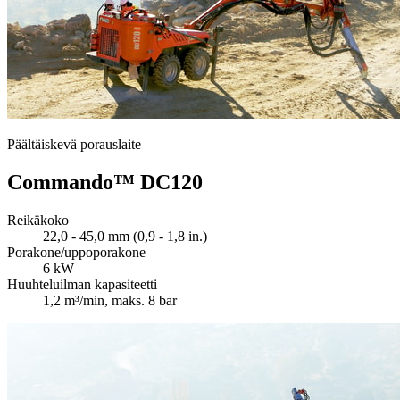
Päältäiskevä porauslaite
Commando™ DC120
Reikäkoko
22,0 - 45,0 mm (0,9 - 1,8 in.)
Porakone/uppoporakone
6 kW
Huuhteluilman kapasiteetti
1,2 m³/min, maks. 8 bar