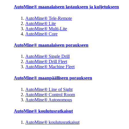
AutoMine® maanalaiseen lastaukseen ja kuljetukseen
AutoMine® Tele-Remote
AutoMine® Lite
AutoMine® Multi-Lite
AutoMine® Core
AutoMine® maanalaiseen poraukseen
AutoMine® Single Drill
AutoMine® Drill Fleet
AutoMine® Machine Fleet
AutoMine® maanpäälliseen poraukseen
AutoMine® Line of Sight
AutoMine® Control Room
AutoMine® Autonomous
AutoMine® koulutusratkaisut
AutoMine® koulutusratkaisut