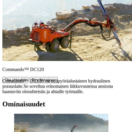
Commando™ DC120
Ota yhteyttä
Pyydä tarjous
Commando™ DC120 on nelipyöräalustainen hydraulinen
porauslaite.Se soveltuu erinomaisen liikkuvuutensa ansiosta
haastaviin olosuhteisiin ja ahtaille työmaille.
Ominaisuudet