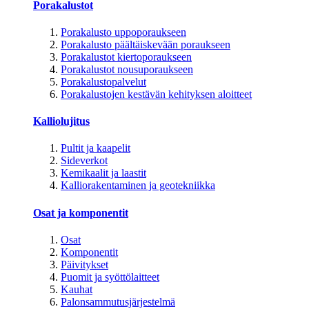
Porakalustot
Porakalusto uppoporaukseen
Porakalusto päältäiskevään poraukseen
Porakalustot kiertoporaukseen
Porakalustot nousuporaukseen
Porakalustopalvelut
Porakalustojen kestävän kehityksen aloitteet
Kalliolujitus
Pultit ja kaapelit
Sideverkot
Kemikaalit ja laastit
Kalliorakentaminen ja geotekniikka
Osat ja komponentit
Osat
Komponentit
Päivitykset
Puomit ja syöttölaitteet
Kauhat
Palonsammutusjärjestelmä