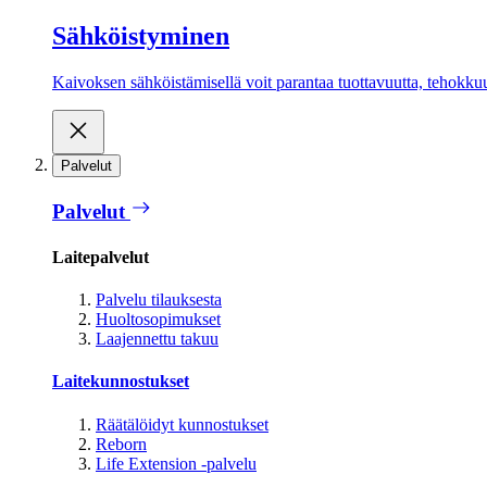
Sähköistyminen
Kaivoksen sähköistämisellä voit parantaa tuottavuutta, tehokkuutt
Palvelut
Palvelut
Laitepalvelut
Palvelu tilauksesta
Huoltosopimukset
Laajennettu takuu
Laitekunnostukset
Räätälöidyt kunnostukset
Reborn
Life Extension -palvelu