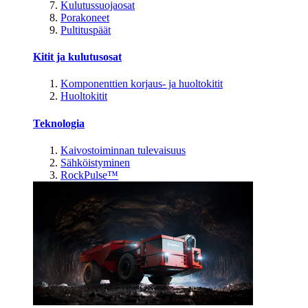
Kulutussuojaosat
Porakoneet
Pultituspäät
Kitit ja kulutusosat
Komponenttien korjaus- ja huoltokitit
Huoltokitit
Teknologia
Kaivostoiminnan tulevaisuus
Sähköistyminen
RockPulse™