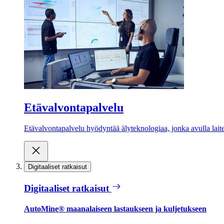
Etävalvontapalvelu
Etävalvontapalvelu hyödyntää älyteknologiaa, jonka avulla laite
Digitaaliset ratkaisut
Digitaaliset ratkaisut
AutoMine® maanalaiseen lastaukseen ja kuljetukseen