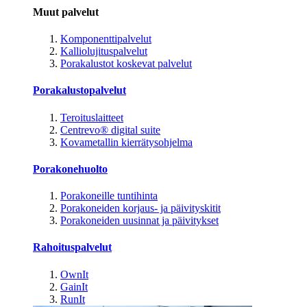
Muut palvelut
Komponenttipalvelut
Kalliolujituspalvelut
Porakalustot koskevat palvelut
Porakalustopalvelut
Teroituslaitteet
Centrevo® digital suite
Kovametallin kierrätysohjelma
Porakonehuolto
Porakoneille tuntihinta
Porakoneiden korjaus- ja päivityskitit
Porakoneiden uusinnat ja päivitykset
Rahoituspalvelut
OwnIt
GainIt
RunIt