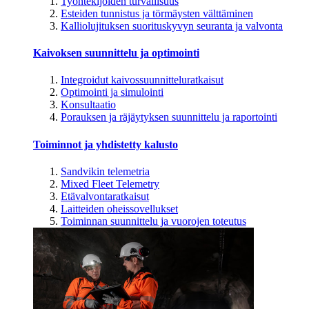
Työntekijöiden turvallisuus
Esteiden tunnistus ja törmäysten välttäminen
Kalliolujituksen suorituskyvyn seuranta ja valvonta
Kaivoksen suunnittelu ja optimointi
Integroidut kaivossuunnitteluratkaisut
Optimointi ja simulointi
Konsultaatio
Porauksen ja räjäytyksen suunnittelu ja raportointi
Toiminnot ja yhdistetty kalusto
Sandvikin telemetria
Mixed Fleet Telemetry
Etävalvontaratkaisut
Laitteiden oheissovellukset
Toiminnan suunnittelu ja vuorojen toteutus