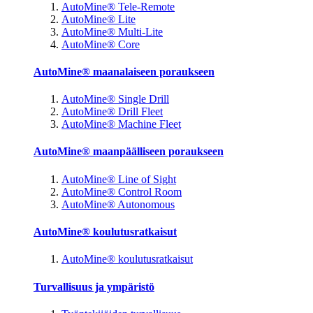
AutoMine® Tele-Remote
AutoMine® Lite
AutoMine® Multi-Lite
AutoMine® Core
AutoMine® maanalaiseen poraukseen
AutoMine® Single Drill
AutoMine® Drill Fleet
AutoMine® Machine Fleet
AutoMine® maanpäälliseen poraukseen
AutoMine® Line of Sight
AutoMine® Control Room
AutoMine® Autonomous
AutoMine® koulutusratkaisut
AutoMine® koulutusratkaisut
Turvallisuus ja ympäristö