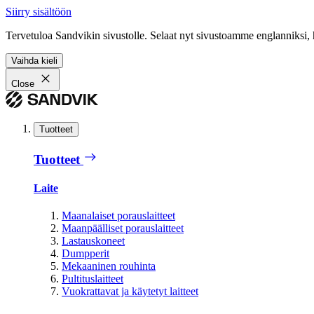
Siirry sisältöön
Tervetuloa Sandvikin sivustolle. Selaat nyt sivustoamme englanniksi, 
Vaihda kieli
Close
Tuotteet
Tuotteet
Laite
Maanalaiset porauslaitteet
Maanpäälliset porauslaitteet
Lastauskoneet
Dumpperit
Mekaaninen rouhinta
Pultituslaitteet
Vuokrattavat ja käytetyt laitteet