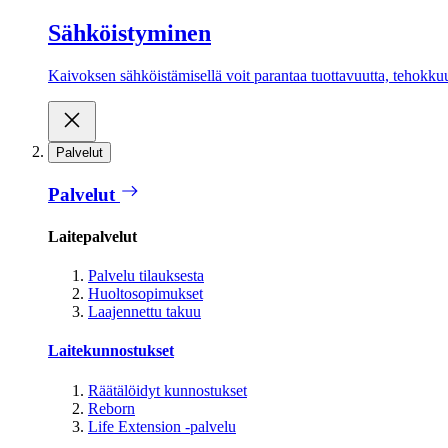
Sähköistyminen
Kaivoksen sähköistämisellä voit parantaa tuottavuutta, tehokkuutt
Palvelut
Palvelut
Laitepalvelut
Palvelu tilauksesta
Huoltosopimukset
Laajennettu takuu
Laitekunnostukset
Räätälöidyt kunnostukset
Reborn
Life Extension -palvelu