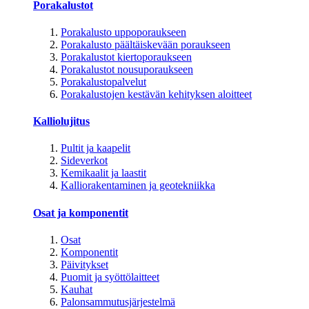
Porakalustot
Porakalusto uppoporaukseen
Porakalusto päältäiskevään poraukseen
Porakalustot kiertoporaukseen
Porakalustot nousuporaukseen
Porakalustopalvelut
Porakalustojen kestävän kehityksen aloitteet
Kalliolujitus
Pultit ja kaapelit
Sideverkot
Kemikaalit ja laastit
Kalliorakentaminen ja geotekniikka
Osat ja komponentit
Osat
Komponentit
Päivitykset
Puomit ja syöttölaitteet
Kauhat
Palonsammutusjärjestelmä