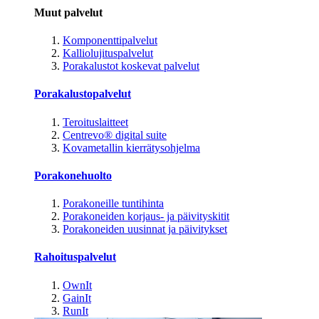
Muut palvelut
Komponenttipalvelut
Kalliolujituspalvelut
Porakalustot koskevat palvelut
Porakalustopalvelut
Teroituslaitteet
Centrevo® digital suite
Kovametallin kierrätysohjelma
Porakonehuolto
Porakoneille tuntihinta
Porakoneiden korjaus- ja päivityskitit
Porakoneiden uusinnat ja päivitykset
Rahoituspalvelut
OwnIt
GainIt
RunIt