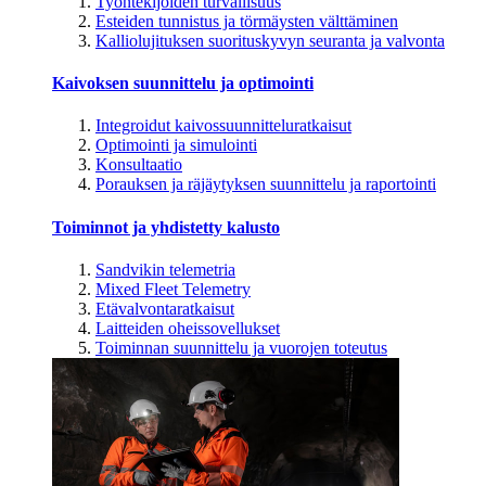
Työntekijöiden turvallisuus
Esteiden tunnistus ja törmäysten välttäminen
Kalliolujituksen suorituskyvyn seuranta ja valvonta
Kaivoksen suunnittelu ja optimointi
Integroidut kaivossuunnitteluratkaisut
Optimointi ja simulointi
Konsultaatio
Porauksen ja räjäytyksen suunnittelu ja raportointi
Toiminnot ja yhdistetty kalusto
Sandvikin telemetria
Mixed Fleet Telemetry
Etävalvontaratkaisut
Laitteiden oheissovellukset
Toiminnan suunnittelu ja vuorojen toteutus