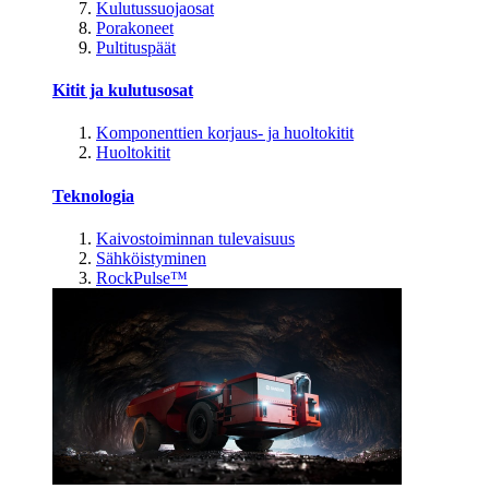
Kulutussuojaosat
Porakoneet
Pultituspäät
Kitit ja kulutusosat
Komponenttien korjaus- ja huoltokitit
Huoltokitit
Teknologia
Kaivostoiminnan tulevaisuus
Sähköistyminen
RockPulse™