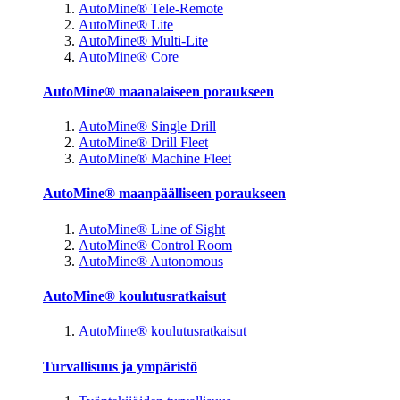
AutoMine® Tele-Remote
AutoMine® Lite
AutoMine® Multi-Lite
AutoMine® Core
AutoMine® maanalaiseen poraukseen
AutoMine® Single Drill
AutoMine® Drill Fleet
AutoMine® Machine Fleet
AutoMine® maanpäälliseen poraukseen
AutoMine® Line of Sight
AutoMine® Control Room
AutoMine® Autonomous
AutoMine® koulutusratkaisut
AutoMine® koulutusratkaisut
Turvallisuus ja ympäristö