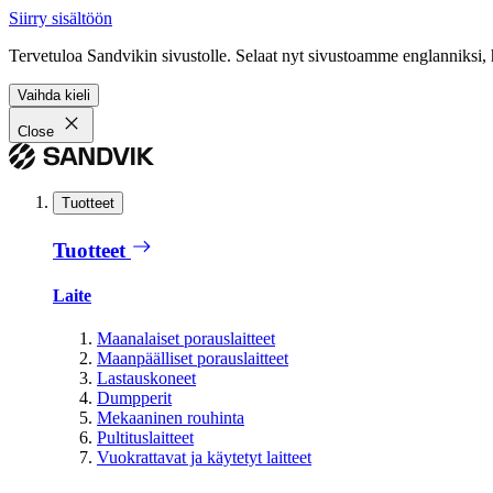
Siirry sisältöön
Tervetuloa Sandvikin sivustolle. Selaat nyt sivustoamme englanniksi, 
Vaihda kieli
Close
Tuotteet
Tuotteet
Laite
Maanalaiset porauslaitteet
Maanpäälliset porauslaitteet
Lastauskoneet
Dumpperit
Mekaaninen rouhinta
Pultituslaitteet
Vuokrattavat ja käytetyt laitteet