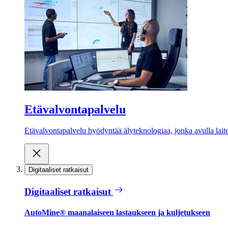
Etävalvontapalvelu
Etävalvontapalvelu hyödyntää älyteknologiaa, jonka avulla laite
Digitaaliset ratkaisut
Digitaaliset ratkaisut
AutoMine® maanalaiseen lastaukseen ja kuljetukseen