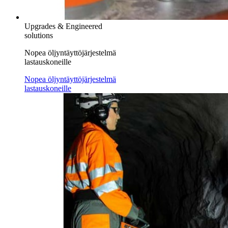
Upgrades & Engineered
solutions
Nopea öljyntäyttöjärjestelmä
lastauskoneille
Nopea öljyntäyttöjärjestelmä
lastauskoneille