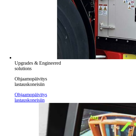
Upgrades & Engineered
solutions
Ohjaamopäivitys
lastauskoneisiin
Ohjaamopäivitys
lastauskoneisiin