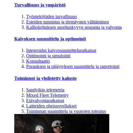
Turvallisuus ja ympäristö
Työntekijöiden turvallisuus
Esteiden tunnistus ja törmäysten välttäminen
Kalliolujituksen suorituskyvyn seuranta ja valvonta
Kaivoksen suunnittelu ja optimointi
Integroidut kaivossuunnitteluratkaisut
Optimointi ja simulointi
Konsultaatio
Porauksen ja räjäytyksen suunnittelu ja raportointi
Toiminnot ja yhdistetty kalusto
Sandvikin telemetria
Mixed Fleet Telemetry
Etävalvontaratkaisut
Laitteiden oheissovellukset
Toiminnan suunnittelu ja vuorojen toteutus