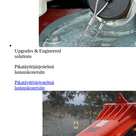
Upgrades & Engineered
solutions
Pikatäyttöjärjestelmä
lastauskoneisiin
Pikatäyttöjärjestelmä
lastauskoneisiin