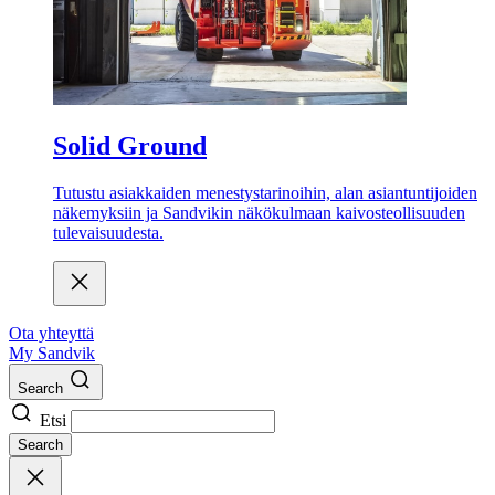
Solid Ground
Tutustu asiakkaiden menestystarinoihin, alan asiantuntijoiden
näkemyksiin ja Sandvikin näkökulmaan kaivosteollisuuden
tulevaisuudesta.
Ota yhteyttä
My Sandvik
Search
Etsi
Search