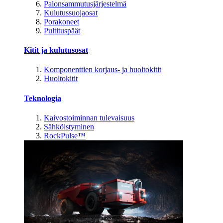
Palonsammutusjärjestelmä
Kulutussuojaosat
Porakoneet
Pultituspäät
Kitit ja kulutusosat
Komponenttien korjaus- ja huoltokitit
Huoltokitit
Teknologia
Kaivostoiminnan tulevaisuus
Sähköistyminen
RockPulse™