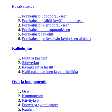
Porakalustot
Porakalusto uppoporaukseen
Porakalusto päältäiskevään poraukseen
Porakalustot kiertoporaukseen
Porakalustot nousuporaukseen
Porakalustopalvelut
Porakalustojen kestävän kehityksen aloitteet
Kalliolujitus
Pultit ja kaapelit
Sideverkot
Kemikaalit ja laastit
Kalliorakentaminen ja geotekniikka
Osat ja komponentit
Osat
Komponentit
Päivitykset
Puomit ja syöttölaitteet
Kauhat