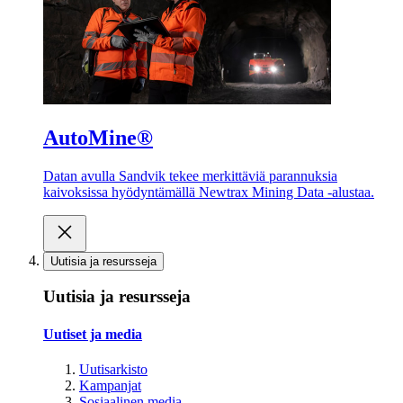
AutoMine®
Datan avulla Sandvik tekee merkittäviä parannuksia
kaivoksissa hyödyntämällä Newtrax Mining Data -alustaa.
Uutisia ja resursseja
Uutisia ja resursseja
Uutiset ja media
Uutisarkisto
Kampanjat
Sosiaalinen media