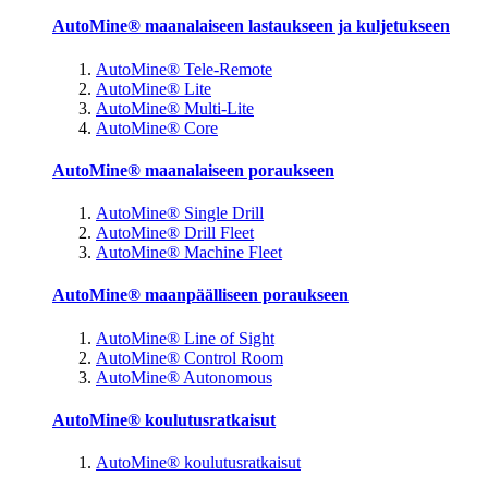
AutoMine® maanalaiseen lastaukseen ja kuljetukseen
AutoMine® Tele-Remote
AutoMine® Lite
AutoMine® Multi-Lite
AutoMine® Core
AutoMine® maanalaiseen poraukseen
AutoMine® Single Drill
AutoMine® Drill Fleet
AutoMine® Machine Fleet
AutoMine® maanpäälliseen poraukseen
AutoMine® Line of Sight
AutoMine® Control Room
AutoMine® Autonomous
AutoMine® koulutusratkaisut
AutoMine® koulutusratkaisut