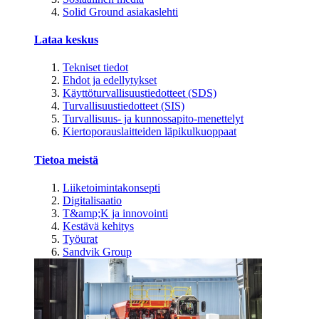
Solid Ground asiakaslehti
Lataa keskus
Tekniset tiedot
Ehdot ja edellytykset
Käyttöturvallisuustiedotteet (SDS)
Turvallisuustiedotteet (SIS)
Turvallisuus- ja kunnossapito-menettelyt
Kiertoporauslaitteiden läpikulkuoppaat
Tietoa meistä
Liiketoimintakonsepti
Digitalisaatio
T&amp;K ja innovointi
Kestävä kehitys
Työurat
Sandvik Group