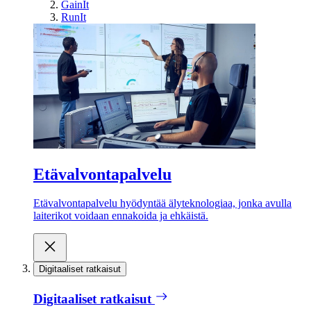
GainIt
RunIt
Etävalvontapalvelu
Etävalvontapalvelu hyödyntää älyteknologiaa, jonka avulla
laiterikot voidaan ennakoida ja ehkäistä.
Digitaaliset ratkaisut
Digitaaliset ratkaisut