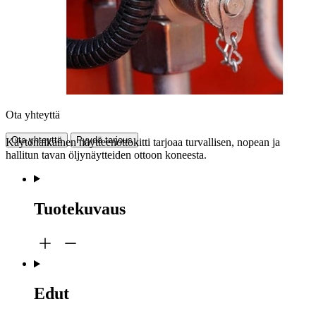
Ota yhteyttä
Ota yhteyttä
Pyydä tarjous
Käytönaikainen näytteenottokitti tarjoaa turvallisen, nopean ja
hallitun tavan öljynäytteiden ottoon koneesta.
Tuotekuvaus
Edut