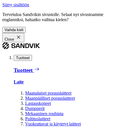
Siirry sisältöön
Tervetuloa Sandvikin sivustolle. Selaat nyt sivustoamme
englanniksi, haluatko vaihtaa kielen?
Vaihda kieli
Close
Tuotteet
Tuotteet
Laite
Maanalaiset porauslaitteet
Maanpäälliset porauslaitteet
Lastauskoneet
Dumpperit
Mekaaninen rouhinta
Pultituslaitteet
Vuokrattavat ja käytetyt laitteet