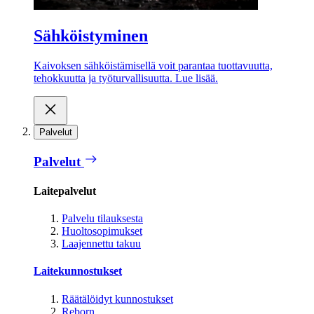
Sähköistyminen
Kaivoksen sähköistämisellä voit parantaa tuottavuutta,
tehokkuutta ja työturvallisuutta. Lue lisää.
Palvelut
Palvelut
Laitepalvelut
Palvelu tilauksesta
Huoltosopimukset
Laajennettu takuu
Laitekunnostukset
Räätälöidyt kunnostukset
Reborn