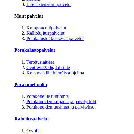
Life Extension -palvelu
Muut palvelut
Komponenttipalvelut
Kalliolujituspalvelut
Porakalustot koskevat palvelut
Porakalustopalvelut
Teroituslaitteet
Centrevo® digital suite
Kovametallin kierrätysohjelma
Porakonehuolto
Porakoneille tuntihinta
Porakoneiden korjaus- ja päivityskitit
Porakoneiden uusinnat ja päivitykset
Rahoituspalvelut
OwnIt