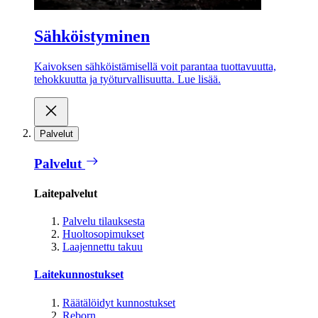
Sähköistyminen
Kaivoksen sähköistämisellä voit parantaa tuottavuutta,
tehokkuutta ja työturvallisuutta. Lue lisää.
Palvelut
Palvelut
Laitepalvelut
Palvelu tilauksesta
Huoltosopimukset
Laajennettu takuu
Laitekunnostukset
Räätälöidyt kunnostukset
Reborn