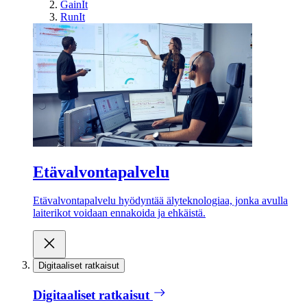
GainIt
RunIt
Etävalvontapalvelu
Etävalvontapalvelu hyödyntää älyteknologiaa, jonka avulla
laiterikot voidaan ennakoida ja ehkäistä.
Digitaaliset ratkaisut
Digitaaliset ratkaisut