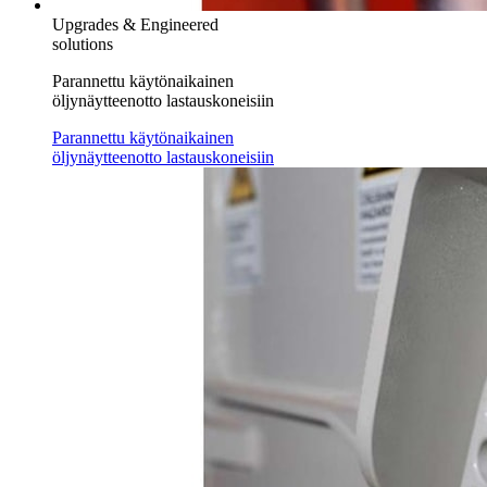
Upgrades & Engineered
solutions
Parannettu käytönaikainen
öljynäytteenotto lastauskoneisiin
Parannettu käytönaikainen
öljynäytteenotto lastauskoneisiin