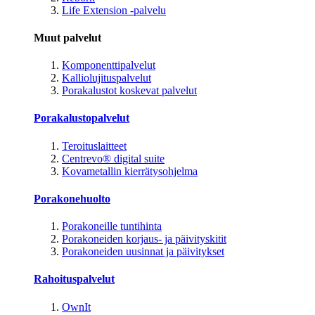
Life Extension -palvelu
Muut palvelut
Komponenttipalvelut
Kalliolujituspalvelut
Porakalustot koskevat palvelut
Porakalustopalvelut
Teroituslaitteet
Centrevo® digital suite
Kovametallin kierrätysohjelma
Porakonehuolto
Porakoneille tuntihinta
Porakoneiden korjaus- ja päivityskitit
Porakoneiden uusinnat ja päivitykset
Rahoituspalvelut
OwnIt