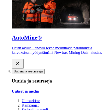
AutoMine®
Datan avulla Sandvik tekee merkittäviä parannuksia
kaivoksissa hyödyntämällä Newtrax Mining Data -alustaa.
Uutisia ja resursseja
Uutisia ja resursseja
Uutiset ja media
Uutisarkisto
Kampanjat
Sosiaalinen media