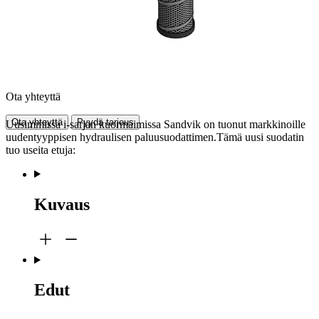
Ota yhteyttä
Ota yhteyttä
Pyydä tarjous
Uusimmissa i-sarjan kuormaimissa Sandvik on tuonut markkinoille
uudentyyppisen hydraulisen paluusuodattimen.Tämä uusi suodatin
tuo useita etuja:
Kuvaus
Edut