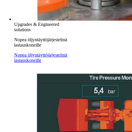
Upgrades & Engineered
solutions
Nopea öljyntäyttöjärjestelmä
lastauskoneille
Nopea öljyntäyttöjärjestelmä
lastauskoneille