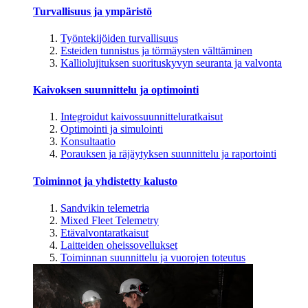
Turvallisuus ja ympäristö
Työntekijöiden turvallisuus
Esteiden tunnistus ja törmäysten välttäminen
Kalliolujituksen suorituskyvyn seuranta ja valvonta
Kaivoksen suunnittelu ja optimointi
Integroidut kaivossuunnitteluratkaisut
Optimointi ja simulointi
Konsultaatio
Porauksen ja räjäytyksen suunnittelu ja raportointi
Toiminnot ja yhdistetty kalusto
Sandvikin telemetria
Mixed Fleet Telemetry
Etävalvontaratkaisut
Laitteiden oheissovellukset
Toiminnan suunnittelu ja vuorojen toteutus