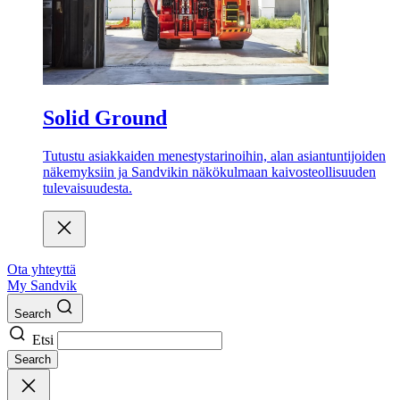
Solid Ground
Tutustu asiakkaiden menestystarinoihin, alan asiantuntijoiden
näkemyksiin ja Sandvikin näkökulmaan kaivosteollisuuden
tulevaisuudesta.
Ota yhteyttä
My Sandvik
Search
Etsi
Search