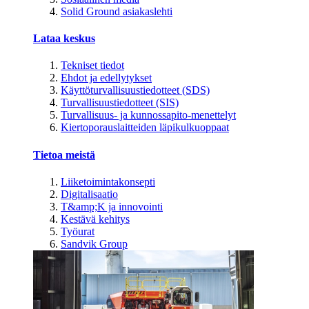
Solid Ground asiakaslehti
Lataa keskus
Tekniset tiedot
Ehdot ja edellytykset
Käyttöturvallisuustiedotteet (SDS)
Turvallisuustiedotteet (SIS)
Turvallisuus- ja kunnossapito-menettelyt
Kiertoporauslaitteiden läpikulkuoppaat
Tietoa meistä
Liiketoimintakonsepti
Digitalisaatio
T&amp;K ja innovointi
Kestävä kehitys
Työurat
Sandvik Group