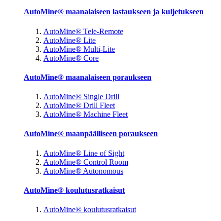
AutoMine® maanalaiseen lastaukseen ja kuljetukseen
AutoMine® Tele-Remote
AutoMine® Lite
AutoMine® Multi-Lite
AutoMine® Core
AutoMine® maanalaiseen poraukseen
AutoMine® Single Drill
AutoMine® Drill Fleet
AutoMine® Machine Fleet
AutoMine® maanpäälliseen poraukseen
AutoMine® Line of Sight
AutoMine® Control Room
AutoMine® Autonomous
AutoMine® koulutusratkaisut
AutoMine® koulutusratkaisut