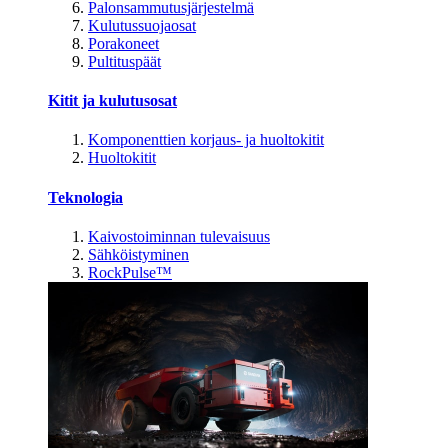
Palonsammutusjärjestelmä
Kulutussuojaosat
Porakoneet
Pultituspäät
Kitit ja kulutusosat
Komponenttien korjaus- ja huoltokitit
Huoltokitit
Teknologia
Kaivostoiminnan tulevaisuus
Sähköistyminen
RockPulse™