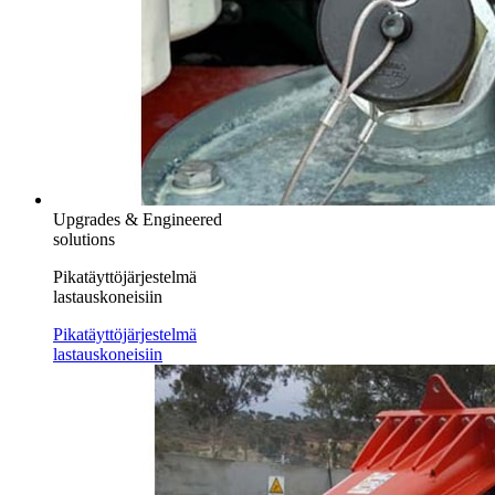
Upgrades & Engineered
solutions
Pikatäyttöjärjestelmä
lastauskoneisiin
Pikatäyttöjärjestelmä
lastauskoneisiin