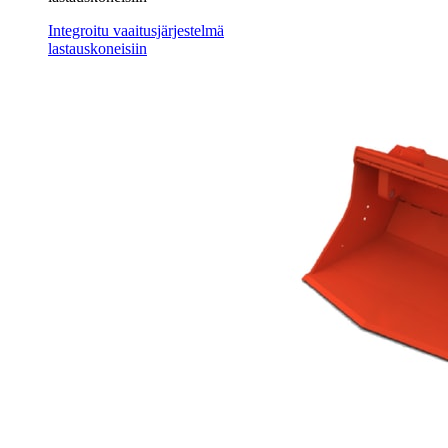
Integroitu vaaitusjärjestelmä
lastauskoneisiin