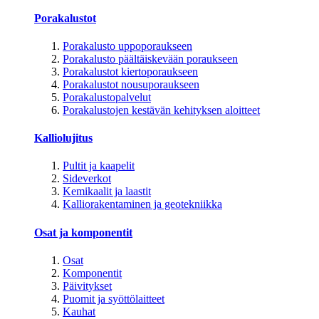
Porakalustot
Porakalusto uppoporaukseen
Porakalusto päältäiskevään poraukseen
Porakalustot kiertoporaukseen
Porakalustot nousuporaukseen
Porakalustopalvelut
Porakalustojen kestävän kehityksen aloitteet
Kalliolujitus
Pultit ja kaapelit
Sideverkot
Kemikaalit ja laastit
Kalliorakentaminen ja geotekniikka
Osat ja komponentit
Osat
Komponentit
Päivitykset
Puomit ja syöttölaitteet
Kauhat