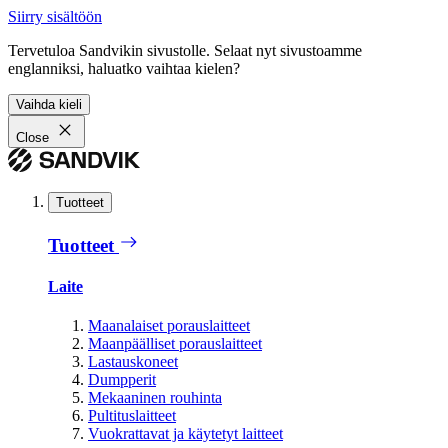
Siirry sisältöön
Tervetuloa Sandvikin sivustolle. Selaat nyt sivustoamme
englanniksi, haluatko vaihtaa kielen?
Vaihda kieli
Close
Tuotteet
Tuotteet
Laite
Maanalaiset porauslaitteet
Maanpäälliset porauslaitteet
Lastauskoneet
Dumpperit
Mekaaninen rouhinta
Pultituslaitteet
Vuokrattavat ja käytetyt laitteet