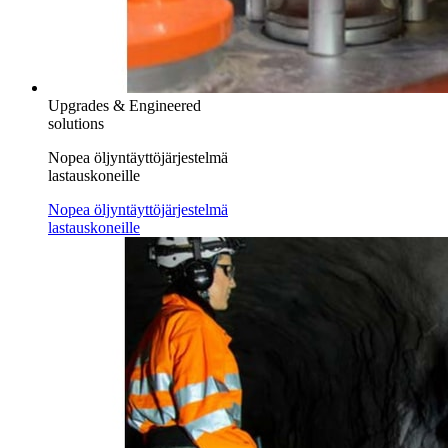
Upgrades & Engineered
solutions
Nopea öljyntäyttöjärjestelmä
lastauskoneille
Nopea öljyntäyttöjärjestelmä
lastauskoneille