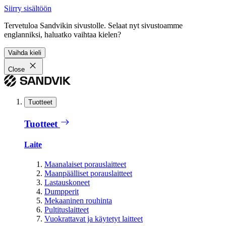
Siirry sisältöön
Tervetuloa Sandvikin sivustolle. Selaat nyt sivustoamme
englanniksi, haluatko vaihtaa kielen?
Vaihda kieli
Close
Tuotteet
Tuotteet
Laite
Maanalaiset porauslaitteet
Maanpäälliset porauslaitteet
Lastauskoneet
Dumpperit
Mekaaninen rouhinta
Pultituslaitteet
Vuokrattavat ja käytetyt laitteet