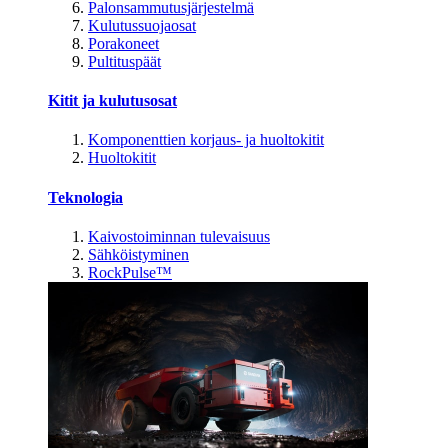
Palonsammutusjärjestelmä
Kulutussuojaosat
Porakoneet
Pultituspäät
Kitit ja kulutusosat
Komponenttien korjaus- ja huoltokitit
Huoltokitit
Teknologia
Kaivostoiminnan tulevaisuus
Sähköistyminen
RockPulse™