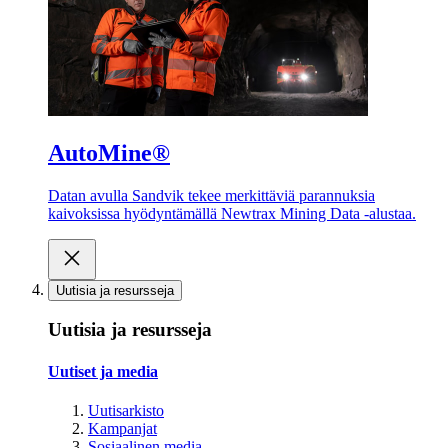
AutoMine®
Datan avulla Sandvik tekee merkittäviä parannuksia
kaivoksissa hyödyntämällä Newtrax Mining Data -alustaa.
Uutisia ja resursseja
Uutisia ja resursseja
Uutiset ja media
Uutisarkisto
Kampanjat
Sosiaalinen media