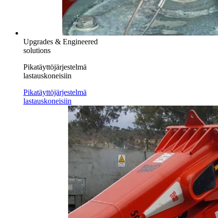
Upgrades & Engineered
solutions
Pikatäyttöjärjestelmä
lastauskoneisiin
Pikatäyttöjärjestelmä
lastauskoneisiin