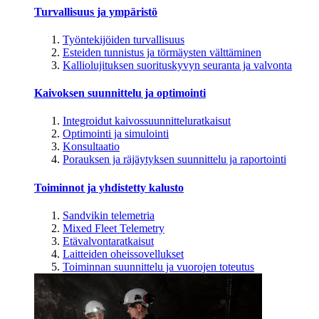
Turvallisuus ja ympäristö
Työntekijöiden turvallisuus
Esteiden tunnistus ja törmäysten välttäminen
Kalliolujituksen suorituskyvyn seuranta ja valvonta
Kaivoksen suunnittelu ja optimointi
Integroidut kaivossuunnitteluratkaisut
Optimointi ja simulointi
Konsultaatio
Porauksen ja räjäytyksen suunnittelu ja raportointi
Toiminnot ja yhdistetty kalusto
Sandvikin telemetria
Mixed Fleet Telemetry
Etävalvontaratkaisut
Laitteiden oheissovellukset
Toiminnan suunnittelu ja vuorojen toteutus