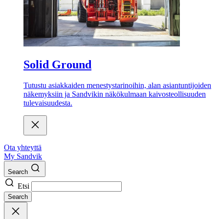
Solid Ground
Tutustu asiakkaiden menestystarinoihin, alan asiantuntijoiden
näkemyksiin ja Sandvikin näkökulmaan kaivosteollisuuden
tulevaisuudesta.
Ota yhteyttä
My Sandvik
Search
Etsi
Search