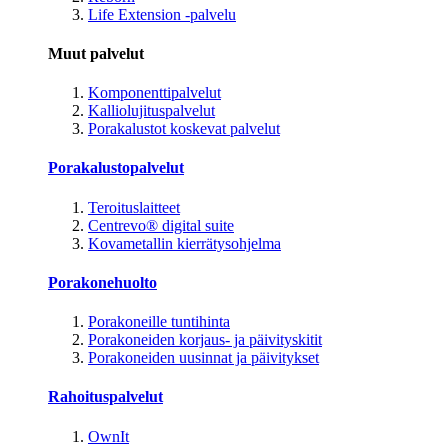
Life Extension -palvelu
Muut palvelut
Komponenttipalvelut
Kalliolujituspalvelut
Porakalustot koskevat palvelut
Porakalustopalvelut
Teroituslaitteet
Centrevo® digital suite
Kovametallin kierrätysohjelma
Porakonehuolto
Porakoneille tuntihinta
Porakoneiden korjaus- ja päivityskitit
Porakoneiden uusinnat ja päivitykset
Rahoituspalvelut
OwnIt