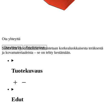
Ota yhteyttä
Ota yhteyttä
Pyydä tarjous
Sandvikin ejektorikauha valmistetaan korkealuokkaisesta teräksestä
ja kovamateriaaleista – se on tehty kestämään.
Tuotekuvaus
Edut