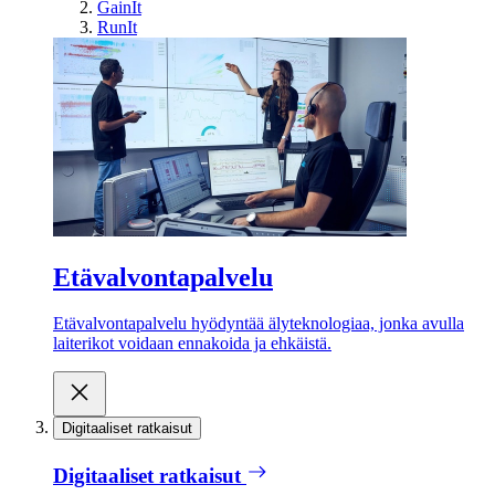
GainIt
RunIt
Etävalvontapalvelu
Etävalvontapalvelu hyödyntää älyteknologiaa, jonka avulla
laiterikot voidaan ennakoida ja ehkäistä.
Digitaaliset ratkaisut
Digitaaliset ratkaisut