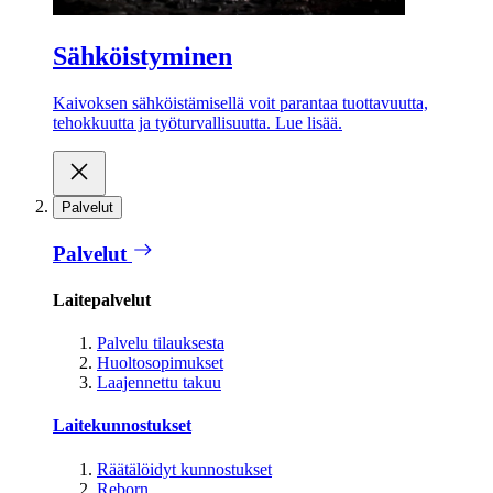
Sähköistyminen
Kaivoksen sähköistämisellä voit parantaa tuottavuutta,
tehokkuutta ja työturvallisuutta. Lue lisää.
Palvelut
Palvelut
Laitepalvelut
Palvelu tilauksesta
Huoltosopimukset
Laajennettu takuu
Laitekunnostukset
Räätälöidyt kunnostukset
Reborn