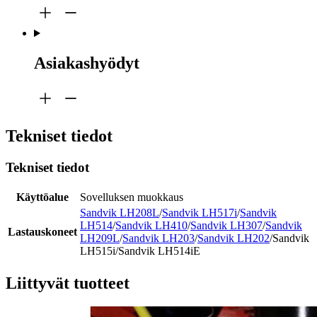
Asiakashyödyt
Tekniset tiedot
Tekniset tiedot
Käyttöalue
Sovelluksen muokkaus
Sandvik LH208L
/
Sandvik LH517i
/
Sandvik
LH514
/
Sandvik LH410
/
Sandvik LH307
/
Sandvik
Lastauskoneet
LH209L
/
Sandvik LH203
/
Sandvik LH202
/Sandvik
LH515i/Sandvik LH514iE
Liittyvät tuotteet