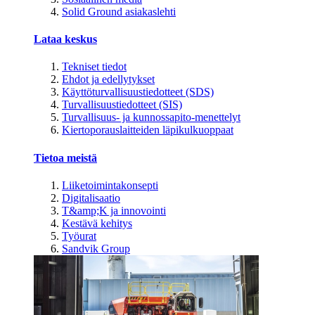
Solid Ground asiakaslehti
Lataa keskus
Tekniset tiedot
Ehdot ja edellytykset
Käyttöturvallisuustiedotteet (SDS)
Turvallisuustiedotteet (SIS)
Turvallisuus- ja kunnossapito-menettelyt
Kiertoporauslaitteiden läpikulkuoppaat
Tietoa meistä
Liiketoimintakonsepti
Digitalisaatio
T&amp;K ja innovointi
Kestävä kehitys
Työurat
Sandvik Group