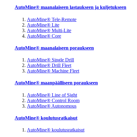
AutoMine® maanalaiseen lastaukseen ja kuljetukseen
AutoMine® Tele-Remote
AutoMine® Lite
AutoMine® Multi-Lite
AutoMine® Core
AutoMine® maanalaiseen poraukseen
AutoMine® Single Drill
AutoMine® Drill Fleet
AutoMine® Machine Fleet
AutoMine® maanpäälliseen poraukseen
AutoMine® Line of Sight
AutoMine® Control Room
AutoMine® Autonomous
AutoMine® koulutusratkaisut
AutoMine® koulutusratkaisut