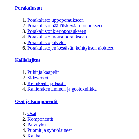
Porakalustot
Porakalusto uppoporaukseen
Porakalusto päältäiskevään poraukseen
Porakalustot kiertoporaukseen
Porakalustot nousuporaukseen
Porakalustopalvelut
Porakalustojen kestävän kehityksen aloitteet
Kalliolujitus
Pultit ja kaapelit
Sideverkot
Kemikaalit ja laastit
Kalliorakentaminen ja geotekniikka
Osat ja komponentit
Osat
Komponentit
Päivitykset
Puomit ja syöttölaitteet
Kauhat