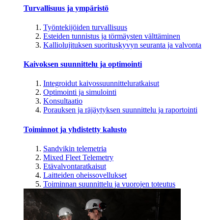
Turvallisuus ja ympäristö
Työntekijöiden turvallisuus
Esteiden tunnistus ja törmäysten välttäminen
Kalliolujituksen suorituskyvyn seuranta ja valvonta
Kaivoksen suunnittelu ja optimointi
Integroidut kaivossuunnitteluratkaisut
Optimointi ja simulointi
Konsultaatio
Porauksen ja räjäytyksen suunnittelu ja raportointi
Toiminnot ja yhdistetty kalusto
Sandvikin telemetria
Mixed Fleet Telemetry
Etävalvontaratkaisut
Laitteiden oheissovellukset
Toiminnan suunnittelu ja vuorojen toteutus