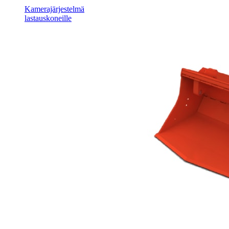
Kamerajärjestelmä
lastauskoneille