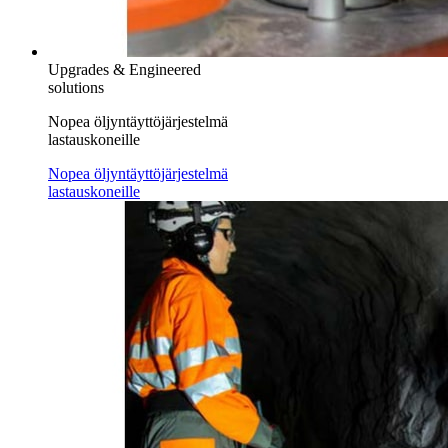
Upgrades & Engineered
solutions
Nopea öljyntäyttöjärjestelmä
lastauskoneille
Nopea öljyntäyttöjärjestelmä
lastauskoneille