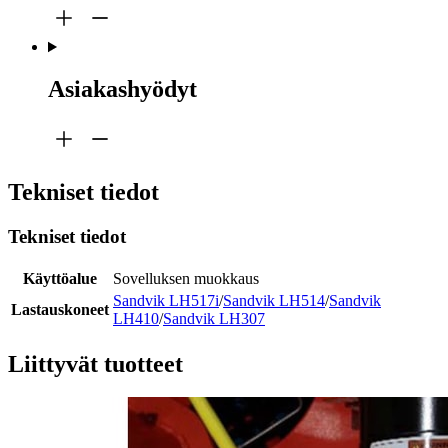
Asiakashyödyt
Tekniset tiedot
Tekniset tiedot
Käyttöalue
Sovelluksen muokkaus
Sandvik LH517i
/
Sandvik LH514
/
Sandvik
Lastauskoneet
LH410
/
Sandvik LH307
Liittyvät tuotteet