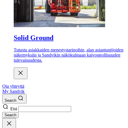
Solid Ground
Tutustu asiakkaiden menestystarinoihin, alan asiantuntijoiden
näkemyksiin ja Sandvikin näkökulmaan kaivosteollisuuden
tulevaisuudesta.
Ota yhteyttä
My Sandvik
Search
Etsi
Search