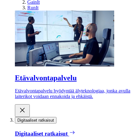
GainIt
RunIt
Etävalvontapalvelu
Etävalvontapalvelu hyödyntää älyteknologiaa, jonka avulla
laiterikot voidaan ennakoida ja ehkäistä.
Digitaaliset ratkaisut
Digitaaliset ratkaisut