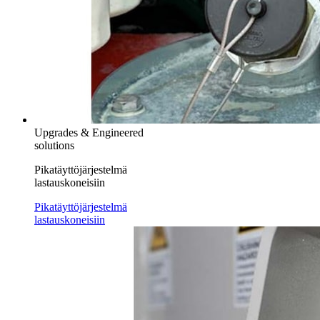
Upgrades & Engineered
solutions
Pikatäyttöjärjestelmä
lastauskoneisiin
Pikatäyttöjärjestelmä
lastauskoneisiin