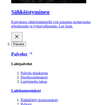
Sähköistyminen
Kaivoksen sähköistämisellä voit parantaa tuottavuutta,
tehokkuutta ja työturvallisuutta. Lue lisää.
Palvelut
Palvelut
Laitepalvelut
Palvelu tilauksesta
Huoltosopimukset
Laajennettu takuu
Laitekunnostukset
Räätälöidyt kunnostukset
Reborn