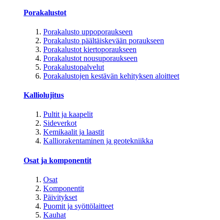
Porakalustot
Porakalusto uppoporaukseen
Porakalusto päältäiskevään poraukseen
Porakalustot kiertoporaukseen
Porakalustot nousuporaukseen
Porakalustopalvelut
Porakalustojen kestävän kehityksen aloitteet
Kalliolujitus
Pultit ja kaapelit
Sideverkot
Kemikaalit ja laastit
Kalliorakentaminen ja geotekniikka
Osat ja komponentit
Osat
Komponentit
Päivitykset
Puomit ja syöttölaitteet
Kauhat