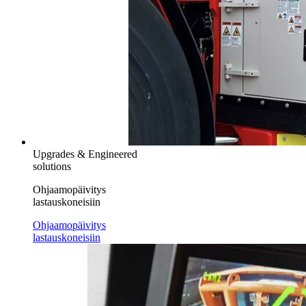
Upgrades & Engineered
solutions
Ohjaamopäivitys
lastauskoneisiin
Ohjaamopäivitys
lastauskoneisiin