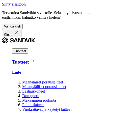
Siirry sisältöön
Tervetuloa Sandvikin sivustolle. Selaat nyt sivustoamme
englanniksi, haluatko vaihtaa kielen?
Vaihda kieli
Close
Tuotteet
Tuotteet
Laite
Maanalaiset porauslaitteet
Maanpäälliset porauslaitteet
Lastauskoneet
Dumpperit
Mekaaninen rouhinta
Pultituslaitteet
Vuokrattavat ja käytetyt laitteet