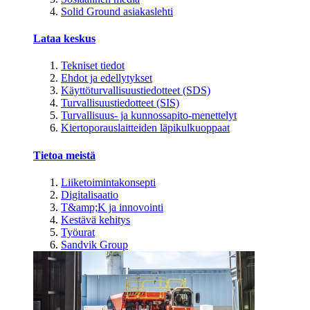
Solid Ground asiakaslehti
Lataa keskus
Tekniset tiedot
Ehdot ja edellytykset
Käyttöturvallisuustiedotteet (SDS)
Turvallisuustiedotteet (SIS)
Turvallisuus- ja kunnossapito-menettelyt
Kiertoporauslaitteiden läpikulkuoppaat
Tietoa meistä
Liiketoimintakonsepti
Digitalisaatio
T&amp;K ja innovointi
Kestävä kehitys
Työurat
Sandvik Group