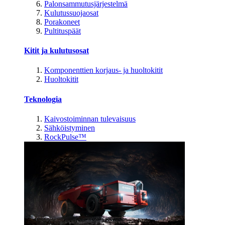
Palonsammutusjärjestelmä
Kulutussuojaosat
Porakoneet
Pultituspäät
Kitit ja kulutusosat
Komponenttien korjaus- ja huoltokitit
Huoltokitit
Teknologia
Kaivostoiminnan tulevaisuus
Sähköistyminen
RockPulse™