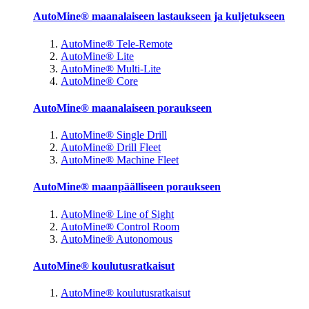
AutoMine® maanalaiseen lastaukseen ja kuljetukseen
AutoMine® Tele-Remote
AutoMine® Lite
AutoMine® Multi-Lite
AutoMine® Core
AutoMine® maanalaiseen poraukseen
AutoMine® Single Drill
AutoMine® Drill Fleet
AutoMine® Machine Fleet
AutoMine® maanpäälliseen poraukseen
AutoMine® Line of Sight
AutoMine® Control Room
AutoMine® Autonomous
AutoMine® koulutusratkaisut
AutoMine® koulutusratkaisut