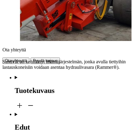
Ota yhteyttä
Ota yhteyttä
Pyydä tarjous
Sandvik on kehittänyt liitäntäjärjestelmän, jonka avulla tiettyihin
lastauskoneisiin voidaan asentaa hydraulivasara (Rammer®).
Tuotekuvaus
Edut