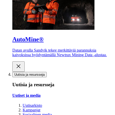
AutoMine®
Datan avulla Sandvik tekee merkittäviä parannuksia
kaivoksissa hyödyntämällä Newtrax Mining Data -alustaa.
Uutisia ja resursseja
Uutisia ja resursseja
Uutiset ja media
Uutisarkisto
Kampanjat
Sosiaalinen media