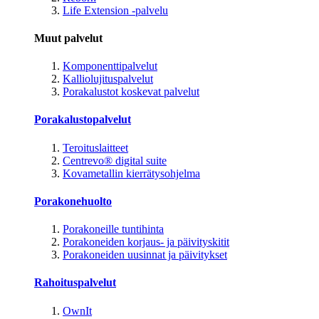
Life Extension -palvelu
Muut palvelut
Komponenttipalvelut
Kalliolujituspalvelut
Porakalustot koskevat palvelut
Porakalustopalvelut
Teroituslaitteet
Centrevo® digital suite
Kovametallin kierrätysohjelma
Porakonehuolto
Porakoneille tuntihinta
Porakoneiden korjaus- ja päivityskitit
Porakoneiden uusinnat ja päivitykset
Rahoituspalvelut
OwnIt