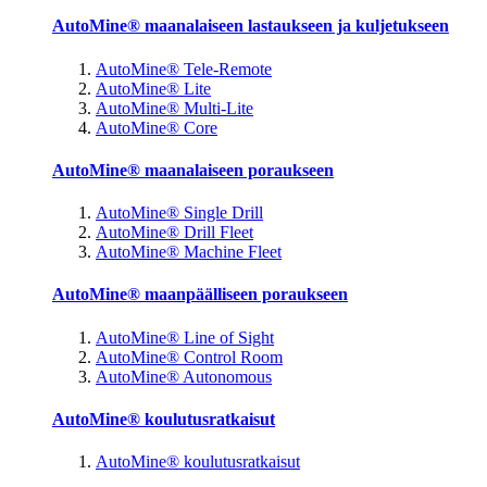
AutoMine® maanalaiseen lastaukseen ja kuljetukseen
AutoMine® Tele-Remote
AutoMine® Lite
AutoMine® Multi-Lite
AutoMine® Core
AutoMine® maanalaiseen poraukseen
AutoMine® Single Drill
AutoMine® Drill Fleet
AutoMine® Machine Fleet
AutoMine® maanpäälliseen poraukseen
AutoMine® Line of Sight
AutoMine® Control Room
AutoMine® Autonomous
AutoMine® koulutusratkaisut
AutoMine® koulutusratkaisut