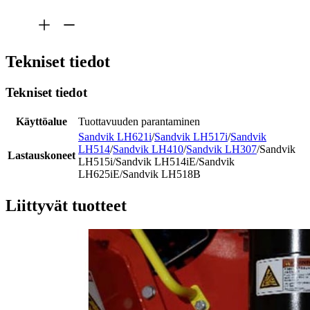
Tekniset tiedot
Tekniset tiedot
Käyttöalue
Tuottavuuden parantaminen
Sandvik LH621i
/
Sandvik LH517i
/
Sandvik
LH514
/
Sandvik LH410
/
Sandvik LH307
/Sandvik
Lastauskoneet
LH515i/Sandvik LH514iE/Sandvik
LH625iE/Sandvik LH518B
Liittyvät tuotteet