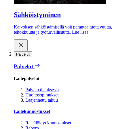
Sähköistyminen
Kaivoksen sähköistämisellä voit parantaa tuottavuutta,
tehokkuutta ja työturvallisuutta. Lue lisää.
Palvelut
Palvelut
Laitepalvelut
Palvelu tilauksesta
Huoltosopimukset
Laajennettu takuu
Laitekunnostukset
Räätälöidyt kunnostukset
Reborn