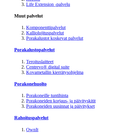
Life Extension -palvelu
Muut palvelut
Komponenttipalvelut
Kalliolujituspalvelut
Porakalustot koskevat palvelut
Porakalustopalvelut
Teroituslaitteet
Centrevo® digital suite
Kovametallin kierrätysohjelma
Porakonehuolto
Porakoneille tuntihinta
Porakoneiden korjaus- ja päivityskitit
Porakoneiden uusinnat ja päivitykset
Rahoituspalvelut
OwnIt