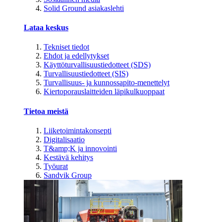
Solid Ground asiakaslehti
Lataa keskus
Tekniset tiedot
Ehdot ja edellytykset
Käyttöturvallisuustiedotteet (SDS)
Turvallisuustiedotteet (SIS)
Turvallisuus- ja kunnossapito-menettelyt
Kiertoporauslaitteiden läpikulkuoppaat
Tietoa meistä
Liiketoimintakonsepti
Digitalisaatio
T&amp;K ja innovointi
Kestävä kehitys
Työurat
Sandvik Group