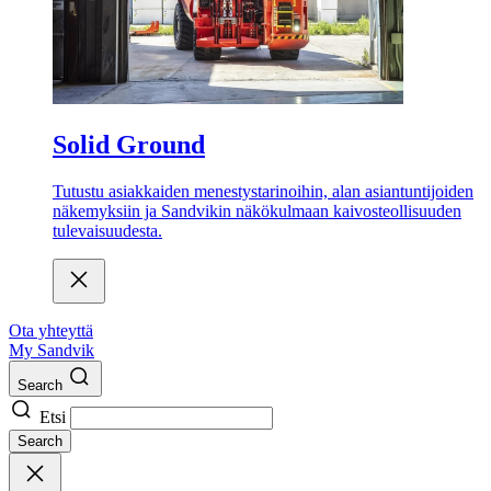
Solid Ground
Tutustu asiakkaiden menestystarinoihin, alan asiantuntijoiden
näkemyksiin ja Sandvikin näkökulmaan kaivosteollisuuden
tulevaisuudesta.
Ota yhteyttä
My Sandvik
Search
Etsi
Search