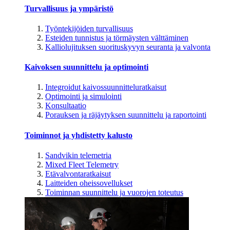
Turvallisuus ja ympäristö
Työntekijöiden turvallisuus
Esteiden tunnistus ja törmäysten välttäminen
Kalliolujituksen suorituskyvyn seuranta ja valvonta
Kaivoksen suunnittelu ja optimointi
Integroidut kaivossuunnitteluratkaisut
Optimointi ja simulointi
Konsultaatio
Porauksen ja räjäytyksen suunnittelu ja raportointi
Toiminnot ja yhdistetty kalusto
Sandvikin telemetria
Mixed Fleet Telemetry
Etävalvontaratkaisut
Laitteiden oheissovellukset
Toiminnan suunnittelu ja vuorojen toteutus