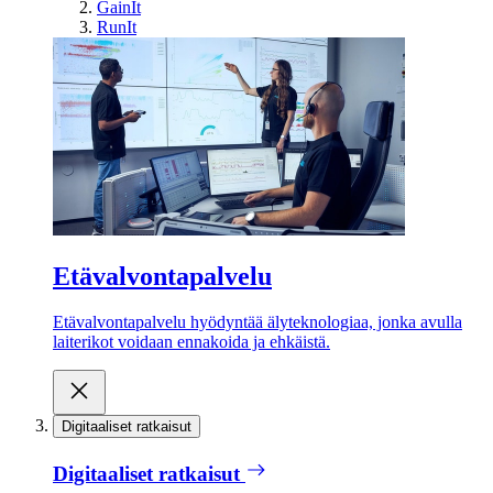
GainIt
RunIt
Etävalvontapalvelu
Etävalvontapalvelu hyödyntää älyteknologiaa, jonka avulla
laiterikot voidaan ennakoida ja ehkäistä.
Digitaaliset ratkaisut
Digitaaliset ratkaisut