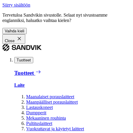
Siirry sisältöön
Tervetuloa Sandvikin sivustolle. Selaat nyt sivustoamme
englanniksi, haluatko vaihtaa kielen?
Vaihda kieli
Close
Tuotteet
Tuotteet
Laite
Maanalaiset porauslaitteet
Maanpäälliset porauslaitteet
Lastauskoneet
Dumpperit
Mekaaninen rouhinta
Pultituslaitteet
Vuokrattavat ja käytetyt laitteet