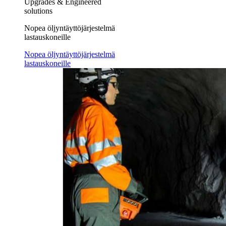
Upgrades & Engineered
solutions
Nopea öljyntäyttöjärjestelmä
lastauskoneille
Nopea öljyntäyttöjärjestelmä
lastauskoneille