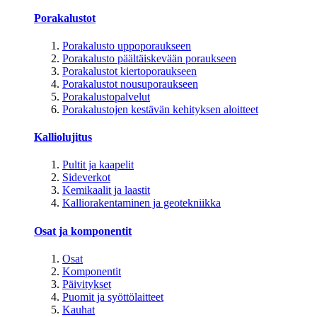
Porakalustot
Porakalusto uppoporaukseen
Porakalusto päältäiskevään poraukseen
Porakalustot kiertoporaukseen
Porakalustot nousuporaukseen
Porakalustopalvelut
Porakalustojen kestävän kehityksen aloitteet
Kalliolujitus
Pultit ja kaapelit
Sideverkot
Kemikaalit ja laastit
Kalliorakentaminen ja geotekniikka
Osat ja komponentit
Osat
Komponentit
Päivitykset
Puomit ja syöttölaitteet
Kauhat