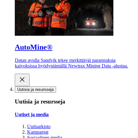
AutoMine®
Datan avulla Sandvik tekee merkittäviä parannuksia
kaivoksissa hyödyntämällä Newtrax Mining Data -alustaa.
Uutisia ja resursseja
Uutisia ja resursseja
Uutiset ja media
Uutisarkisto
Kampanjat
Sosiaalinen media