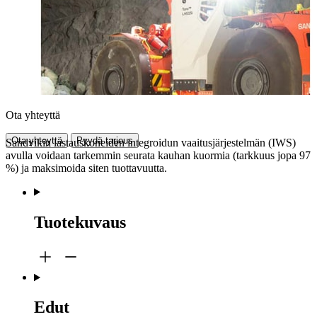
Ota yhteyttä
Ota yhteyttä
Pyydä tarjous
Sandvikin lastauskoneiden integroidun vaaitusjärjestelmän (IWS)
avulla voidaan tarkemmin seurata kauhan kuormia (tarkkuus jopa 97
%) ja maksimoida siten tuottavuutta.
Tuotekuvaus
Edut