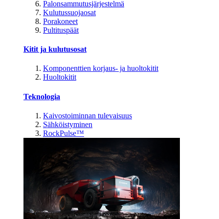
Palonsammutusjärjestelmä
Kulutussuojaosat
Porakoneet
Pultituspäät
Kitit ja kulutusosat
Komponenttien korjaus- ja huoltokitit
Huoltokitit
Teknologia
Kaivostoiminnan tulevaisuus
Sähköistyminen
RockPulse™