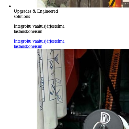
Upgrades & Engineered
solutions
Integroitu vaaitusjärjestelmä
lastauskoneisiin
Integroitu vaaitusjärjestelmä
lastauskoneisiin