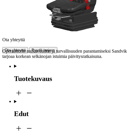
Ota yhteyttä
Ota yhteyttä
Pyydä tarjous
Operaattorin mukavuuden ja turvallisuuden parantamiseksi Sandvik
tarjoaa korkean selkänojan istuimia päivitysratkaisuna.
Tuotekuvaus
Edut