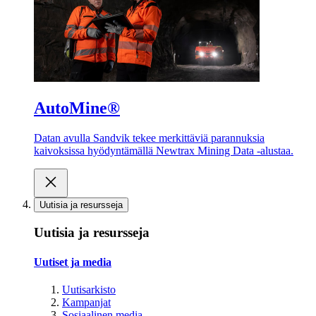
AutoMine®
Datan avulla Sandvik tekee merkittäviä parannuksia
kaivoksissa hyödyntämällä Newtrax Mining Data -alustaa.
Uutisia ja resursseja
Uutisia ja resursseja
Uutiset ja media
Uutisarkisto
Kampanjat
Sosiaalinen media