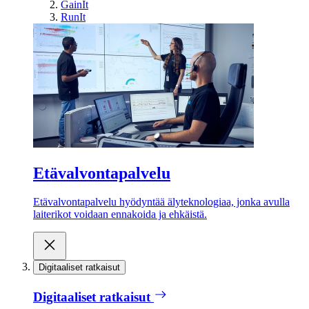
GainIt
RunIt
Etävalvontapalvelu
Etävalvontapalvelu hyödyntää älyteknologiaa, jonka avulla
laiterikot voidaan ennakoida ja ehkäistä.
Digitaaliset ratkaisut
Digitaaliset ratkaisut