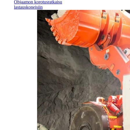
Ohjaamon korotusratkaisu
lastauskoneisiin