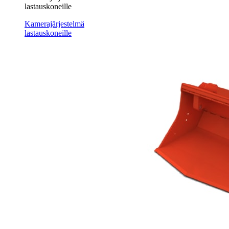
lastauskoneille
Kamerajärjestelmä
lastauskoneille