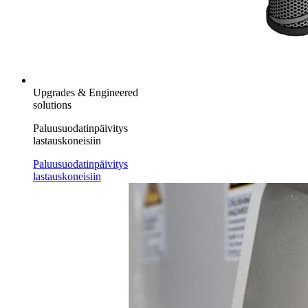
Upgrades & Engineered
solutions
Paluusuodatinpäivitys
lastauskoneisiin
Paluusuodatinpäivitys
lastauskoneisiin