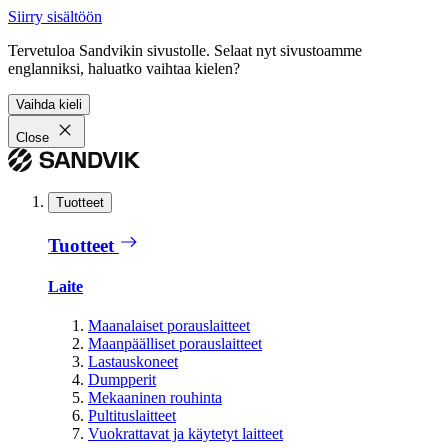
Siirry sisältöön
Tervetuloa Sandvikin sivustolle. Selaat nyt sivustoamme
englanniksi, haluatko vaihtaa kielen?
Vaihda kieli
Close
Tuotteet
Tuotteet
Laite
Maanalaiset porauslaitteet
Maanpäälliset porauslaitteet
Lastauskoneet
Dumpperit
Mekaaninen rouhinta
Pultituslaitteet
Vuokrattavat ja käytetyt laitteet