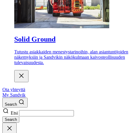
Solid Ground
Tutustu asiakkaiden menestystarinoihin, alan asiantuntijoiden
näkemyksiin ja Sandvikin näkökulmaan kaivosteollisuuden
tulevaisuudesta.
Ota yhteyttä
My Sandvik
Search
Etsi
Search