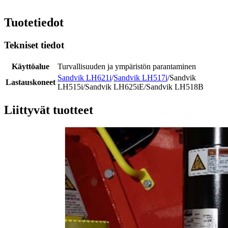
Tuotetiedot
Tekniset tiedot
Käyttöalue
Turvallisuuden ja ympäristön parantaminen
Sandvik LH621i
/
Sandvik LH517i
/Sandvik
Lastauskoneet
LH515i/Sandvik LH625iE/Sandvik LH518B
Liittyvät tuotteet