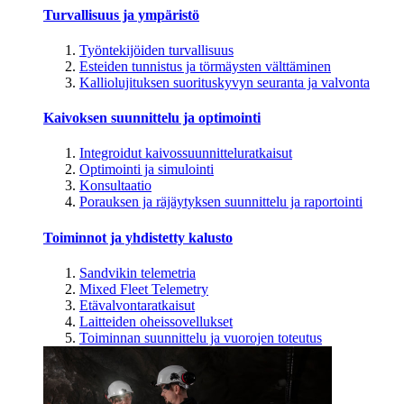
Turvallisuus ja ympäristö
Työntekijöiden turvallisuus
Esteiden tunnistus ja törmäysten välttäminen
Kalliolujituksen suorituskyvyn seuranta ja valvonta
Kaivoksen suunnittelu ja optimointi
Integroidut kaivossuunnitteluratkaisut
Optimointi ja simulointi
Konsultaatio
Porauksen ja räjäytyksen suunnittelu ja raportointi
Toiminnot ja yhdistetty kalusto
Sandvikin telemetria
Mixed Fleet Telemetry
Etävalvontaratkaisut
Laitteiden oheissovellukset
Toiminnan suunnittelu ja vuorojen toteutus