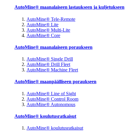
AutoMine® maanalaiseen lastaukseen ja kuljetukseen
AutoMine® Tele-Remote
AutoMine® Lite
AutoMine® Multi-Lite
AutoMine® Core
AutoMine® maanalaiseen poraukseen
AutoMine® Single Drill
AutoMine® Drill Fleet
AutoMine® Machine Fleet
AutoMine® maanpäälliseen poraukseen
AutoMine® Line of Sight
AutoMine® Control Room
AutoMine® Autonomous
AutoMine® koulutusratkaisut
AutoMine® koulutusratkaisut