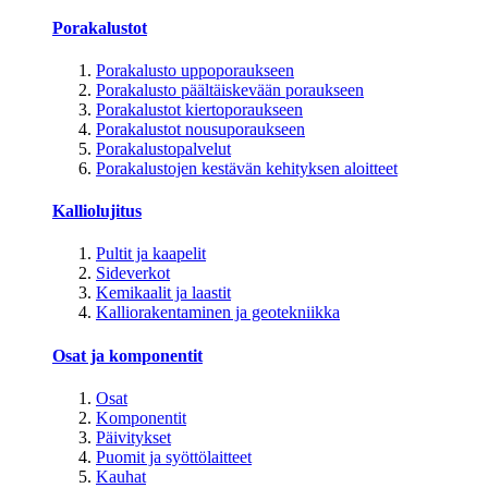
Porakalustot
Porakalusto uppoporaukseen
Porakalusto päältäiskevään poraukseen
Porakalustot kiertoporaukseen
Porakalustot nousuporaukseen
Porakalustopalvelut
Porakalustojen kestävän kehityksen aloitteet
Kalliolujitus
Pultit ja kaapelit
Sideverkot
Kemikaalit ja laastit
Kalliorakentaminen ja geotekniikka
Osat ja komponentit
Osat
Komponentit
Päivitykset
Puomit ja syöttölaitteet
Kauhat