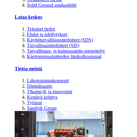
Solid Ground asiakaslehti
Lataa keskus
Tekniset tiedot
Ehdot ja edellytykset
Käyttöturvallisuustiedotteet (SDS)
Turvallisuustiedotteet (SIS)
Turvallisuus- ja kunnossapito-menettelyt
Kiertoporauslaitteiden läpikulkuoppaat
Tietoa meistä
Liiketoimintakonsepti
Digitalisaatio
T&amp;K ja innovointi
Kestävä kehitys
Työurat
Sandvik Group