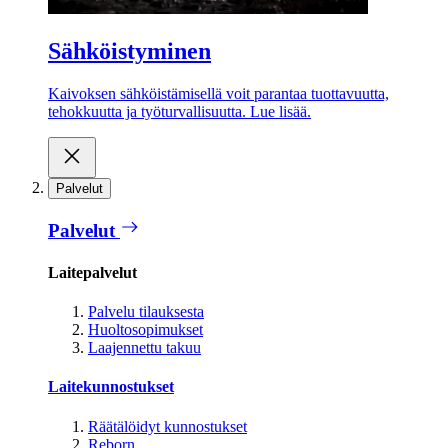
Sähköistyminen
Kaivoksen sähköistämisellä voit parantaa tuottavuutta,
tehokkuutta ja työturvallisuutta. Lue lisää.
Palvelut
Palvelut
Laitepalvelut
Palvelu tilauksesta
Huoltosopimukset
Laajennettu takuu
Laitekunnostukset
Räätälöidyt kunnostukset
Reborn