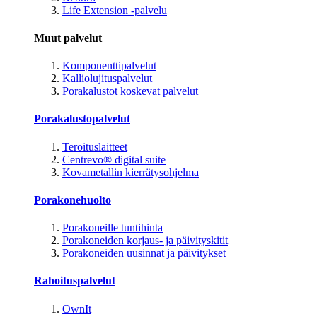
Life Extension -palvelu
Muut palvelut
Komponenttipalvelut
Kalliolujituspalvelut
Porakalustot koskevat palvelut
Porakalustopalvelut
Teroituslaitteet
Centrevo® digital suite
Kovametallin kierrätysohjelma
Porakonehuolto
Porakoneille tuntihinta
Porakoneiden korjaus- ja päivityskitit
Porakoneiden uusinnat ja päivitykset
Rahoituspalvelut
OwnIt