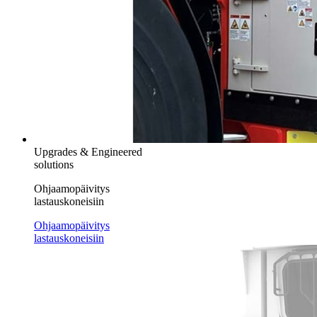
Upgrades & Engineered
solutions
Ohjaamopäivitys
lastauskoneisiin
Ohjaamopäivitys
lastauskoneisiin