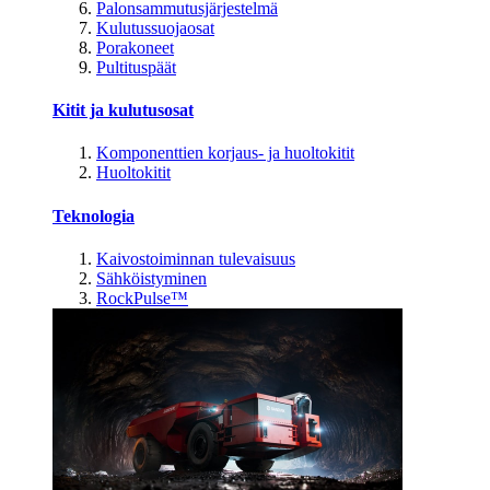
Palonsammutusjärjestelmä
Kulutussuojaosat
Porakoneet
Pultituspäät
Kitit ja kulutusosat
Komponenttien korjaus- ja huoltokitit
Huoltokitit
Teknologia
Kaivostoiminnan tulevaisuus
Sähköistyminen
RockPulse™