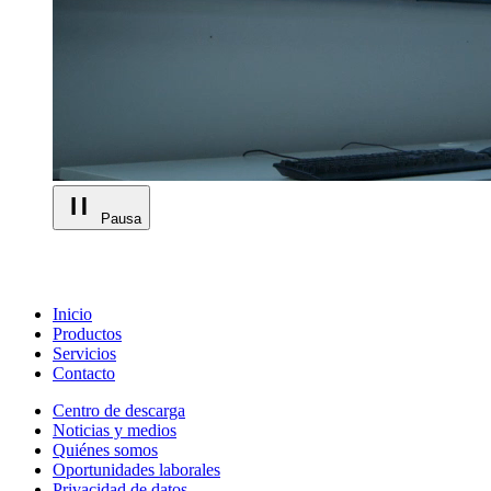
Pausa
Inicio
Productos
Servicios
Contacto
Centro de descarga
Noticias y medios
Quiénes somos
Oportunidades laborales
Privacidad de datos