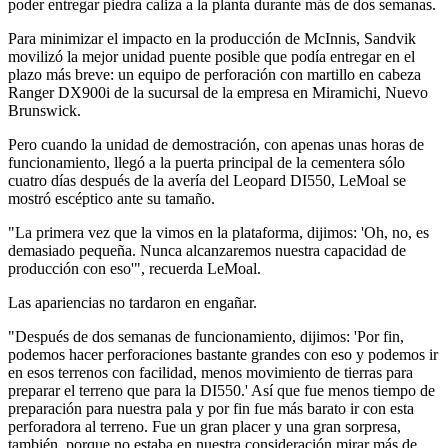
poder entregar piedra caliza a la planta durante más de dos semanas.
Para minimizar el impacto en la producción de McInnis, Sandvik
movilizó la mejor unidad puente posible que podía entregar en el
plazo más breve: un equipo de perforación con martillo en cabeza
Ranger DX900i de la sucursal de la empresa en Miramichi, Nuevo
Brunswick.
Pero cuando la unidad de demostración, con apenas unas horas de
funcionamiento, llegó a la puerta principal de la cementera sólo
cuatro días después de la avería del Leopard DI550, LeMoal se
mostró escéptico ante su tamaño.
"La primera vez que la vimos en la plataforma, dijimos: 'Oh, no, es
demasiado pequeña. Nunca alcanzaremos nuestra capacidad de
producción con eso'", recuerda LeMoal.
Las apariencias no tardaron en engañar.
"Después de dos semanas de funcionamiento, dijimos: 'Por fin,
podemos hacer perforaciones bastante grandes con eso y podemos ir
en esos terrenos con facilidad, menos movimiento de tierras para
preparar el terreno que para la DI550.' Así que fue menos tiempo de
preparación para nuestra pala y por fin fue más barato ir con esta
perforadora al terreno. Fue un gran placer y una gran sorpresa,
también, porque no estaba en nuestra consideración mirar más de