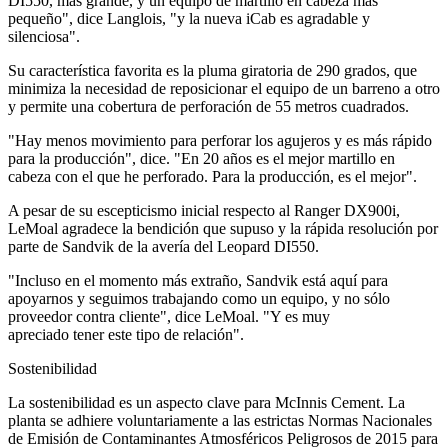
DI550, más grande, y un equipo de martillo en cabeza más
pequeño", dice Langlois, "y la nueva iCab es agradable y
silenciosa".
Su característica favorita es la pluma giratoria de 290 grados, que
minimiza la necesidad de reposicionar el equipo de un barreno a otro
y permite una cobertura de perforación de 55 metros cuadrados.
"Hay menos movimiento para perforar los agujeros y es más rápido
para la producción", dice. "En 20 años es el mejor martillo en
cabeza con el que he perforado. Para la producción, es el mejor".
A pesar de su escepticismo inicial respecto al Ranger DX900i,
LeMoal agradece la bendición que supuso y la rápida resolución por
parte de Sandvik de la avería del Leopard DI550.
"Incluso en el momento más extraño, Sandvik está aquí para
apoyarnos y seguimos trabajando como un equipo, y no sólo
proveedor contra cliente", dice LeMoal. "Y es muy
apreciado tener este tipo de relación".
Sostenibilidad
La sostenibilidad es un aspecto clave para McInnis Cement. La
planta se adhiere voluntariamente a las estrictas Normas Nacionales
de Emisión de Contaminantes Atmosféricos Peligrosos de 2015 para