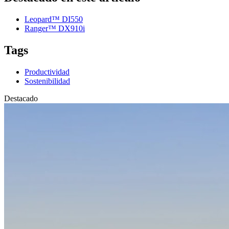
Leopard™ DI550
Ranger™ DX910i
Tags
Productividad
Sostenibilidad
Destacado