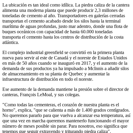
La ubicación es tan ideal como idílica. La piedra caliza de la cantera
alimenta una moderna planta que puede producir 2,3 millones de
toneladas de cemento al año. Transportadores en galerías cerradas
transportan el cemento acabado desde los silos hasta la terminal
marítima de aguas profundas, justo mar adentro, donde una flota de
buques oceánicos con capacidad de hasta 60.000 toneladas
transporta el cemento hasta los centros de distribución de la costa
atlántica.
El complejo industrial greenfield se convirtió en la primera planta
nueva para servir al este de Canadá y el noreste de Estados Unidos
en más de 50 años cuando se inauguró en 2017, y el aumento de la
demanda de sus productos ya ha impulsado a McInnis a añadir silos
de almacenamiento en su planta de Quebec y aumentar la
infraestructura de distribución en todo el noreste.
Ese aumento de la demanda mantiene la presión sobre el director de
canteras, François LeMoal, y sus colegas.
"Como todas las cementeras, el corazón de nuestra planta es el
horno", explica, "que se calienta a más de 1.400 grados centígrados.
No queremos pararlo para que vuelva a alcanzar esa temperatura, así
que una vez en marcha queremos mantenerlo funcionando el mayor
número de meses posible sin parar. Para nosotros, eso significa que
tenemos que seguir extrayendo y triturando piedra caliza".