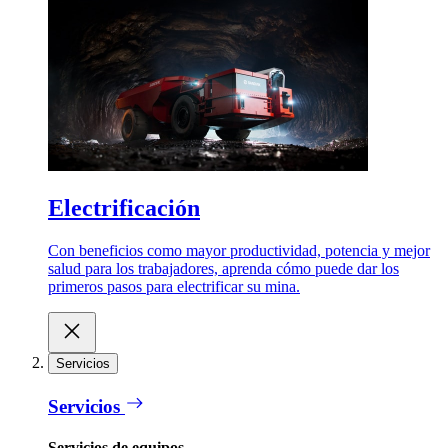
Electrificación
Con beneficios como mayor productividad, potencia y mejor
salud para los trabajadores, aprenda cómo puede dar los
primeros pasos para electrificar su mina.
Servicios
Servicios
Servicios de equipos