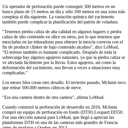
Un operador de perforación puede conseguir 300 metros en un
banco plano de 15 metros un día y sólo 100 metros en una zona más
compleja al día siguiente. La variación química del yacimiento
también puede complicar la planificación del patrón de voladura.
"Tenemos piedra caliza de alta calidad en algunos lugares y piedra
caliza de alto contenido en sílice en otros, por lo que tenemos que
mezclarlas en las trituradoras para obtener la mezcla correcta con el
fin de producir clínker de bajo contenido alcalino", dice LeMoal,
"El terreno también es bastante complicado. Después de toda la
sobrecarga hay algunos agujeros naturales, ya que la piedra caliza se
ve afectada fácilmente por la lluvia. Estos agujeros, así como la
deformación del yacimiento, nos llevan a veces a situaciones muy
complicadas."
Los meses fríos crean otro desafío. El invierno pasado, McInnis tuvo
que retirar 500.000 metros cúbicos de nieve.
"Era una cantera dentro de otra cantera", afirma LeMoal.
Cuando comenzó la perforación de desarrollo en 2016, McInnis
compró un equipo de perforación en fondo (DTH) Leopard DI550.
Fue una elección natural para LeMoal, que llegó a apreciar las
plataformas DTH en una de las canteras más grandes de Francia
antes de mudarse a Quebec en 2013.