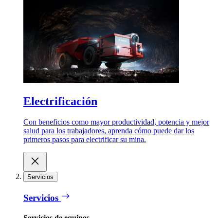
Electrificación
Con beneficios como mayor productividad, potencia y mejor
salud para los trabajadores, aprenda cómo puede dar los
primeros pasos para electrificar su mina.
Servicios
Servicios
Servicios de equipos