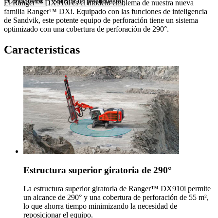
Contáctenos
Solicitar un presupuesto
El Ranger™ DX910i es el modelo emblema de nuestra nueva
familia Ranger™ DXi. Equipado con las funciones de inteligencia
de Sandvik, este potente equipo de perforación tiene un sistema
optimizado con una cobertura de perforación de 290°.
Características
Estructura superior giratoria de 290°
La estructura superior giratoria de Ranger™ DX910i permite
un alcance de 290° y una cobertura de perforación de 55 m²,
lo que ahorra tiempo minimizando la necesidad de
reposicionar el equipo.