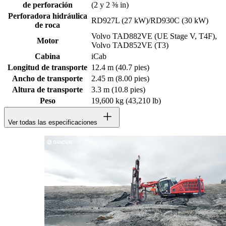
de perforación
(2 y 2 ⅜ in)
Perforadora hidráulica
RD927L (27 kW)/RD930C (30 kW)
de roca
Volvo TAD882VE (UE Stage V, T4F),
Motor
Volvo TAD852VE (T3)
Cabina
iCab
Longitud de transporte
12.4 m (40.7 pies)
Ancho de transporte
2.45 m (8.00 pies)
Altura de transporte
3.3 m (10.8 pies)
Peso
19,600 kg (43,210 lb)
Ver todas las especificaciones