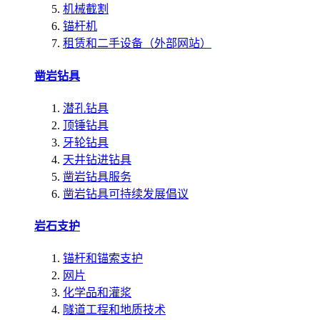
机械截割
锚杆机
租赁和二手设备（外部网站）
凿岩钻具
潜孔钻具
顶锤钻具
牙轮钻具
天井钻进钻具
凿岩钻具服务
凿岩钻具可持续发展倡议
岩石支护
锚杆和锚索支护
网片
化学品和灌浆
隧道工程和地质技术