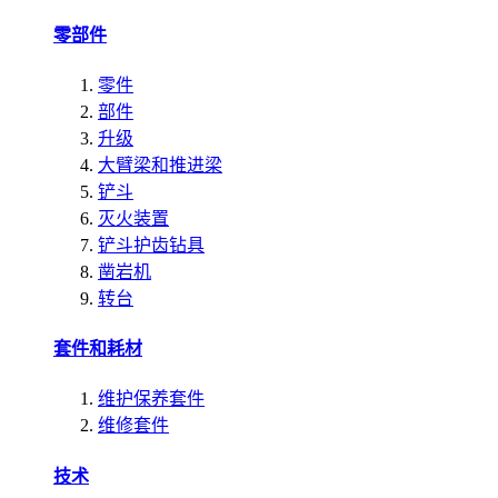
零部件
零件
部件
升级
大臂梁和推进梁
铲斗
灭火装置
铲斗护齿钻具
凿岩机
转台
套件和耗材
维护保养套件
维修套件
技术