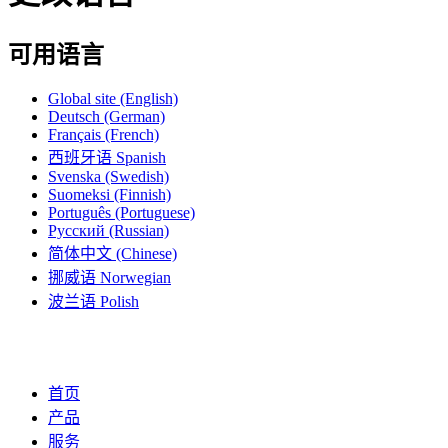
可用语言
Global site
(English)
Deutsch
(German)
Français
(French)
西班牙语
Spanish
Svenska
(Swedish)
Suomeksi
(Finnish)
Português
(Portuguese)
Русский
(Russian)
简体中文
(Chinese)
挪威语
Norwegian
波兰语
Polish
首页
产品
服务