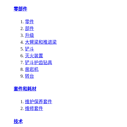
零部件
零件
部件
升级
大臂梁和推进梁
铲斗
灭火装置
铲斗护齿钻具
凿岩机
转台
套件和耗材
维护保养套件
维修套件
技术