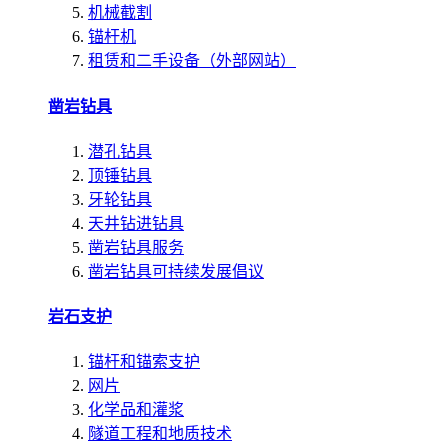
机械截割
锚杆机
租赁和二手设备（外部网站）
凿岩钻具
潜孔钻具
顶锤钻具
牙轮钻具
天井钻进钻具
凿岩钻具服务
凿岩钻具可持续发展倡议
岩石支护
锚杆和锚索支护
网片
化学品和灌浆
隧道工程和地质技术