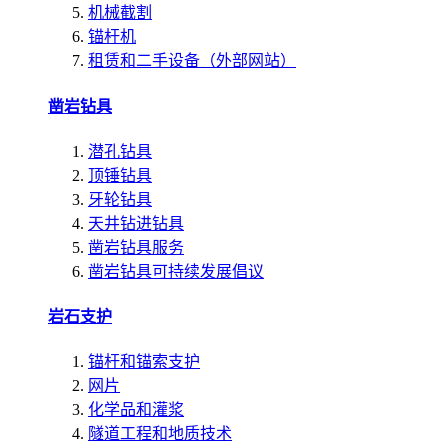
机械截割
锚杆机
租赁和二手设备（外部网站）
凿岩钻具
潜孔钻具
顶锤钻具
牙轮钻具
天井钻进钻具
凿岩钻具服务
凿岩钻具可持续发展倡议
岩石支护
锚杆和锚索支护
网片
化学品和灌浆
隧道工程和地质技术