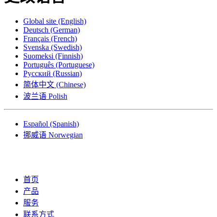
Global site
(English)
Deutsch
(German)
Français
(French)
Svenska
(Swedish)
Suomeksi
(Finnish)
Português
(Portuguese)
Русский
(Russian)
简体中文
(Chinese)
波兰语
Polish
Español
(Spanish)
挪威语
Norwegian
首页
产品
服务
联系方式