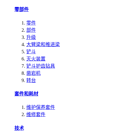
零部件
零件
部件
升级
大臂梁和推进梁
铲斗
灭火装置
铲斗护齿钻具
凿岩机
转台
套件和耗材
维护保养套件
维修套件
技术