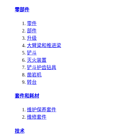
零部件
零件
部件
升级
大臂梁和推进梁
铲斗
灭火装置
铲斗护齿钻具
凿岩机
转台
套件和耗材
维护保养套件
维修套件
技术