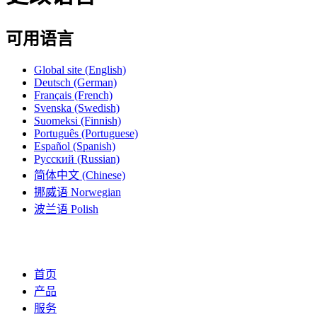
可用语言
Global site
(English)
Deutsch
(German)
Français
(French)
Svenska
(Swedish)
Suomeksi
(Finnish)
Português
(Portuguese)
Español
(Spanish)
Русский
(Russian)
简体中文
(Chinese)
挪威语
Norwegian
波兰语
Polish
首页
产品
服务