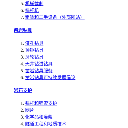
机械截割
锚杆机
租赁和二手设备（外部网站）
凿岩钻具
潜孔钻具
顶锤钻具
牙轮钻具
天井钻进钻具
凿岩钻具服务
凿岩钻具可持续发展倡议
岩石支护
锚杆和锚索支护
网片
化学品和灌浆
隧道工程和地质技术