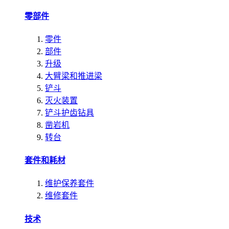
零部件
零件
部件
升级
大臂梁和推进梁
铲斗
灭火装置
铲斗护齿钻具
凿岩机
转台
套件和耗材
维护保养套件
维修套件
技术