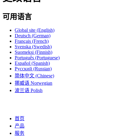
可用语言
Global site
(English)
Deutsch
(German)
Français
(French)
Svenska
(Swedish)
Suomeksi
(Finnish)
Português
(Portuguese)
Español
(Spanish)
Русский
(Russian)
简体中文
(Chinese)
挪威语
Norwegian
波兰语
Polish
首页
产品
服务