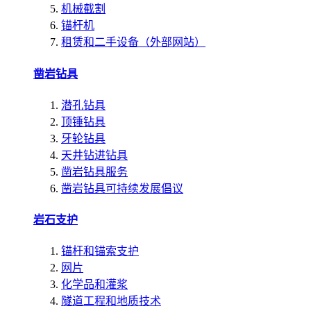
机械截割
锚杆机
租赁和二手设备（外部网站）
凿岩钻具
潜孔钻具
顶锤钻具
牙轮钻具
天井钻进钻具
凿岩钻具服务
凿岩钻具可持续发展倡议
岩石支护
锚杆和锚索支护
网片
化学品和灌浆
隧道工程和地质技术