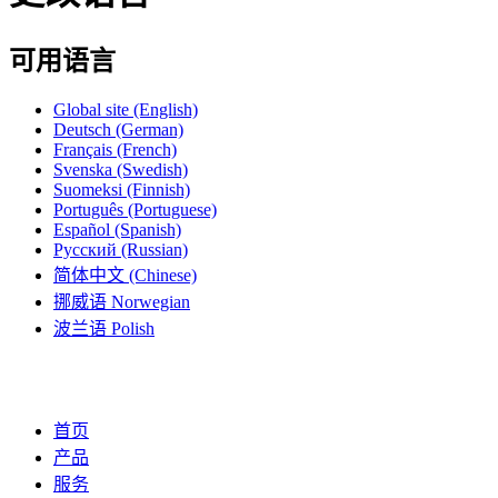
可用语言
Global site
(English)
Deutsch
(German)
Français
(French)
Svenska
(Swedish)
Suomeksi
(Finnish)
Português
(Portuguese)
Español
(Spanish)
Русский
(Russian)
简体中文
(Chinese)
挪威语
Norwegian
波兰语
Polish
首页
产品
服务