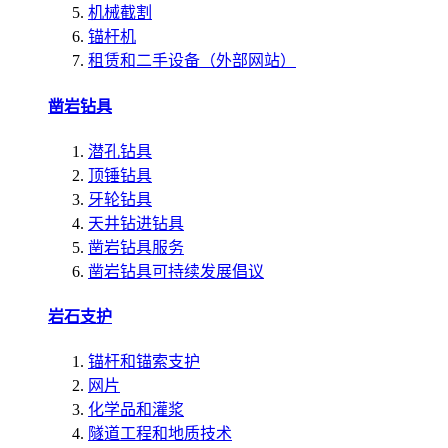
机械截割
锚杆机
租赁和二手设备（外部网站）
凿岩钻具
潜孔钻具
顶锤钻具
牙轮钻具
天井钻进钻具
凿岩钻具服务
凿岩钻具可持续发展倡议
岩石支护
锚杆和锚索支护
网片
化学品和灌浆
隧道工程和地质技术