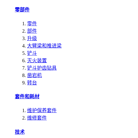
零部件
零件
部件
升级
大臂梁和推进梁
铲斗
灭火装置
铲斗护齿钻具
凿岩机
转台
套件和耗材
维护保养套件
维修套件
技术