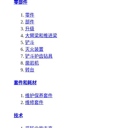
零部件
零件
部件
升级
大臂梁和推进梁
铲斗
灭火装置
铲斗护齿钻具
凿岩机
转台
套件和耗材
维护保养套件
维修套件
技术