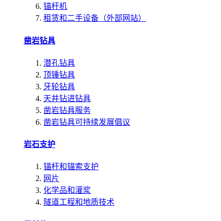
锚杆机
租赁和二手设备（外部网站）
凿岩钻具
潜孔钻具
顶锤钻具
牙轮钻具
天井钻进钻具
凿岩钻具服务
凿岩钻具可持续发展倡议
岩石支护
锚杆和锚索支护
网片
化学品和灌浆
隧道工程和地质技术