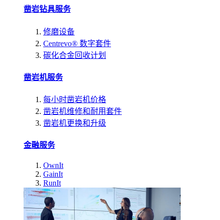
凿岩钻具服务
修磨设备
Centrevo® 数字套件
碳化合金回收计划
凿岩机服务
每小时凿岩机价格
凿岩机维修和耐用套件
凿岩机更换和升级
金融服务
OwnIt
GainIt
RunIt