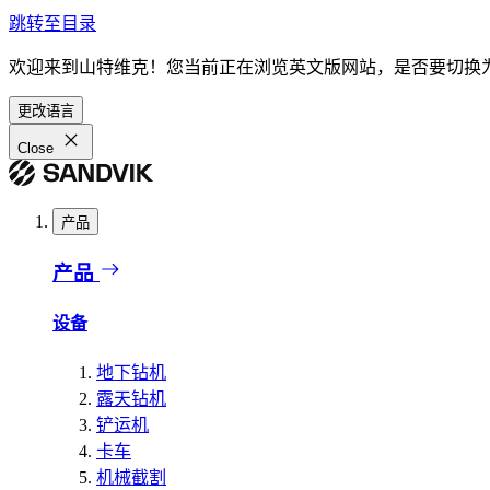
跳转至目录
欢迎来到山特维克！您当前正在浏览英文版网站，是否要切换
更改语言
Close
产品
产品
设备
地下钻机
露天钻机
铲运机
卡车
机械截割