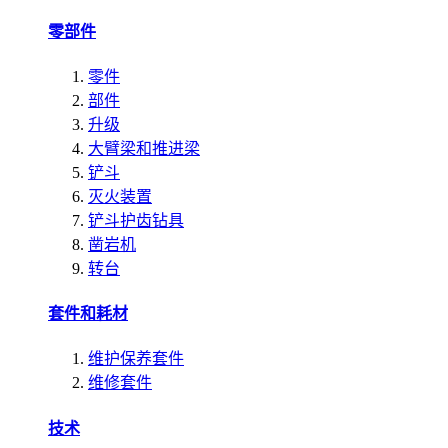
零部件
零件
部件
升级
大臂梁和推进梁
铲斗
灭火装置
铲斗护齿钻具
凿岩机
转台
套件和耗材
维护保养套件
维修套件
技术