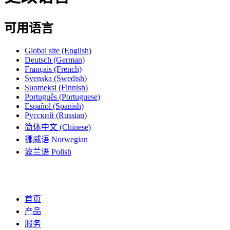
可用语言
Global site
(English)
Deutsch
(German)
Français
(French)
Svenska
(Swedish)
Suomeksi
(Finnish)
Português
(Portuguese)
Español
(Spanish)
Русский
(Russian)
简体中文
(Chinese)
挪威语
Norwegian
波兰语
Polish
首页
产品
服务